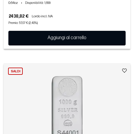
0.64oz
•
Disponibilità
: 1,699
2438,82 €
Lordo incl. IVA
Premio: 57,07 € (2,40%)
Aggiungi al carrello
SALDI