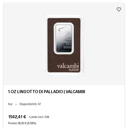
1 OZ LINGOTTO DI PALLADIO | VALCAMBI
1oz
•
Disponibilità
: 47
1542,41 €
Lordo incl. IVA
Premio: 80,00 € (6,58%)