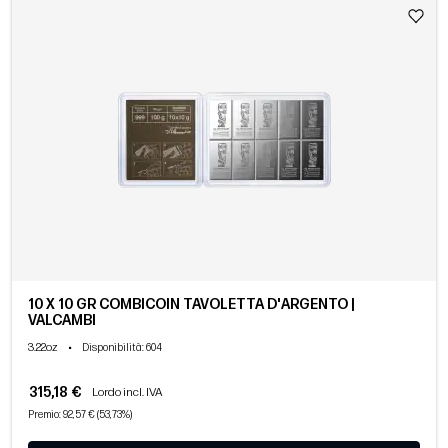
10 X 10 GR COMBICOIN TAVOLETTA D'ARGENTO |
VALCAMBI
3.22oz
•
Disponibilità
: 604
315,18 €
Lordo incl. IVA
Premio: 92,57 € (53,73%)