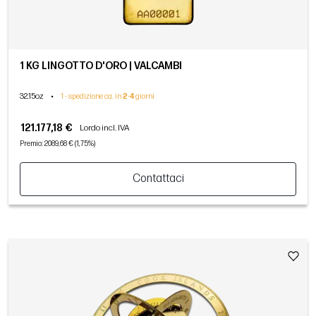
1 KG LINGOTTO D'ORO | VALCAMBI
32.15oz
•
1 - spedizione ca. in
2
-
4
giorni
121.177,18 €
Lordo incl. IVA
Premio: 2089,68 € (1,75%)
Contattaci