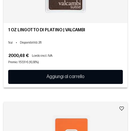
1 OZ LINGOTTO DI PLATINO | VALCAMBI
1oz
•
Disponibilità
: 26
2000,48 €
Lordo incl. IVA
Premio: 157,01 € (10,30%)
Aggiungi al carrello