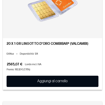
20 X 1 GR LINGOTTO D'ORO COMBIBAR® (VALCAMBI)
0.64oz
•
Disponibilità
: 124
2565,07 €
Lordo incl. IVA
Premio: 183,32 € (7,70%)
Aggiungi al carrello