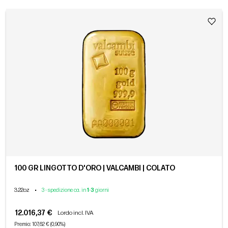
100 GR LINGOTTO D'ORO | VALCAMBI | COLATO
3.22oz
•
3 - spedizione ca. in
1
-
3
giorni
12.016,37 €
Lordo incl. IVA
Premio: 107,62 € (0,90%)