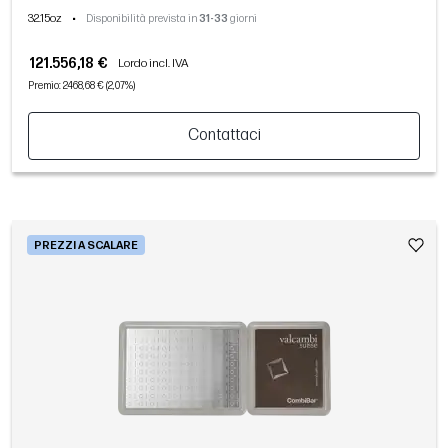
32.15oz
•
Disponibilità prevista in
31-33
giorni
121.556,18 €
Lordo incl. IVA
Premio: 2468,68 € (2,07%)
Contattaci
PREZZI A SCALARE