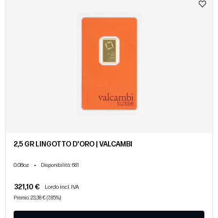
2,5 GR LINGOTTO D'ORO | VALCAMBI
0.08oz
•
Disponibilità
: 681
321,10 €
Lordo incl. IVA
Premio: 23,38 € (7,85%)