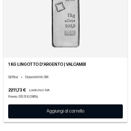
1 KG LINGOTTO D'ARGENTO | VALCAMBI
32.15oz
•
Disponibilità
: 399
2211,73 €
Lordo incl. IVA
Premio: 135,72 € (7,88%)
Aggiungi al carrello