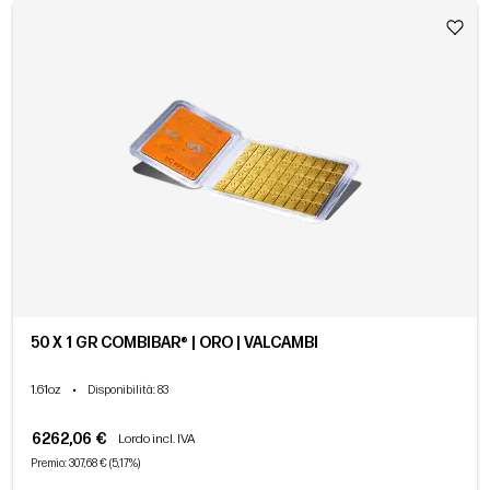
50 X 1 GR COMBIBAR® | ORO | VALCAMBI
1.61oz
•
Disponibilità
: 83
6262,06 €
Lordo incl. IVA
Premio: 307,68 € (5,17%)