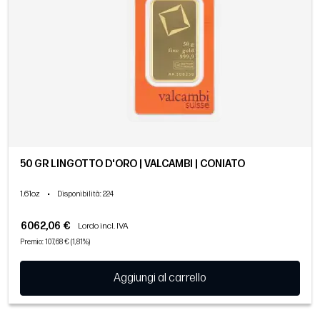
50 GR LINGOTTO D'ORO | VALCAMBI | CONIATO
1.61oz
•
Disponibilità
: 224
6062,06 €
Lordo incl. IVA
Premio: 107,68 € (1,81%)
Aggiungi al carrello