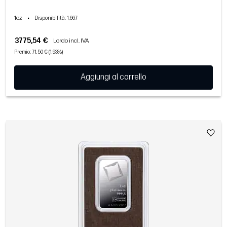
1oz
•
Disponibilità
: 1,667
3775,54 €
Lordo incl. IVA
Premio: 71,50 € (1,93%)
Aggiungi al carrello