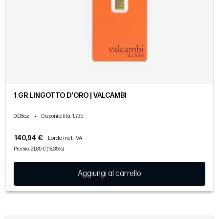
1 GR LINGOTTO D'ORO | VALCAMBI
0.03oz
•
Disponibilità
: 1,735
140,94 €
Lordo incl. IVA
Premio: 21,85 € (18,35%)
Aggiungi al carrello