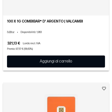
100 X 1G COMBIBAR® D' ARGENTO | VALCAMBI
3.22oz
•
Disponibilità
: 1,963
321,13 €
Lordo incl. IVA
Premio: 97,57 € (56,63%)
Aggiungi al carrello