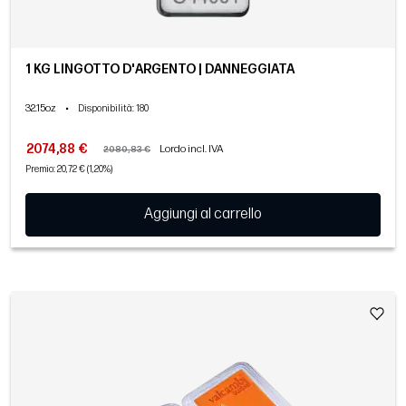
1 KG LINGOTTO D'ARGENTO | DANNEGGIATA
32.15oz
•
Disponibilità
: 180
2074,88 €
Lordo incl. IVA
2080,83 €
Premio: 20,72 € (1,20%)
Aggiungi al carrello