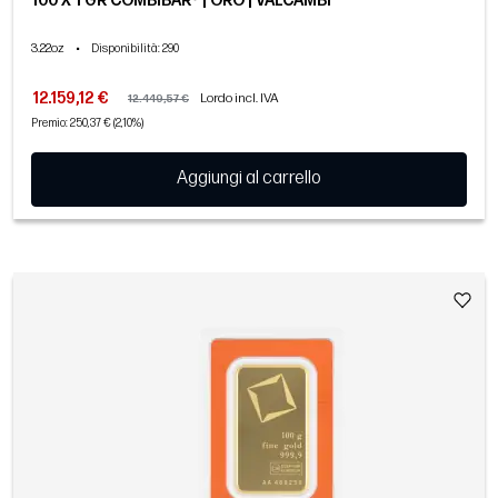
100 X 1 GR COMBIBAR® | ORO | VALCAMBI
3.22oz
•
Disponibilità
: 290
12.159,12 €
Lordo incl. IVA
12.449,57 €
Premio: 250,37 € (2,10%)
Aggiungi al carrello