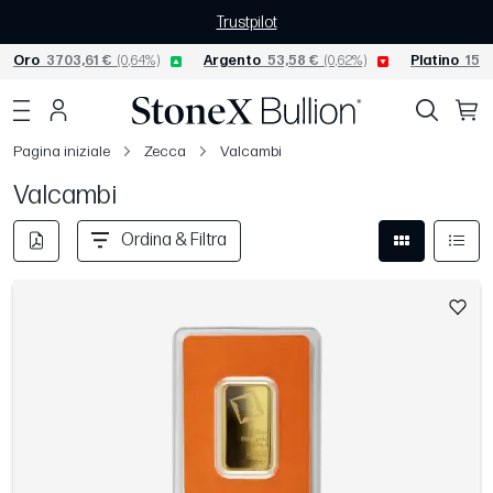
Trustpilot
Oro
3703,61 €
(0,64%)
Argento
53,58 €
(0,62%)
Platino
1523
Pagina iniziale
Zecca
Valcambi
Valcambi
Ordina & Filtra