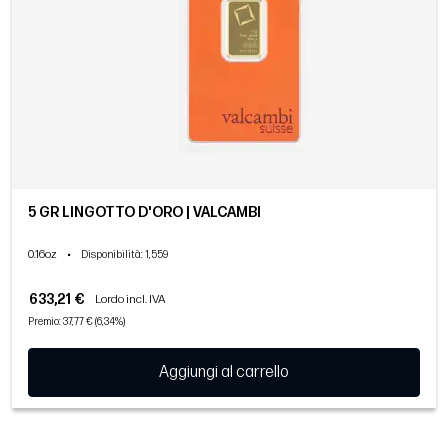
5 GR LINGOTTO D'ORO | VALCAMBI
0.16oz
•
Disponibilità
: 1,559
633,21 €
Lordo incl. IVA
Premio: 37,77 € (6,34%)
Aggiungi al carrello