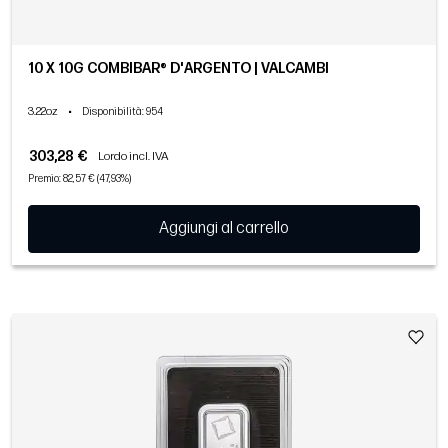
10 X 10G COMBIBAR® D'ARGENTO | VALCAMBI
3.22oz
•
Disponibilità
: 954
303,28 €
Lordo incl. IVA
Premio: 82,57 € (47,93%)
Aggiungi al carrello