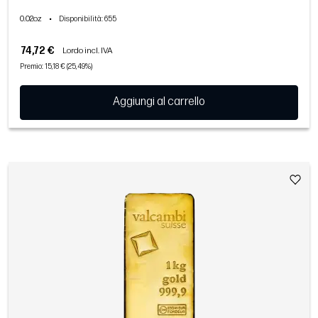
0.02oz
•
Disponibilità
: 655
74,72 €
Lordo incl. IVA
Premio: 15,18 € (25,49%)
Aggiungi al carrello