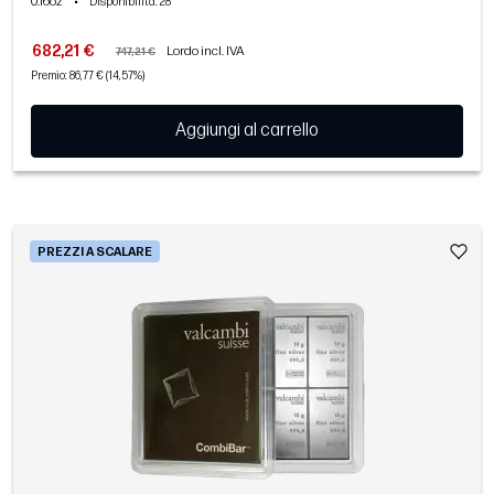
0.16oz
•
Disponibilità
: 28
682,21 €
Lordo incl. IVA
747,21 €
Premio: 86,77 € (14,57%)
Aggiungi al carrello
PREZZI A SCALARE