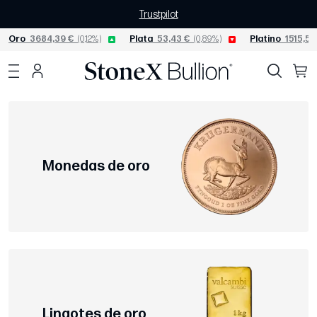
Trustpilot
Oro
3684,39 €
(0,12%)
Plata
53,43 €
(0,89%)
Platino
1515,52
Monedas de oro
Lingotes de oro