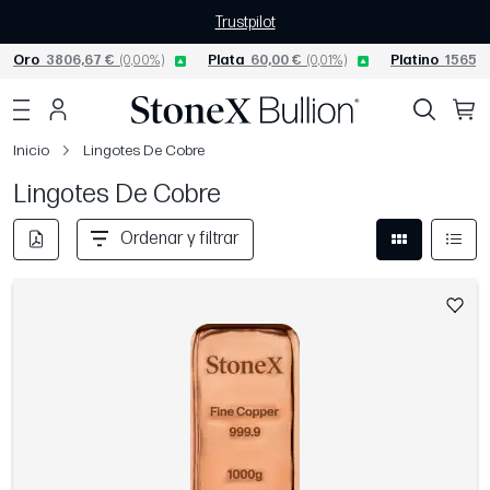
Trustpilot
Oro
3806,67 €
(0,00%)
Plata
60,00 €
(0,01%)
Platino
1565,0
Inicio
Lingotes De Cobre
Lingotes De Cobre
Ordenar y filtrar