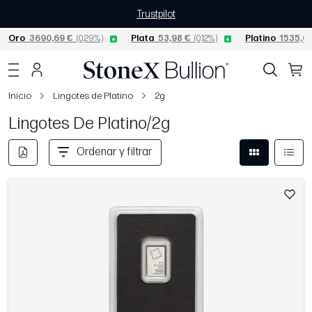
Trustpilot
Oro
3690,69 €
(0,29%)
Plata
53,98 €
(0,12%)
Platino
1535,63
Inicio
Lingotes de Platino
2g
Lingotes De Platino/2g
Ordenar y filtrar