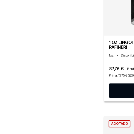
1 OZ LINGOT
RAFINERI
1oz
•
Disponibi
87,76 €
Brut
Prima: 13,75 € (22,
AGOTADO