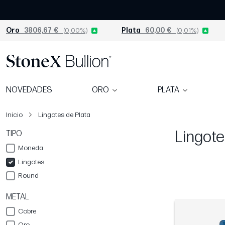
Oro
3806,67 €
(0,00%)
Plata
60,00 €
(0,01%)
NOVEDADES
ORO
PLATA
Inicio
Lingotes de Plata
Lingote
TIPO
Moneda
Lingotes
Round
METAL
Cobre
Oro