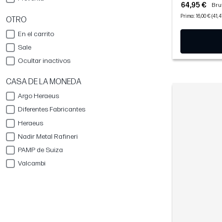
64,95 €
Brut
Prima: 16,00 € (41,
OTRO
En el carrito
Sale
Ocultar inactivos
CASA DE LA MONEDA
Argo Heraeus
Diferentes Fabricantes
Heraeus
Nadir Metal Rafineri
PAMP de Suiza
Valcambi