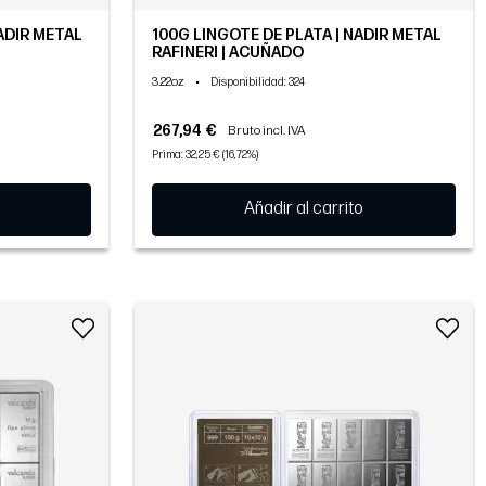
NADIR METAL
100G LINGOTE DE PLATA | NADIR METAL
RAFINERI | ACUÑADO
3.22oz
•
Disponibilidad
: 324
267,94 €
Bruto incl. IVA
Prima: 32,25 € (16,72%)
Añadir al carrito