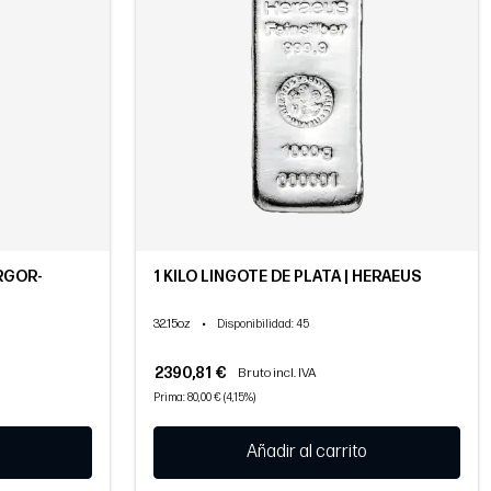
ARGOR-
1 KILO LINGOTE DE PLATA | HERAEUS
32.15oz
•
Disponibilidad
: 45
2390,81 €
Bruto incl. IVA
Prima: 80,00 € (4,15%)
Añadir al carrito