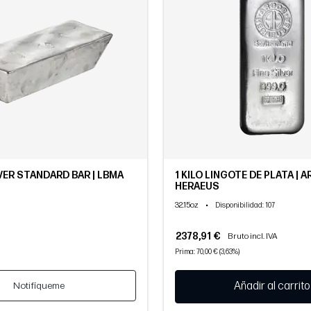
LVER STANDARD BAR | LBMA
1 KILO LINGOTE DE PLATA | 
HERAEUS
32.15oz
•
Disponibilidad
: 107
2378,91 €
Bruto incl. IVA
Prima: 70,00 € (3,63%)
Notifíqueme
Añadir al carrito