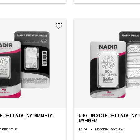
E DE PLATA | NADIR METAL
50G LINGOTE DE PLATA | NA
RAFINERI
1.61oz
•
nibilidad
: 969
Disponibilidad
: 1,049