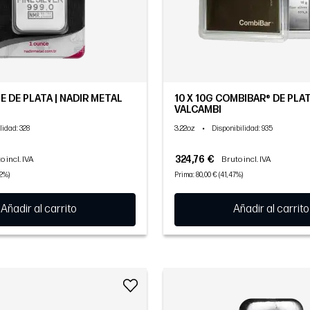
E DE PLATA | NADIR METAL
10 X 10G COMBIBAR® DE PLAT
VALCAMBI
3.22oz
•
lidad
: 328
Disponibilidad
: 935
324,76 €
o incl. IVA
Bruto incl. IVA
92%)
Prima: 80,00 € (41,47%)
Añadir al carrito
Añadir al carrito