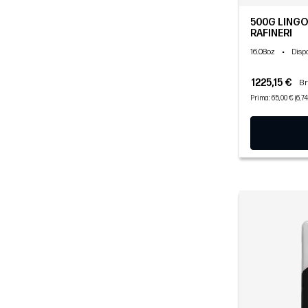
500G LINGO
RAFINERI
16.08oz
•
Disp
1225,15 €
Br
Prima: 65,00 € (6,7