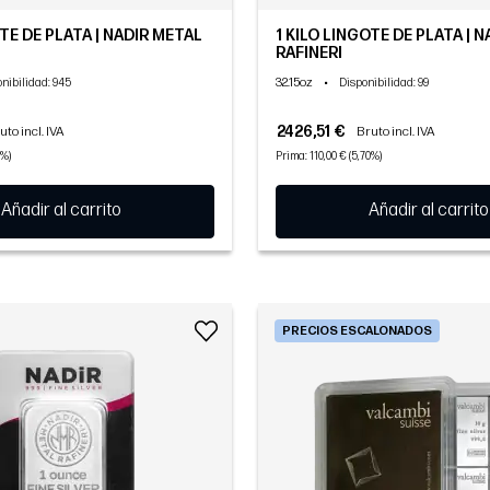
TE DE PLATA | NADIR METAL
1 KILO LINGOTE DE PLATA | 
RAFINERI
32.15oz
•
onibilidad
: 945
Disponibilidad
: 99
2426,51 €
uto incl. IVA
Bruto incl. IVA
4%)
Prima: 110,00 € (5,70%)
Añadir al carrito
Añadir al carrito
PRECIOS ESCALONADOS