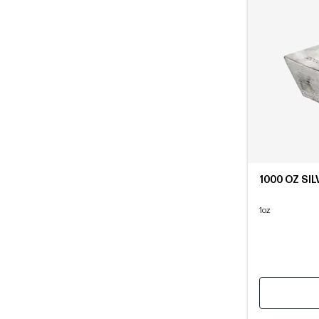
1000 OZ SI
1oz