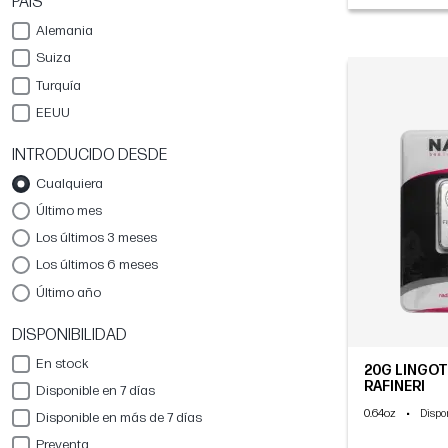
PAÍS
Alemania
Suiza
Turquía
EEUU
INTRODUCIDO DESDE
Cualquiera
Último mes
Los últimos 3 meses
Los últimos 6 meses
Último año
DISPONIBILIDAD
En stock
20G LINGOT
RAFINERI
Disponible en 7 días
0.64oz
•
Dispo
Disponible en más de 7 días
Preventa