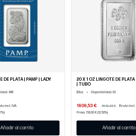
DE PLATA | PAMP | LADY
20 X 1 OZ LINGOTE DE PLATA 
| TUBO
20oz
•
lidad
: 488
Disponibilidad
: 93
1606,53 €
to incl. IVA
Bruto incl.
1642,23 €
67%)
Prima: 150,00 € (12,50%)
Añadir al carrito
Añadir al carrito