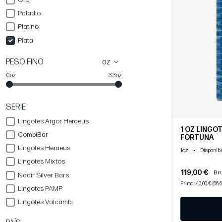
Paladio
Platino
Plata
PESO FINO
oz
0oz
33oz
SERIE
Lingotes Argor Heraeus
1 OZ LINGOTE 
CombiBar
FORTUNA
Lingotes Heraeus
1oz
•
Disponibi
Lingotes Mixtos
119,00 €
Bru
Nadir Silver Bars
Prima: 40,00 € (66,
Lingotes PAMP
Lingotes Valcambi