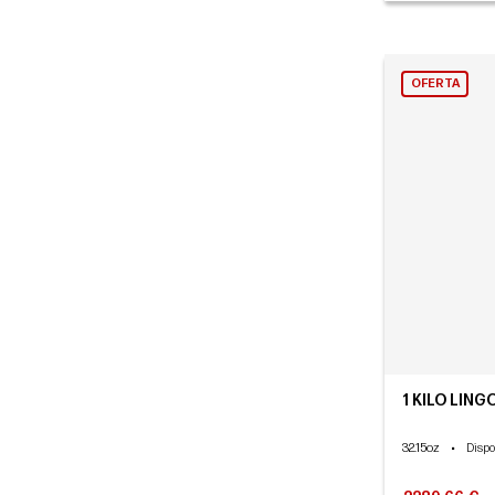
OFERTA
1 KILO LING
32.15oz
•
Dispo