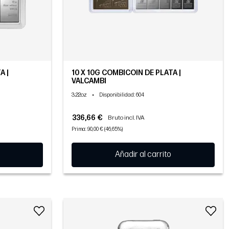
A |
10 X 10G COMBICOIN DE PLATA |
VALCAMBI
3.22oz
•
Disponibilidad
: 604
336,66 €
Bruto incl. IVA
Prima: 90,00 € (46,65%)
Añadir al carrito