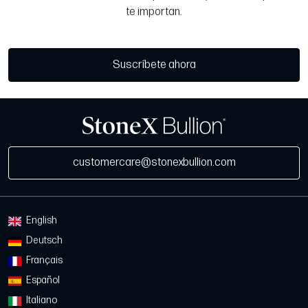
te importan.
Suscríbete ahora
customercare@stonexbullion.com
English
Deutsch
Français
Español
Italiano