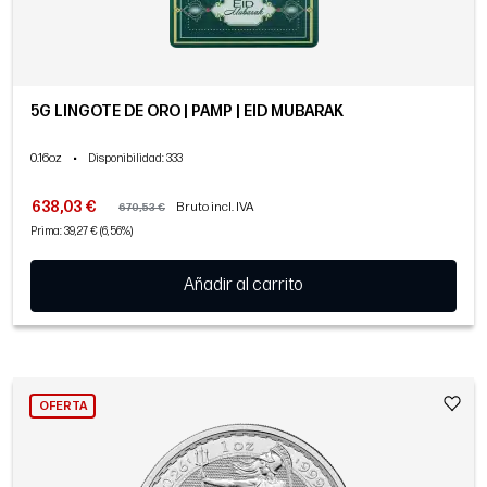
5G LINGOTE DE ORO | PAMP | EID MUBARAK
0.16oz
•
Disponibilidad
: 333
638,03 €
Bruto incl. IVA
670,53 €
Prima: 39,27 € (6,56%)
Añadir al carrito
OFERTA