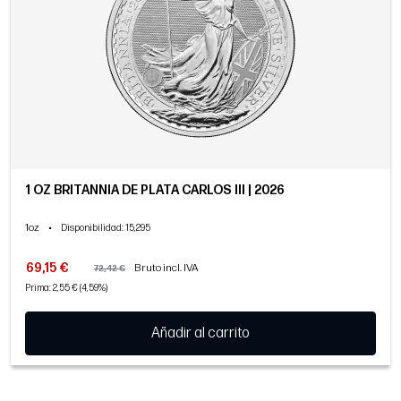
1 OZ BRITANNIA DE PLATA CARLOS III | 2026
1oz
•
Disponibilidad
: 15,295
69,15 €
Bruto incl. IVA
72,42 €
Prima: 2,55 € (4,59%)
Añadir al carrito