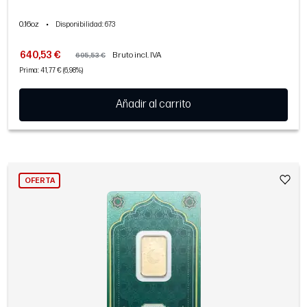
0.16oz
•
Disponibilidad
: 673
640,53 €
Bruto incl. IVA
695,53 €
Prima: 41,77 € (6,98%)
Añadir al carrito
OFERTA