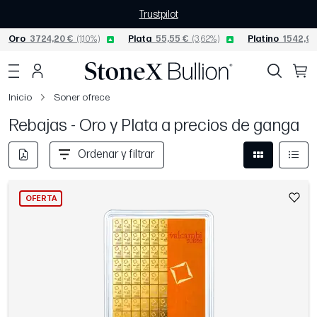
Trustpilot
Oro
3724,20 €
(1,10%)
Plata
55,55 €
(3,62%)
Platino
1542,93
Inicio
Soner ofrece
Rebajas - Oro y Plata a precios de ganga
Ordenar y filtrar
OFERTA