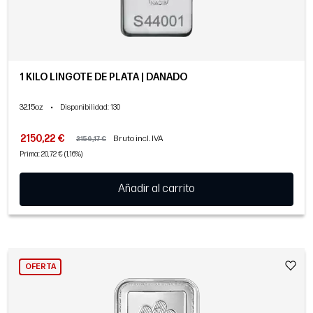
1 KILO LINGOTE DE PLATA | DAÑADO
32.15oz
•
Disponibilidad
: 130
2150,22 €
Bruto incl. IVA
2156,17 €
Prima: 20,72 € (1,16%)
Añadir al carrito
OFERTA