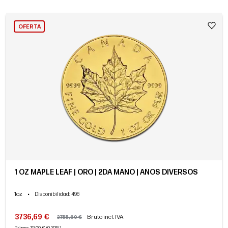
OFERTA
1 OZ MAPLE LEAF | ORO | 2DA MANO | AÑOS DIVERSOS
1oz
•
Disponibilidad
: 496
3736,69 €
Bruto incl. IVA
3755,69 €