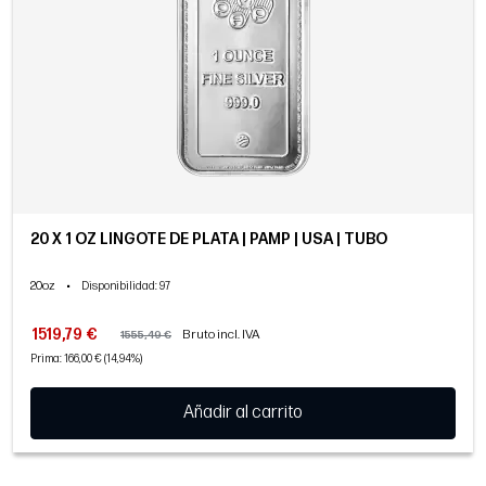
20 X 1 OZ LINGOTE DE PLATA | PAMP | USA | TUBO
20oz
•
Disponibilidad
: 97
1519,79 €
Bruto incl. IVA
1555,49 €
Prima: 166,00 € (14,94%)
Añadir al carrito