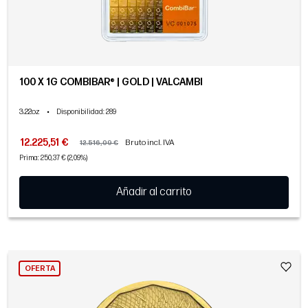
100 X 1G COMBIBAR® | GOLD | VALCAMBI
3.22oz
•
Disponibilidad
: 289
12.225,51 €
Bruto incl. IVA
12.516,09 €
Prima: 250,37 € (2,09%)
Añadir al carrito
OFERTA