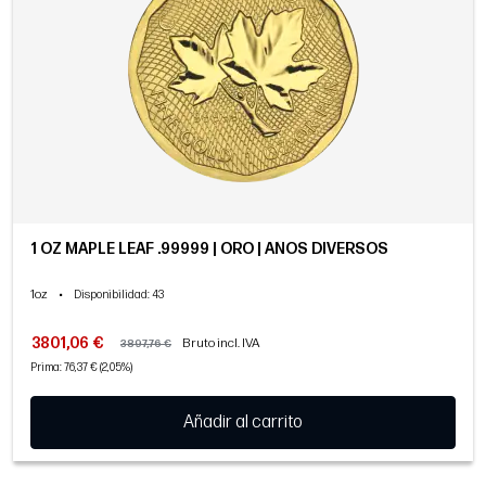
1 OZ MAPLE LEAF .99999 | ORO | AÑOS DIVERSOS
1oz
•
Disponibilidad
: 43
3801,06 €
Bruto incl. IVA
3897,76 €
Prima: 76,37 € (2,05%)
Añadir al carrito