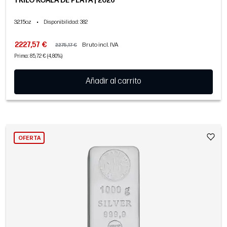
1 KILO KOALA DE PLATA | 2026
32.15oz
•
Disponibilidad
: 382
2227,57 €
Bruto incl. IVA
2275,17 €
Prima: 85,72 € (4,80%)
Añadir al carrito
OFERTA