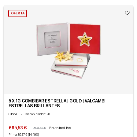
OFERTA
5 X 1G COMBIBAR ESTRELLA | GOLD | VALCAMBI |
ESTRELLAS BRILLANTES
0.16oz
•
Disponibilidad
: 28
685,53 €
Bruto incl. IVA
750,53 €
Prima: 86,77 € (14,49%)