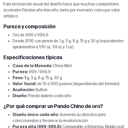
Esta renovación anual del diseño hace que muchos compradores
acumulen Pandas año tras año, tanto por inversión como por valor
artístico.
Pureza y composición
Oro de 999 o 999,9.
Desde 2016 con pesos de 1 g, 3 g, 8 g, 15 g y 30 g (equivalentes
aproximados a 1/10 oz, 1/4 oz y 1 oz).
Especificaciones típicas
Casa de la Moneda:
China Mint
Pureza:
999 / 999,9
Peso: 1
g, 3 g, 8 g, 15 g, 30 g
Valor facial:
de 10 a 500 yuanes (dependiendo del formato)
Acuñación:
Bullion
Diseño:
Panda distinto cada año
¿Por qué comprar un Panda Chino de oro?
Diseño único cada año:
Aumenta su atractivo para
coleccionistas y favorece la revalorización.
Pureza alta (999–999,9):
Comparable a Britannia, Maple Leaf