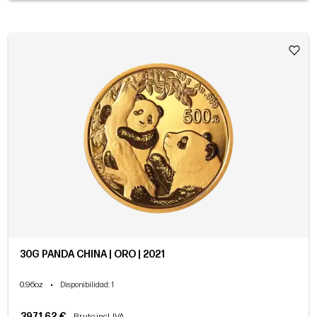
30G PANDA CHINA | ORO | 2021
0.96oz
•
Disponibilidad
: 1
3971,62 €
Bruto incl. IVA