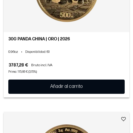
30G PANDA CHINA | ORO | 2026
0.96oz
•
Disponibilidad
: 60
3787,28 €
Bruto incl. IVA
Prima: 115,66 € (3,15%)
Añadir al carrito