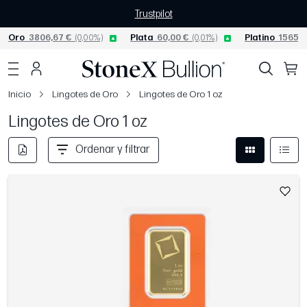
Trustpilot
Oro
3806,67 €
(0,00%)
Plata
60,00 €
(0,01%)
Platino
1565,0
Inicio
Lingotes de Oro
Lingotes de Oro 1 oz
Lingotes de Oro 1 oz
Ordenar y filtrar