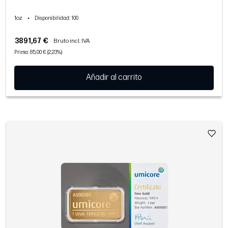
1oz
•
Disponibilidad
: 100
3891,67 €
Bruto incl. IVA
Prima: 85,00 € (2,23%)
Añadir al carrito