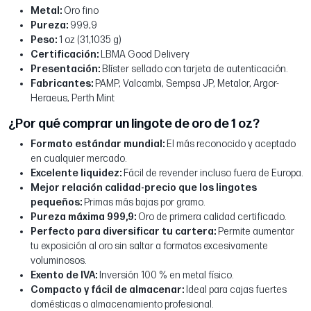
Metal:
Oro fino
Pureza:
999,9
Peso:
1 oz (31,1035 g)
Certificación:
LBMA Good Delivery
Presentación:
Blíster sellado con tarjeta de autenticación.
Fabricantes:
PAMP, Valcambi, Sempsa JP, Metalor, Argor-
Heraeus, Perth Mint
¿Por qué comprar un lingote de oro de 1 oz?
Formato estándar mundial:
El más reconocido y aceptado
en cualquier mercado.
Excelente liquidez:
Fácil de revender incluso fuera de Europa.
Mejor relación calidad-precio que los lingotes
pequeños:
Primas más bajas por gramo.
Pureza máxima 999,9:
Oro de primera calidad certificado.
Perfecto para diversificar tu cartera:
Permite aumentar
tu exposición al oro sin saltar a formatos excesivamente
voluminosos.
Exento de IVA:
Inversión 100 % en metal físico.
Compacto y fácil de almacenar:
Ideal para cajas fuertes
domésticas o almacenamiento profesional.