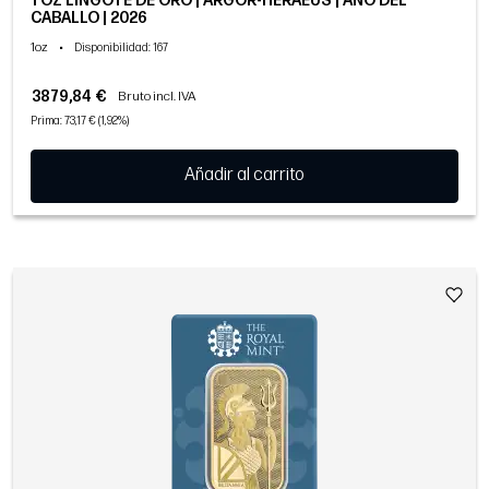
1 OZ LINGOTE DE ORO | ARGOR-HERAEUS | AÑO DEL
CABALLO | 2026
1oz
•
Disponibilidad
: 167
3879,84 €
Bruto incl. IVA
Prima: 73,17 € (1,92%)
Añadir al carrito