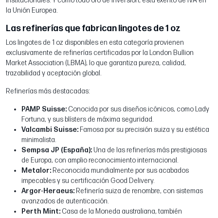
institucionales. Y como todo oro de inversión, está exento de IVA en
la Unión Europea.
Las refinerías que fabrican lingotes de 1 oz
Los lingotes de 1 oz disponibles en esta categoría provienen
exclusivamente de refinerías certificadas por la London Bullion
Market Association (LBMA), lo que garantiza pureza, calidad,
trazabilidad y aceptación global.
Refinerías más destacadas:
PAMP Suisse:
Conocida por sus diseños icónicos, como Lady
Fortuna, y sus blísters de máxima seguridad.
Valcambi Suisse:
Famosa por su precisión suiza y su estética
minimalista.
Sempsa JP (España):
Una de las refinerías más prestigiosas
de Europa, con amplio reconocimiento internacional.
Metalor:
Reconocida mundialmente por sus acabados
impecables y su certificación Good Delivery.
Argor-Heraeus:
Refinería suiza de renombre, con sistemas
avanzados de autenticación.
Perth Mint:
Casa de la Moneda australiana, también