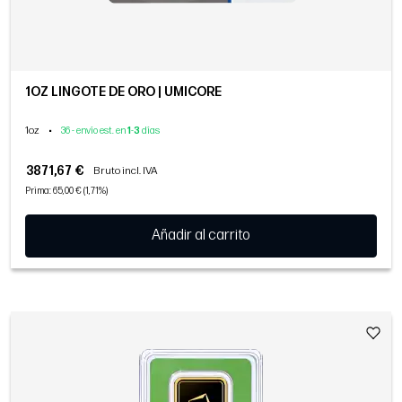
1OZ LINGOTE DE ORO | UMICORE
1oz
•
36 - envío est. en
1
-
3
días
3871,67 €
Bruto incl. IVA
Prima: 65,00 € (1,71%)
Añadir al carrito