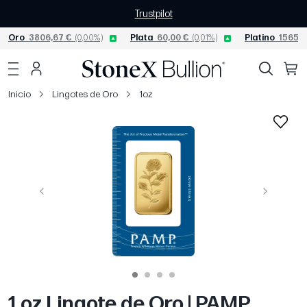
Trustpilot
Oro
3806,67 €
(0,00%)
Plata
60,00 €
(0,01%)
Platino
1565,0
Inicio
Lingotes de Oro
1oz
Página anterior
Siguiente
1 oz Lingote de Oro | PAMP