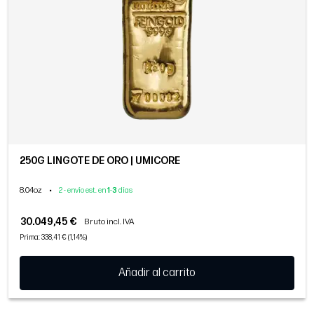
250G LINGOTE DE ORO | UMICORE
8.04oz
•
2 - envío est. en
1
-
3
días
30.049,45 €
Bruto incl. IVA
Prima: 338,41 € (1,14%)
Añadir al carrito