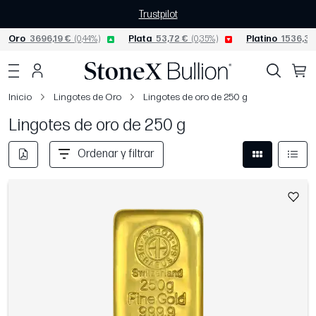
Trustpilot
Oro
3696,19 €
(0,44%)
Plata
53,72 €
(0,35%)
Platino
1536,38
Inicio
Lingotes de Oro
Lingotes de oro de 250 g
Lingotes de oro de 250 g
Ordenar y filtrar