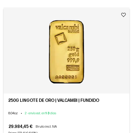
250G LINGOTE DE ORO | VALCAMBI | FUNDIDO
8.04oz
•
2 - envío est. en
1
-
3
días
29.984,45 €
Bruto incl. IVA