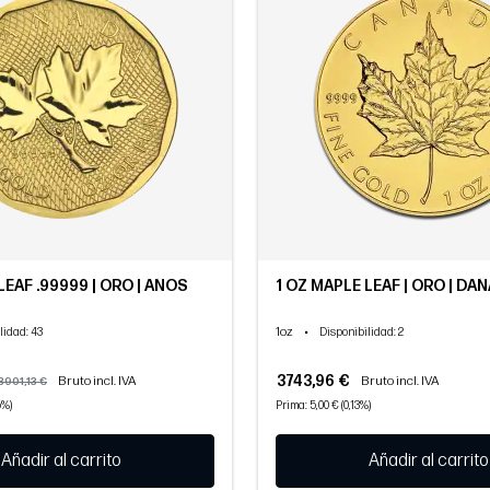
LEAF .99999 | ORO | AÑOS
1 OZ MAPLE LEAF | ORO | DA
1oz
•
lidad
: 43
Disponibilidad
: 2
3743,96 €
Bruto incl. IVA
Bruto incl. IVA
3901,13 €
5%)
Prima: 5,00 € (0,13%)
Añadir al carrito
Añadir al carrito