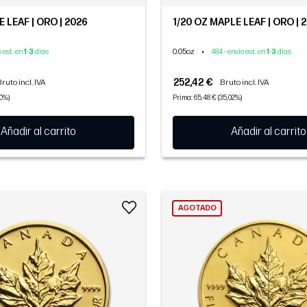
E LEAF | ORO | 2026
1/20 OZ MAPLE LEAF | ORO | 
0.05oz
•
o est. en
1
-
3
días
484 - envío est. en
1
-
3
días
252,42 €
ruto incl. IVA
Bruto incl. IVA
50%)
Prima: 65,48 € (35,02%)
Añadir al carrito
Añadir al carrito
AGOTADO