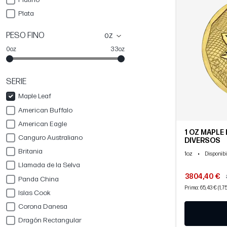
Plata
PESO FINO
oz
0oz
33oz
SERIE
Maple Leaf
American Buffalo
American Eagle
1 OZ MAPLE 
Canguro Australiano
DIVERSOS
Britania
1oz
•
Disponibi
Llamada de la Selva
3804,40 €
Panda China
Prima: 65,43 € (1,7
Islas Cook
Corona Danesa
Dragón Rectangular