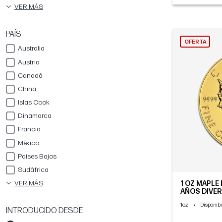
VER MÁS
PAÍS
OFERTA
Australia
Austria
Canadá
China
Islas Cook
Dinamarca
Francia
México
Países Bajos
Sudáfrica
VER MÁS
1 OZ MAPLE 
AÑOS DIVE
1oz
•
Disponibi
INTRODUCIDO DESDE