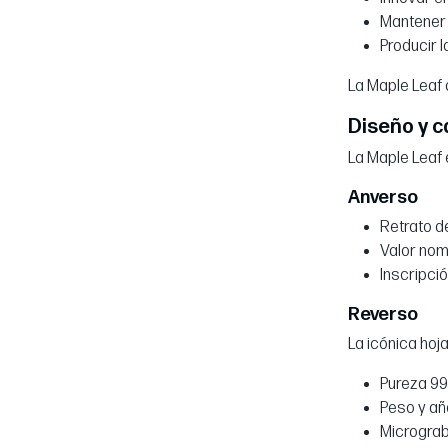
Mantener 
Producir 
La Maple Leaf d
Diseño y c
La Maple Leaf 
Anverso
Retrato de
Valor nom
Inscripci
Reverso
La icónica hoj
Pureza 99
Peso y añ
Micrograb