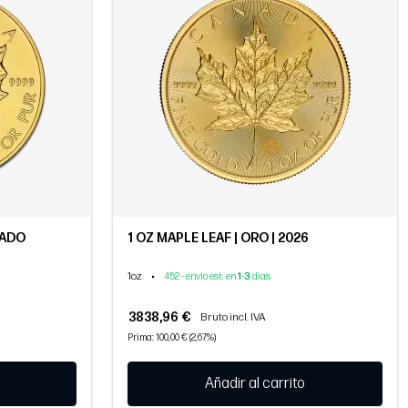
ÑADO
1 OZ MAPLE LEAF | ORO | 2026
1oz
•
452 - envío est. en
1
-
3
días
3838,96 €
Bruto incl. IVA
Prima: 100,00 € (2,67%)
Añadir al carrito