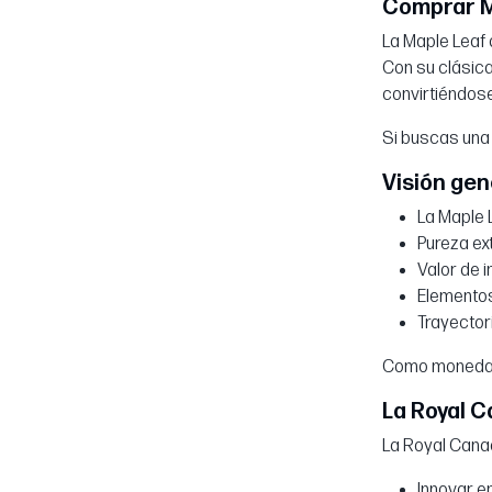
Comprar M
La Maple Leaf 
Con su clásica
convirtiéndose
Si buscas una 
Visión gen
La Maple 
Pureza ex
Valor de 
Elementos
Trayector
Como moneda de
La Royal C
La Royal Cana
Innovar e