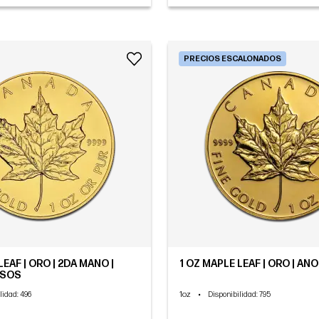
PRECIOS ESCALONADOS
LEAF | ORO | 2DA MANO |
1 OZ MAPLE LEAF | ORO | A
RSOS
1oz
•
lidad
: 496
Disponibilidad
: 795