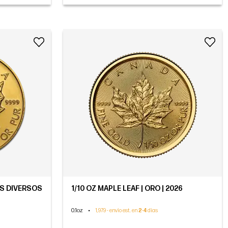
ÑOS DIVERSOS
1/10 OZ MAPLE LEAF | ORO | 2026
0.1oz
•
1,979 - envío est. en
2
-
4
días