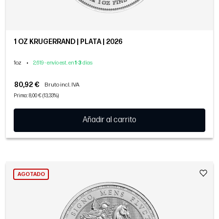
1 OZ KRUGERRAND | PLATA | 2026
1oz
•
2,619 - envío est. en
1
-
3
días
80,92 €
Bruto incl. IVA
Prima: 8,00 € (13,33%)
Añadir al carrito
AGOTADO