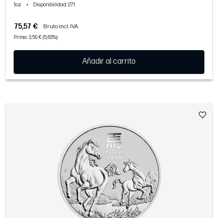
1oz
•
Disponibilidad
: 271
75,57 €
Bruto incl. IVA
Prima: 3,50 € (5,83%)
Añadir al carrito