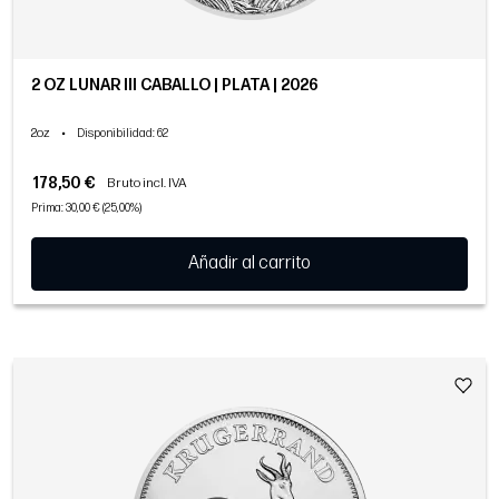
2 OZ LUNAR III CABALLO | PLATA | 2026
2oz
•
Disponibilidad
: 62
178,50 €
Bruto incl. IVA
Prima: 30,00 € (25,00%)
Añadir al carrito