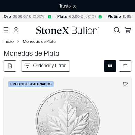
Trustpilot
Oro
3806,67 €
(0,00%)
Plata
60,00 €
(0,01%)
Platino
1565,0
Inicio
Monedas de Plata
Monedas de Plata
Ordenar y filtrar
PRECIOS ESCALONADOS