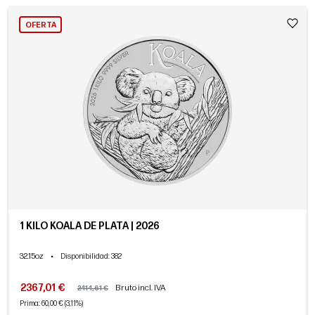
OFERTA
1 KILO KOALA DE PLATA | 2026
32.15oz
•
Disponibilidad
: 382
2367,01 €
Bruto incl. IVA
2414,61 €
Prima: 60,00 € (3,11%)