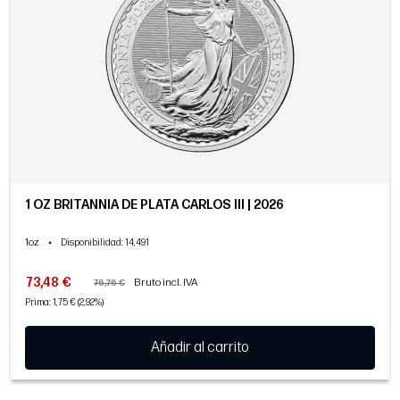
1 OZ BRITANNIA DE PLATA CARLOS III | 2026
1oz
•
Disponibilidad
: 14,491
73,48 €
Bruto incl. IVA
76,76 €
Prima: 1,75 € (2,92%)
Añadir al carrito