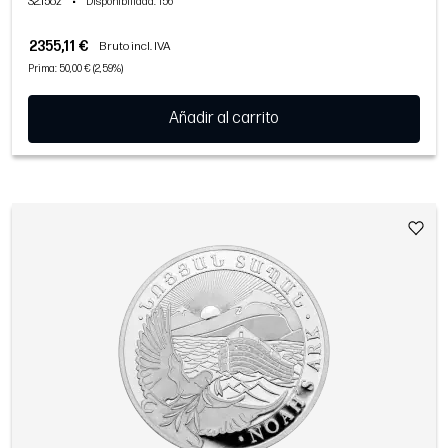
32.15oz
•
Disponibilidad
: 156
2355,11 €
Bruto incl. IVA
Prima: 50,00 € (2,59%)
Añadir al carrito