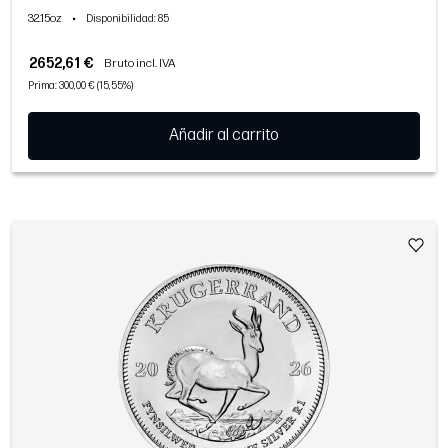
32.15oz
•
Disponibilidad
: 85
2652,61 €
Bruto incl. IVA
Prima: 300,00 € (15,55%)
Añadir al carrito