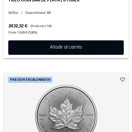
1 KILO COIN BAR DE PLATA | STONEX
32.15oz
•
Disponibilidad
: 188
2432,32 €
Bruto incl. IVA
Prima: 114,89 € (5,96%)
Añadir al carrito
PRECIOS ESCALONADOS