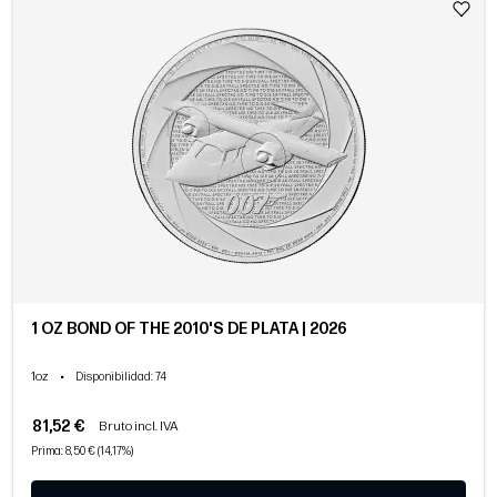
1 OZ BOND OF THE 2010'S DE PLATA | 2026
1oz
•
Disponibilidad
: 74
81,52 €
Bruto incl. IVA
Prima: 8,50 € (14,17%)