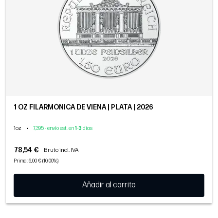
1 OZ FILARMÓNICA DE VIENA | PLATA | 2026
1oz
•
7,395 - envío est. en
1
-
3
días
78,54 €
Bruto incl. IVA
Prima: 6,00 € (10,00%)
Añadir al carrito