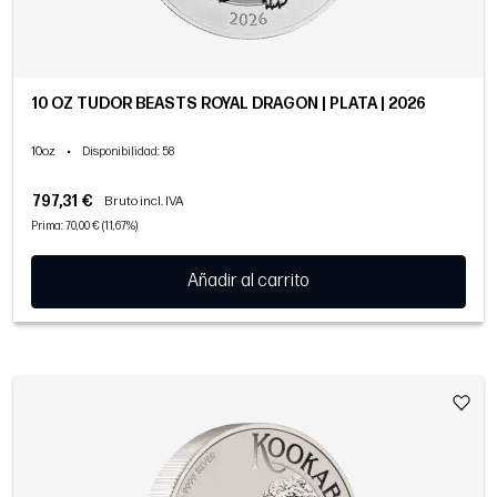
10 OZ TUDOR BEASTS ROYAL DRAGON | PLATA | 2026
10oz
•
Disponibilidad
: 58
797,31 €
Bruto incl. IVA
Prima: 70,00 € (11,67%)
Añadir al carrito