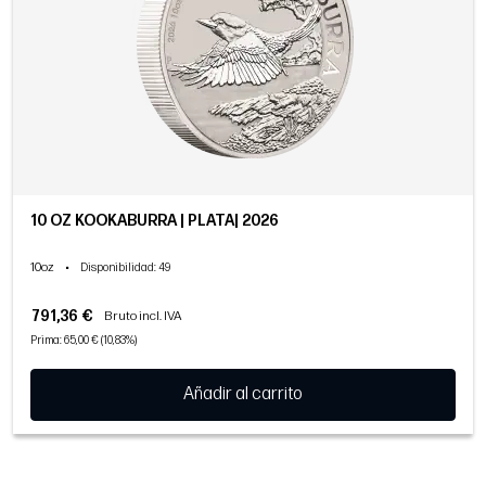
10 OZ KOOKABURRA | PLATA| 2026
10oz
•
Disponibilidad
: 49
791,36 €
Bruto incl. IVA
Prima: 65,00 € (10,83%)
Añadir al carrito