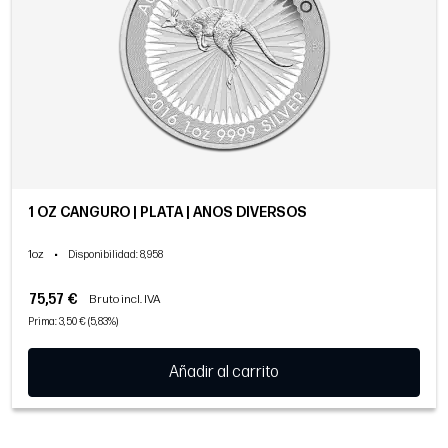
1 OZ CANGURO | PLATA | AÑOS DIVERSOS
1oz
•
Disponibilidad
: 8,958
75,57 €
Bruto incl. IVA
Prima: 3,50 € (5,83%)
Añadir al carrito