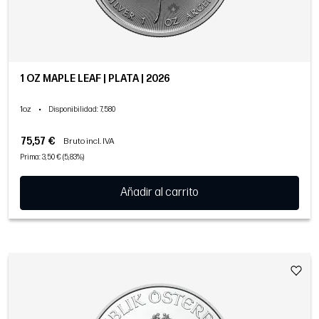
1 OZ MAPLE LEAF | PLATA | 2026
1oz
•
Disponibilidad
: 7,580
75,57 €
Bruto incl. IVA
Prima: 3,50 € (5,83%)
Añadir al carrito