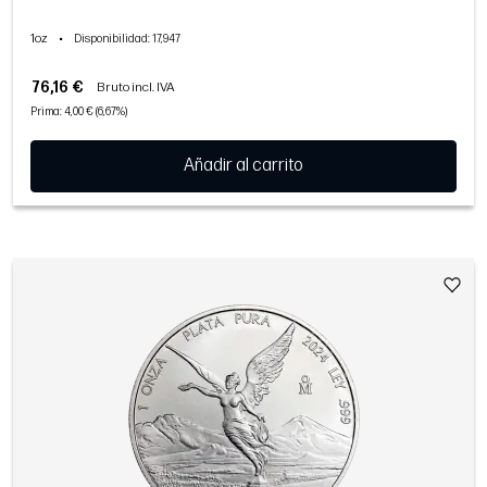
1oz
•
Disponibilidad
: 17,947
76,16 €
Bruto incl. IVA
Prima: 4,00 € (6,67%)
Añadir al carrito