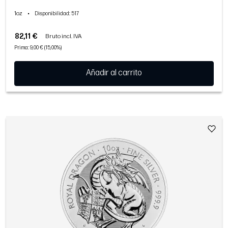
1oz
•
Disponibilidad
: 517
82,11 €
Bruto incl. IVA
Prima: 9,00 € (15,00%)
Añadir al carrito