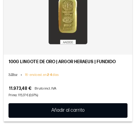
100G LINGOTE DE ORO | ARGOR HERAEUS | FUNDIDO
3.22oz
•
16 - envío est. en
2
-
4
días
11.973,48 €
Bruto incl. IVA
Prima: 115,37 € (0,97%)
Añadir al carrito