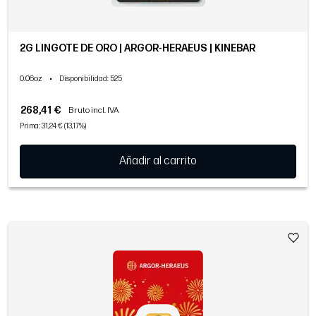
2G LINGOTE DE ORO | ARGOR-HERAEUS | KINEBAR
0.06oz
•
Disponibilidad
: 525
268,41 €
Bruto incl. IVA
Prima: 31,24 € (13,17%)
Añadir al carrito