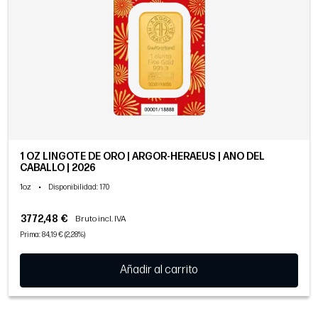
1 OZ LINGOTE DE ORO | ARGOR-HERAEUS | AÑO DEL
CABALLO | 2026
1oz
•
Disponibilidad
: 170
3772,48 €
Bruto incl. IVA
Prima: 84,19 € (2,28%)
Añadir al carrito