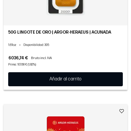
50G LINGOTE DE ORO | ARGOR-HERAEUS | ACUÑADA
1.61oz
•
Disponibilidad
: 305
6036,74 €
Bruto incl. IVA
Prima: 107,68 € (1,82%)
Añadir al carrito