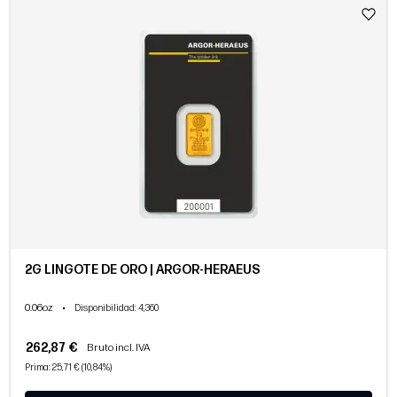
2G LINGOTE DE ORO | ARGOR-HERAEUS
0.06oz
•
Disponibilidad
: 4,360
262,87 €
Bruto incl. IVA
Prima: 25,71 € (10,84%)