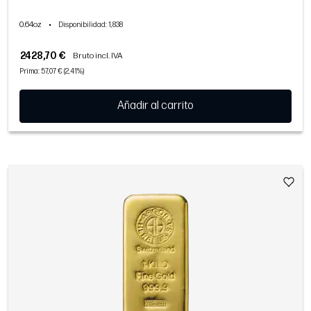
0.64oz
•
Disponibilidad
: 1,838
2428,70 €
Bruto incl. IVA
Prima: 57,07 € (2,41%)
Añadir al carrito