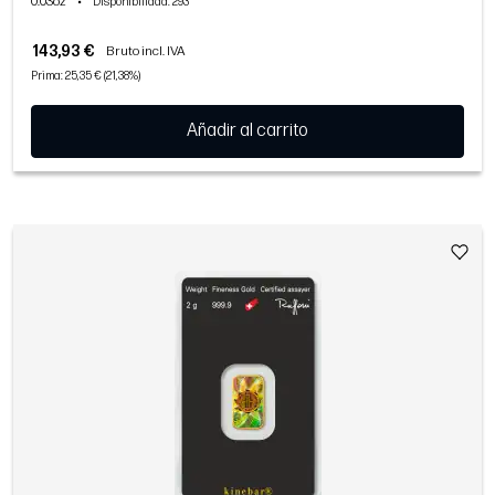
0.03oz
•
Disponibilidad
: 293
143,93 €
Bruto incl. IVA
Prima: 25,35 € (21,38%)
Añadir al carrito