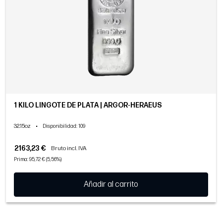
1 KILO LINGOTE DE PLATA | ARGOR-HERAEUS
32.15oz
•
Disponibilidad
: 109
2163,23 €
Bruto incl. IVA
Prima: 95,72 € (5,56%)
Añadir al carrito