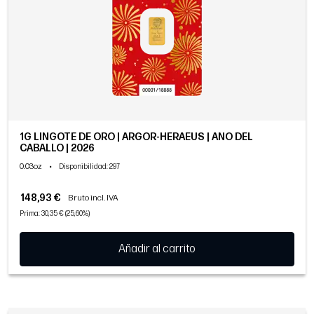
1G LINGOTE DE ORO | ARGOR-HERAEUS | AÑO DEL
CABALLO | 2026
0.03oz
•
Disponibilidad
: 297
148,93 €
Bruto incl. IVA
Prima: 30,35 € (25,60%)
Añadir al carrito