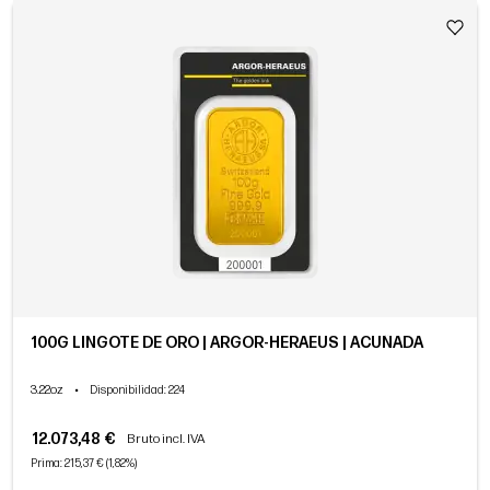
100G LINGOTE DE ORO | ARGOR-HERAEUS | ACUÑADA
3.22oz
•
Disponibilidad
: 224
12.073,48 €
Bruto incl. IVA
Prima: 215,37 € (1,82%)