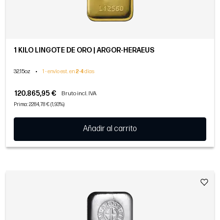
1 KILO LINGOTE DE ORO | ARGOR-HERAEUS
32.15oz
•
1 - envío est. en
2
-
4
días
120.865,95 €
Bruto incl. IVA
Prima: 2284,78 € (1,93%)
Añadir al carrito