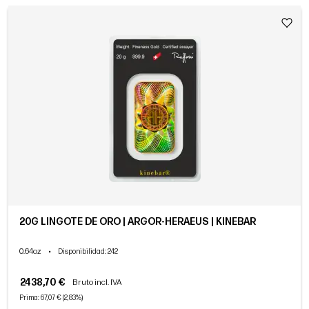
20G LINGOTE DE ORO | ARGOR-HERAEUS | KINEBAR
0.64oz
•
Disponibilidad
: 242
2438,70 €
Bruto incl. IVA
Prima: 67,07 € (2,83%)