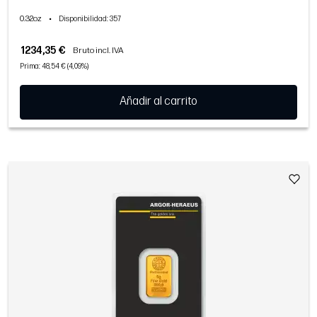
0.32oz
•
Disponibilidad
: 357
1234,35 €
Bruto incl. IVA
Prima: 48,54 € (4,09%)
Añadir al carrito