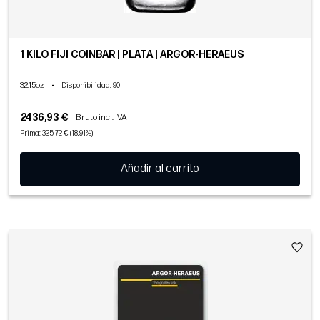
1 KILO FIJI COINBAR | PLATA | ARGOR-HERAEUS
32.15oz
•
Disponibilidad
: 90
2436,93 €
Bruto incl. IVA
Prima: 325,72 € (18,91%)
Añadir al carrito