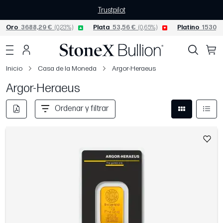
Trustpilot
Oro
3688,29 €
(0,23%)
Plata
53,56 €
(0,65%)
Platino
1530,8
Inicio
Casa de la Moneda
Argor-Heraeus
Argor-Heraeus
Ordenar y filtrar