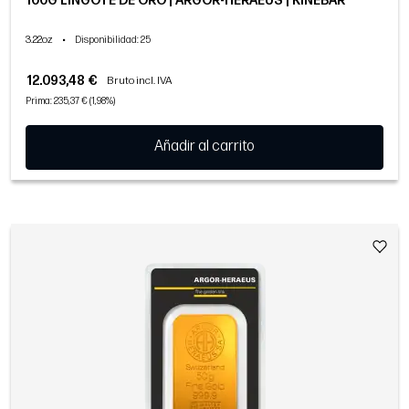
100G LINGOTE DE ORO | ARGOR-HERAEUS | KINEBAR
3.22oz
•
Disponibilidad
: 25
12.093,48 €
Bruto incl. IVA
Prima: 235,37 € (1,98%)
Añadir al carrito