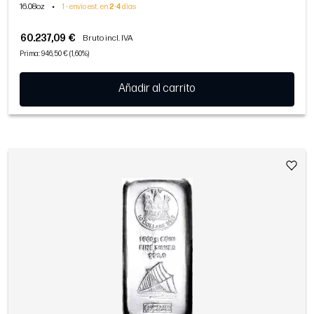
16.08oz
•
1 - envío est. en
2
-
4
días
60.237,09 €
Bruto incl. IVA
Prima: 946,50 € (1,60%)
Añadir al carrito