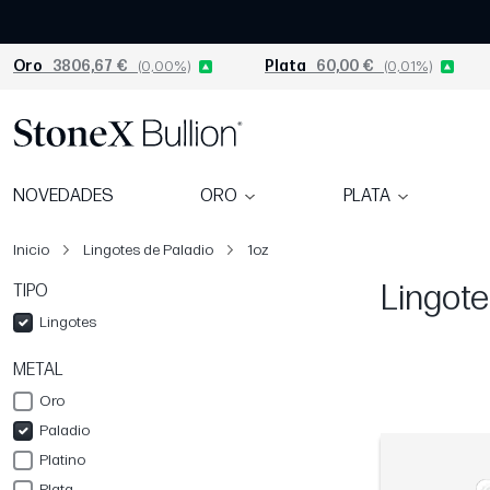
Oro
3806,67 €
(0,00%)
Plata
60,00 €
(0,01%)
NOVEDADES
ORO
PLATA
Inicio
Lingotes de Paladio
1oz
Lingote
TIPO
Lingotes
METAL
Oro
Paladio
Platino
Plata