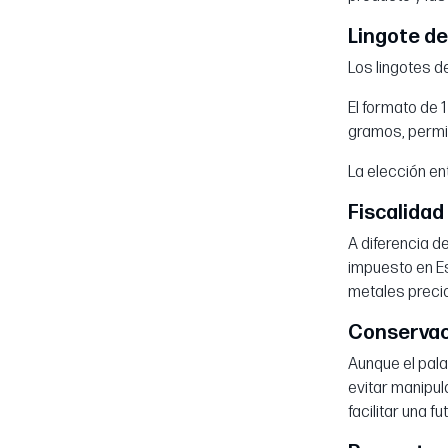
Lingote de
Los lingotes d
El formato de 
gramos, permit
La elección en
Fiscalidad
A diferencia de
impuesto en Es
metales preci
Conservaci
Aunque el pala
evitar manipul
facilitar una fu