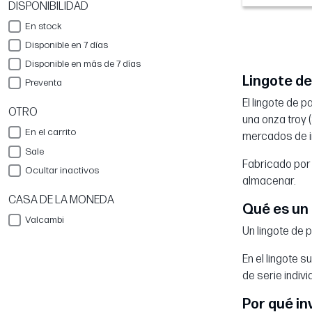
DISPONIBILIDAD
En stock
Disponible en 7 días
Disponible en más de 7 días
Lingote de
Preventa
El lingote de 
OTRO
una onza troy (
En el carrito
mercados de i
Sale
Fabricado por 
Ocultar inactivos
almacenar.
CASA DE LA MONEDA
Qué es un 
Valcambi
Un lingote de 
En el lingote 
de serie indivi
Por qué in