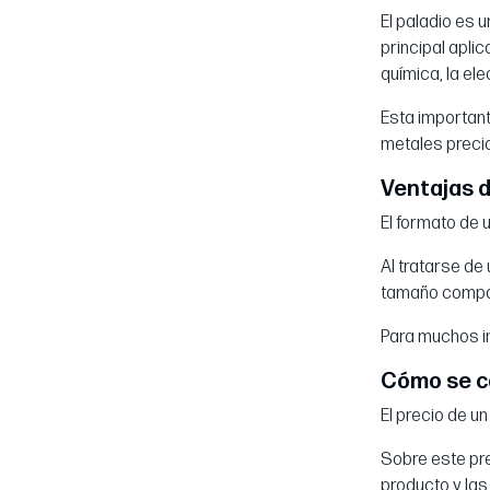
El paladio es
principal apli
química, la el
Esta important
metales precio
Ventajas d
El formato de 
Al tratarse de
tamaño compact
Para muchos in
Cómo se ca
El precio de u
Sobre este prec
producto y las