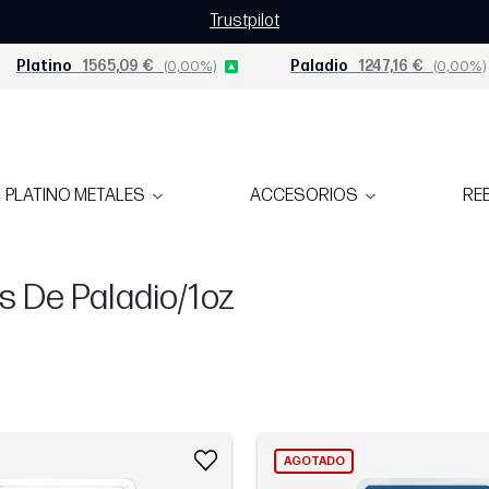
Trustpilot
Platino
1565,09 €
(0,00%)
Paladio
1247,16 €
(0,00%)
PLATINO METALES
ACCESORIOS
RE
s De Paladio/1oz
AGOTADO