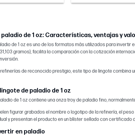
 paladio de 1 oz: Características, ventajas y val
paladio de 1 oz es uno de los formatos más utilizados para inverti
31,103 gramos), facilita la comparación con la cotización internacio
nversión.
refinerías de reconocido prestigio, este tipo de lingote combina
lingote de paladio de 1 oz
paladio de 1 oz contiene una onza troy de paladio fino, normalmen
suelen figurar grabados el nombre o logotipo de la refinería, el p
dual y presentan el producto en un blíster sellado con certificado 
vertir en paladio