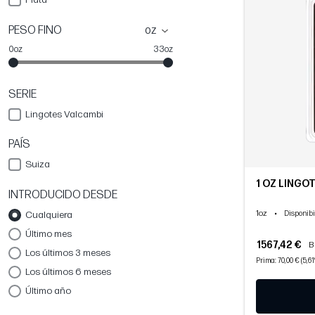
PESO FINO
oz
0oz
33oz
SERIE
Lingotes Valcambi
PAÍS
Suiza
1 OZ LINGOT
INTRODUCIDO DESDE
1oz
•
Cualquiera
Disponibi
Último mes
1567,42 €
B
Los últimos 3 meses
Prima: 70,00 € (5,6
Los últimos 6 meses
Último año