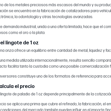
 uno de los metales preciosos más escasos del mundo y su produc
cación se encuentra en la fabricación de catalizadores para vehícul
ectrónica, la odontología y otras tecnologías avanzadas.
e demanda industrial, unida a una oferta limitada, hace que el com
sos como el oro o la plata.
el lingote de 1 oz
una onza ofrece un equilibrio entre cantidad de metal, liquidez y f
 una medida utilizada internacionalmente, resulta sencillo compara
o facilita tanto la custodia como una posible comercialización f
versores constituye uno de los formatos de referencia para acced
lcula el precio
n lingote de paladio de 1 oz depende principalmente de la cotizació
io se aplica una prima que cubre el refinado, la fabricación, el emba
 condiciones del mercado también pueden influir en el importe fina