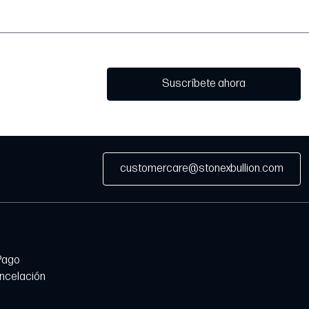
Suscríbete ahora
customercare@stonexbullion.com
Pago
ancelación