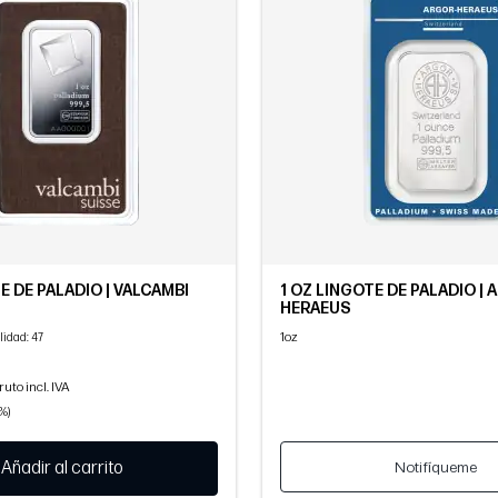
E DE PALADIO | VALCAMBI
1 OZ LINGOTE DE PALADIO |
HERAEUS
1oz
lidad
: 47
ruto incl. IVA
1%)
Añadir al carrito
Notifíqueme