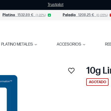
Trustpilot
Platino
1532,89 €
(1,22%)
Paladio
1208,25 €
(0,05%)
PLATINO METALES
ACCESORIOS
RE
10g L
AGOTADO