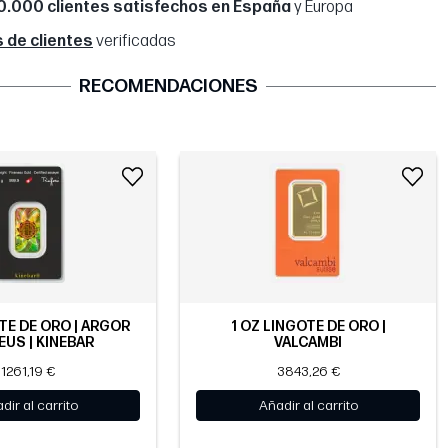
0.000 clientes satisfechos en España
y Europa
 de clientes
verificadas
RECOMENDACIONES
TE DE ORO | ARGOR
1 OZ LINGOTE DE ORO |
EUS | KINEBAR
VALCAMBI
1261,19 €
3843,26 €
dir al carrito
Añadir al carrito