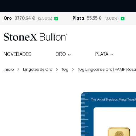
Oro
3770,64 €
(2,36%)
Plata
55,55 €
(3,62%)
NOVEDADES
ORO
PLATA
Inicio
Lingotes de Oro
10g
10g Lingote de Oro | PAMP Rosa