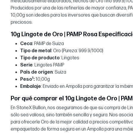
meticulosamente elaborados, hechos de Oro fino 999.9/1000
Producidos por una de las refinerías de mayor confianza, P
10,00g son ideales para los inversores que buscan diversif
preciosos.
10g Lingote de Oro | PAMP Rosa Especificac
Ceca
: PAMP de Suiza
Tipo de metal
: Oro (Pureza: 999.9/1000)
Tipo de producto
: Lingotes
Serie
: Lingotes PAMP
País de origen
: Suiza
1
Peso
:
10,00g
Embalaje
: Enviado en Ampolla para garantizar la máxi
Por qué comprar el 10g Lingote de Oro | PAM
En StoneX Bullion, nos aseguramos de que su compra de Li
sólo sea valiosa, sino también sencilla y segura. Nos asoc
para ofrecerle Oro de la mejor calidad a precios competitiv
empaquetado de forma segura en un Ampolla para una máxim