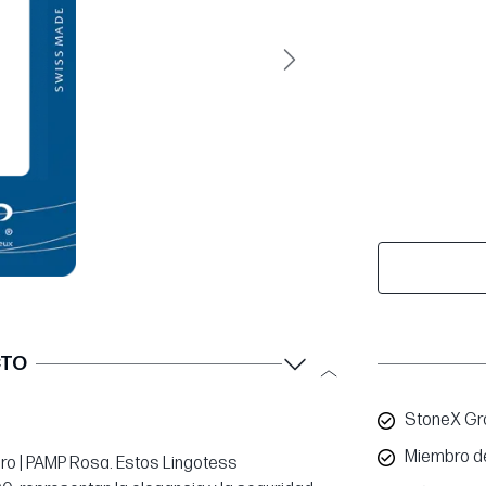
Siguiente
CTO
StoneX Gro
Miembro d
Oro | PAMP Rosa. Estos Lingotess