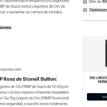
, representan la elegancia y la seguridad.
Más de
10
AMP de Suiza, estos Lingotess de Oro de
Opiniones
icar o aumentar su cartera de metales
iones:
ma protección.
10G LINGO
P Rosa de StoneX Bullion:
HERA
ngotes de Oro PAMP de Suiza de 10,00g no
iamos con las mejores refinerías mundiales
Aña
os. Su 10g Lingote de Oro | PAMP Rosa está
a seguridad, y nuestro envío totalmente