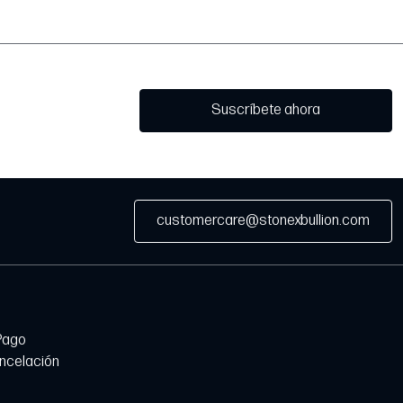
Suscríbete ahora
customercare@stonexbullion.com
Pago
ancelación