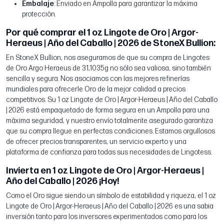
Embalaje
: Enviado en Ampolla para garantizar la máxima
protección.
Por qué comprar el 1 oz Lingote de Oro | Argor-
Heraeus | Año del Caballo | 2026 de StoneX Bullion:
En StoneX Bullion, nos aseguramos de que su compra de Lingotes
de Oro Argo Heraeus de 31,1035g no sólo sea valiosa, sino también
sencilla y segura. Nos asociamos con las mejores refinerías
mundiales para ofrecerle Oro de la mejor calidad a precios
competitivos. Su 1 oz Lingote de Oro | Argor-Heraeus | Año del Caballo
| 2026 está empaquetado de forma segura en un Ampolla para una
máxima seguridad, y nuestro envío totalmente asegurado garantiza
que su compra llegue en perfectas condiciones. Estamos orgullosos
de ofrecer precios transparentes, un servicio experto y una
plataforma de confianza para todas sus necesidades de Lingotess.
Invierta en 1 oz Lingote de Oro | Argor-Heraeus |
Año del Caballo | 2026 ¡Hoy!
Como el Oro sigue siendo un símbolo de estabilidad y riqueza, el 1 oz
Lingote de Oro | Argor-Heraeus | Año del Caballo | 2026 es una sabia
inversión tanto para los inversores experimentados como para los