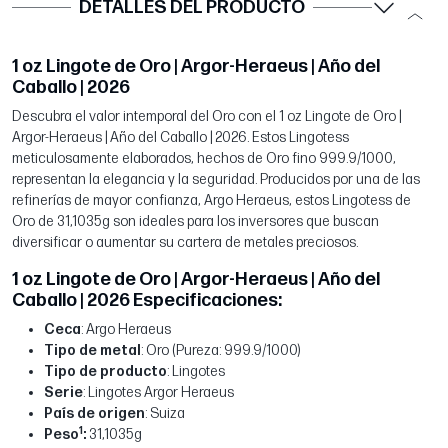
DETALLES DEL PRODUCTO
1 oz Lingote de Oro | Argor-Heraeus | Año del
Caballo | 2026
Descubra el valor intemporal del Oro con el 1 oz Lingote de Oro |
Argor-Heraeus | Año del Caballo | 2026. Estos Lingotess
meticulosamente elaborados, hechos de Oro fino 999.9/1000,
representan la elegancia y la seguridad. Producidos por una de las
refinerías de mayor confianza, Argo Heraeus, estos Lingotess de
Oro de 31,1035g son ideales para los inversores que buscan
diversificar o aumentar su cartera de metales preciosos.
1 oz Lingote de Oro | Argor-Heraeus | Año del
Caballo | 2026 Especificaciones:
Ceca
: Argo Heraeus
Tipo de metal
: Oro (Pureza: 999.9/1000)
Tipo de producto
: Lingotes
Serie
: Lingotes Argor Heraeus
País de origen
: Suiza
1
Peso
:
31,1035g