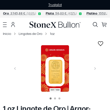
Trustpilot
Oro
3745,88 €
(1,69%)
Plata
56,03 €
(4,52%)
Platino
1552,23
Inicio
Lingotes de Oro
1oz
Página anterior
Siguiente
1 oz Lingote de Oro | Argor-