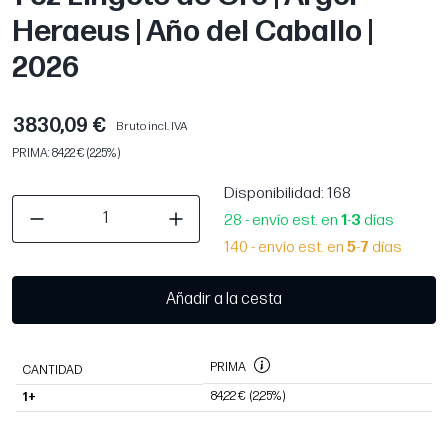
Heraeus | Año del Caballo |
2026
3830,09 €
Bruto incl. IVA
PRIMA: 84,22 € (2,25%)
Disponibilidad
: 168
28 - envío est. en
1
-
3
días
140 - envío est. en
5
-
7
días
Añadir a la cesta
PRIMA
CANTIDAD
84,22 €
(2,25%)
1+