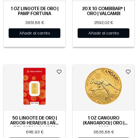
1 OZ LINGOTE DE ORO |
20 X 1G COMBIBAR® |
PAMP FORTUNA
ORO | VALCAMBI
3851,88 €
2592,02 €
Añadir al carrito
Añadir al carrito
5G LINGOTE DE ORO |
1 OZ CANGURO
ARGOR-HERAEUS | AÑO
(KANGAROO) | ORO |
DEL CABALLO | 2026
2026
648,93 €
3836,88 €