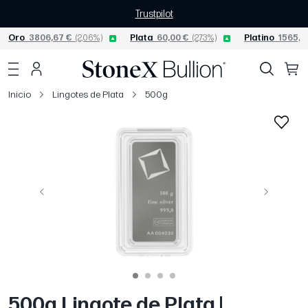
Trustpilot
Oro
3806,67 €
(2,06%)
Plata
60,00 €
(2,73%)
Platino
1565,0
Inicio
Lingotes de Plata
500g
Página anterior
Siguiente
500g Lingote de Plata |