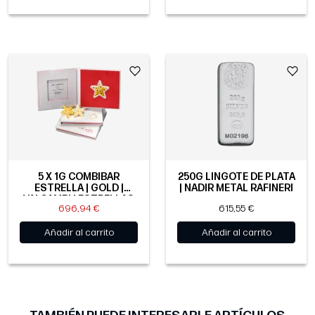
5 X 1G COMBIBAR
250G LINGOTE DE PLATA
ESTRELLA | GOLD |
| NADIR METAL RAFINERI
VALCAMBI | ESTRELLAS
696,94 €
615,55 €
BRILLANTES
Añadir al carrito
Añadir al carrito