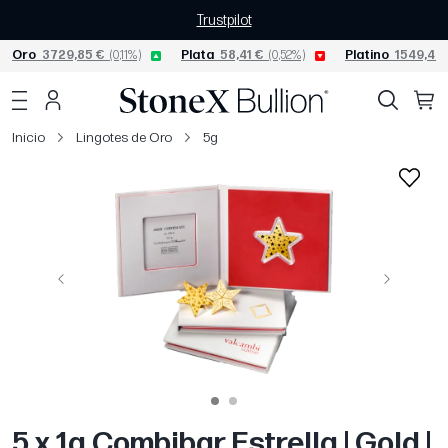
Trustpilot
Oro
3729,85 €
(0,11%)
Plata
58,41 €
(0,52%)
Platino
1549,43 
Inicio
Lingotes de Oro
5g
Página anterior
Siguiente
5 x 1g Combibar Estrella | Gold |