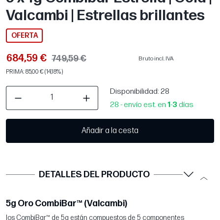
Valcambi | Estrellas brillantes
OFERTA
684,59 €
749,59 €
Bruto incl. IVA
PRIMA: 85,00 € (14,18%)
Disponibilidad
: 28
28 - envío est. en
1
-
3
días
Añadir a la cesta
DETALLES DEL PRODUCTO
5g Oro CombiBar™ (Valcambi)
los CombiBar™ de 5g están compuestos de 5 componentes