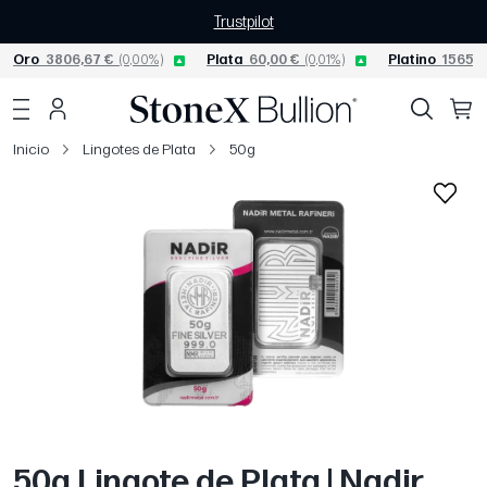
Trustpilot
Oro
3806,67 €
(0,00%)
Plata
60,00 €
(0,01%)
Platino
1565,0
Inicio
Lingotes de Plata
50g
50g Lingote de Plata | Nadir