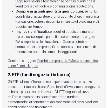
Leggi recensioni e testimonianze per assicurarti che il
venditore sia affidabile e con una buona reputazione.
Compra in grandi quantità quando puoi:
se hai la
possibilità di acquistare grandi quantità di oro in un’unica
transazione, potresti risparmiare rispetto allo spalmare gli
acquisti nel tempo.
Implicazioni fiscali:
se scegli di acquistare monete
d’oro a corso legale, potresti essere esente dal pagare
IVA o imposta sulle plusvalenze. Questo potrebbe
permetterti di comprare più oro con la stessa somma di
denaro, ma controlla sempre le leggi locali.
Continua a leggere:
Perché comprare oro? Motivi per investire
in oro fisico e lingotti
2. ETF (fondi negoziati in borsa)
Gli ETF sull’oro offrono un modo per investire in oro senza
possedere il metallo fisico. Sono fondi d’investimento negoziati
in borsa, proprio come le azioni. Gli ETF seguono il prezzo
dell’oro o investono in società minerarie aurifere,
permettendoti di beneficiare dei movimenti del prezzo dell’oro
senza possederlo fisicamente.