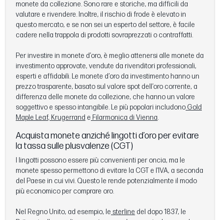
monete da collezione. Sono rare e storiche, ma difficili da
valutare e rivendere. Inoltre, il rischio di frode è elevato in
questo mercato, e se non sei un esperto del settore, è facile
cadere nella trappola di prodotti sovraprezzati o contraffatti.
Per investire in monete d’oro, è meglio attenersi alle monete da
investimento approvate, vendute da rivenditori professionali,
esperti e affidabili. Le monete d’oro da investimento hanno un
prezzo trasparente, basato sul valore spot dell’oro corrente, a
differenza delle monete da collezione, che hanno un valore
soggettivo e spesso intangibile. Le più popolari includono
Gold
Maple Leaf
,
Krugerrand
e
Filarmonica di Vienna
.
Acquista monete anziché lingotti d’oro per evitare
la tassa sulle plusvalenze (CGT)
I lingotti possono essere più convenienti per oncia, ma le
monete spesso permettono di evitare la CGT e l’IVA, a seconda
del Paese in cui vivi. Questo le rende potenzialmente il modo
più economico per comprare oro.
Nel Regno Unito, ad esempio, le
sterline
del dopo 1837, le