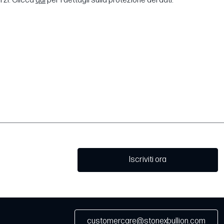
erzi. Clicca
qui
per i dettagli sulla protezione dei dati.
Iscriviti ora
customercare@stonexbullion.com