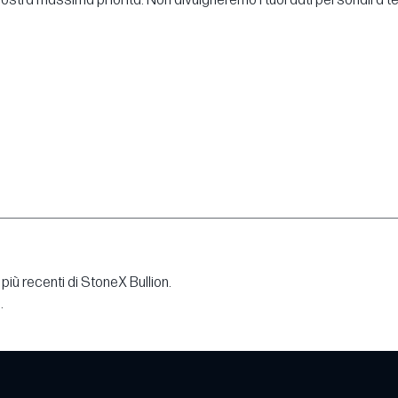
a nostra massima priorità. Non divulgheremo i tuoi dati personali a t
più recenti di StoneX Bullion.
.