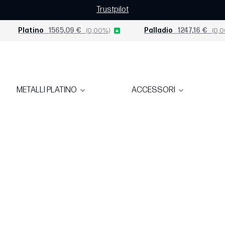
Trustpilot
Platino
1565,09 €
(0,00%)
Palladio
1247,16 €
(0,0
METALLI PLATINO
ACCESSORI