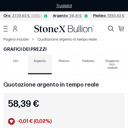
Trustpilot
Oro
3735,63 €
(0,16%)
Argento
58,41 €
Platino
1550,43 €
(0
Pagina iniziale
Quotazione argento in tempo reale
GRAFICI DEI PREZZI
Oro
Argento
Platino
Palladio
Rapporto
tra i
metalli
Quotazione argento in tempo reale
58,39 €
-0,01 € (0,02%)