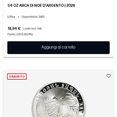
1/4 OZ ARCA DI NOÈ D'ARGENTO | 2026
0.25oz
•
Disponibilità
: 3,865
18,94 €
Lordo incl. IVA
Premio: 2,20 € (16,04%)
Aggiungi al carrello
ESAURITO