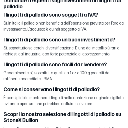
Domande frequenti sugli investimenti in lingotti di
palladio
I lingotti di palladio sono soggetti a IVA?
Sì. In Italia il palladio non beneficia dell’esenzione prevista per l’oro da
investimento. L’acquisto è quindi soggetto a IVA.
I lingotti di palladio sono un buon investimento?
Sì, soprattutto se cerchi diversificazione. È uno dei metalli più rari e
richiesti dall’industria, con forte potenziale di apprezzamento.
I lingotti di palladio sono facili da rivendere?
Generalmente sì, soprattutto quelli da 1 oz e 100 g prodotti da
raffinerie accreditate LBMA.
Come si conservano i lingotti di palladio?
È consigliabile mantenere i lingotti nella confezione originale sigillata,
evitando aperture che potrebbero influire sul valore.
Scopri la nostra selezione di lingotti di palladio su
StoneX Bullion