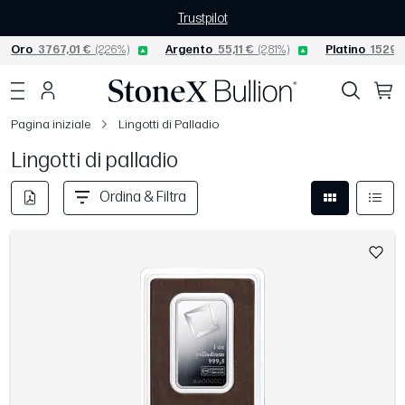
Trustpilot
Oro
3767,01 €
(2,26%)
Argento
55,11 €
(2,81%)
Platino
1529,1
Pagina iniziale
Lingotti di Palladio
Lingotti di palladio
Ordina & Filtra