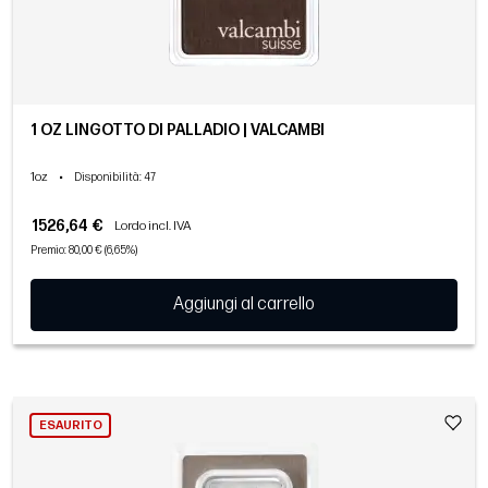
1 OZ LINGOTTO DI PALLADIO | VALCAMBI
1oz
•
Disponibilità
: 47
1526,64 €
Lordo incl. IVA
Premio: 80,00 € (6,65%)
Aggiungi al carrello
ESAURITO