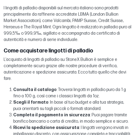
I lingotti di palladio disponibili sul mercato italiano sono prodotti
principalmente da raffinerie accreditate LBMA (London Bullion
Market Association), come Valcambi, PAMP Suisse, Credit Suisse,
Heraeus e The Royal Mint. Ogni lingotto è realizzato in palladio puro al
999,5‰ o 999,9‰, sigillato e accompagnato da certificato di
autenticità e numero di serie individuale.
Come acquistare lingotti di palladio
L’acquisto di lingotti di palladio su StoneX Bullion è semplice e
completamente sicuro grazie alle nostre procedure di verifica,
autenticazione e spedizione assicurata. Ecco tutto quello che devi
fare.
Consulta il catalogo
: Troverai lingotti in palladio puro da 1 g
fino a 100 g, così come i classici lingotti da 1oz.
Scegli il formato
: In base al tuo budget e alla tua strategia,
puoi orientarti su tagli piccoli o formati standard.
Completa il pagamento in sicurezza
: Puoi pagare tramite
bonifico bancario o carta di credito, in modo semplice e sicuro.
Ricevi la spedizione assicurata
: I lingotti vengono inviati in
imballaggio discreto, con assicurazione completa e tracciabilità.