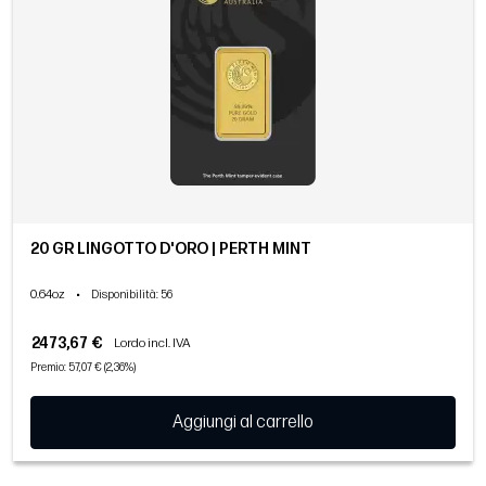
20 GR LINGOTTO D'ORO | PERTH MINT
0.64oz
•
Disponibilità
: 56
2473,67 €
Lordo incl. IVA
Premio: 57,07 € (2,36%)
Aggiungi al carrello