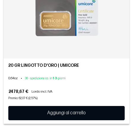
20 GR LINGOTTO D'ORO | UMICORE
0.64oz
•
38 - spedizione ca. in
1
-
3
giorni
2478,67 €
Lordo incl. IVA
Premio: 62,07 € (2,57%)
Aggiungi al carrello