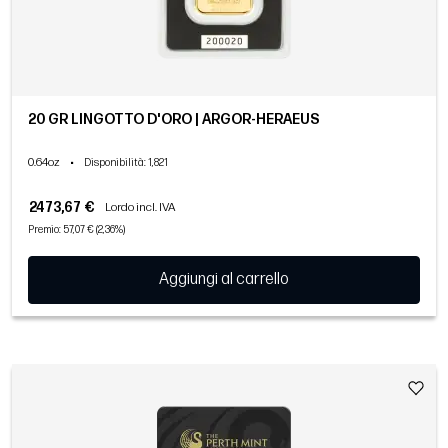
20 GR LINGOTTO D'ORO | ARGOR-HERAEUS
0.64oz
•
Disponibilità
: 1,821
2473,67 €
Lordo incl. IVA
Premio: 57,07 € (2,36%)
Aggiungi al carrello