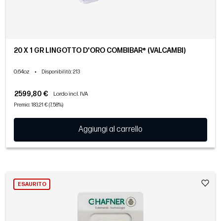
20 X 1 GR LINGOTTO D'ORO COMBIBAR® (VALCAMBI)
0.64oz
•
Disponibilità
: 213
2599,80 €
Lordo incl. IVA
Premio: 183,21 € (7,58%)
Aggiungi al carrello
ESAURITO