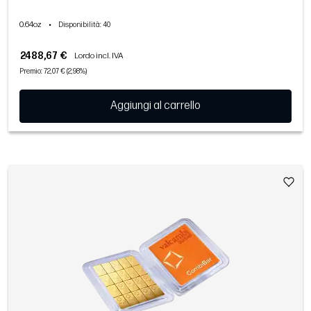
0.64oz
•
Disponibilità
: 40
2488,67 €
Lordo incl. IVA
Premio: 72,07 € (2,98%)
Aggiungi al carrello