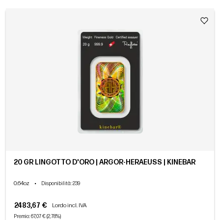
20 GR LINGOTTO D'ORO | ARGOR-HERAEUSS | KINEBAR
0.64oz
•
Disponibilità
: 239
2483,67 €
Lordo incl. IVA
Premio: 67,07 € (2,78%)