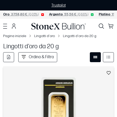
Trustpilot
Oro
3758,80 €
(0,05%)
Argento
55,56 €
(0,66%)
Platino
152
Pagina iniziale
Lingotti d'oro
Lingotti d'oro da 20 g
Lingotti d'oro da 20 g
Ordina & Filtra