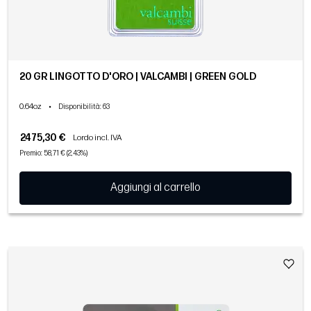
20 GR LINGOTTO D'ORO | VALCAMBI | GREEN GOLD
0.64oz
•
Disponibilità
: 63
2475,30 €
Lordo incl. IVA
Premio: 58,71 € (2,43%)
Aggiungi al carrello