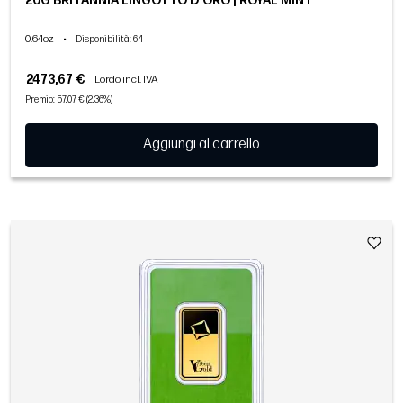
20G BRITANNIA LINGOTTO D'ORO | ROYAL MINT
0.64oz
•
Disponibilità
: 64
2473,67 €
Lordo incl. IVA
Premio: 57,07 € (2,36%)
Aggiungi al carrello