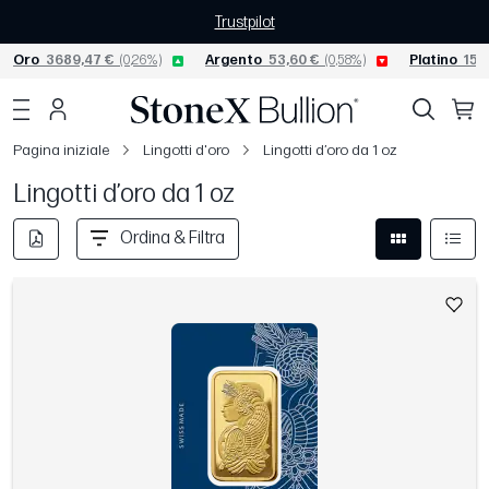
Trustpilot
Oro
3689,47 €
(0,26%)
Argento
53,60 €
(0,58%)
Platino
1531
Pagina iniziale
Lingotti d'oro
Lingotti d’oro da 1 oz
Lingotti d’oro da 1 oz
Ordina & Filtra