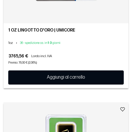
1 OZ LINGOTTO D'ORO | UMICORE
1oz
•
36 - spedizione ca. in
1
-
3
giorni
3765,56 €
Lordo incl. IVA
Premio: 76,00 € (2,06%)
Aggiungi al carrello