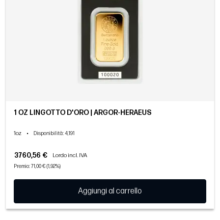
1 OZ LINGOTTO D'ORO | ARGOR-HERAEUS
1oz
•
Disponibilità
: 4,191
3760,56 €
Lordo incl. IVA
Premio: 71,00 € (1,92%)
Aggiungi al carrello