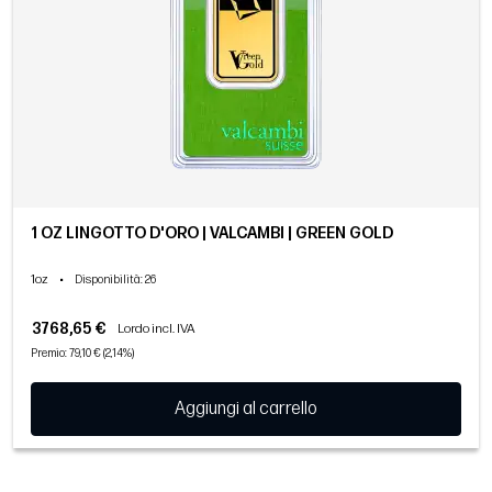
1 OZ LINGOTTO D'ORO | VALCAMBI | GREEN GOLD
1oz
•
Disponibilità
: 26
3768,65 €
Lordo incl. IVA
Premio: 79,10 € (2,14%)
Aggiungi al carrello