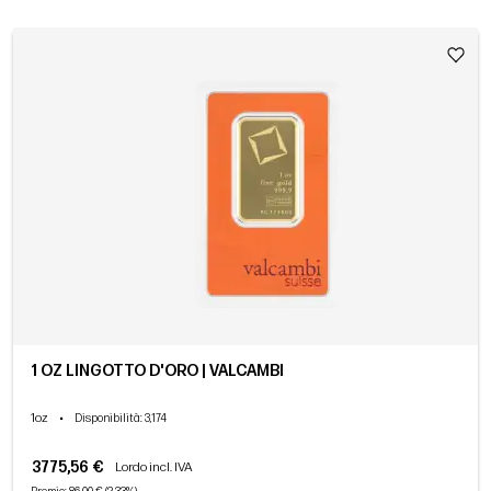
1 OZ LINGOTTO D'ORO | VALCAMBI
1oz
•
Disponibilità
: 3,174
3775,56 €
Lordo incl. IVA