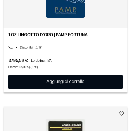
1 OZ LINGOTTO D'ORO | PAMP FORTUNA
1oz
•
Disponibilità
: 171
3795,56 €
Lordo incl. IVA
Premio: 106,00 € (2,87%)
Aggiungi al carrello