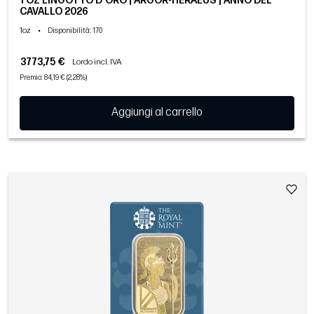
1 OZ LINGOTTO D'ORO | ARGOR-HERAEUS | ANNO DEL
CAVALLO 2026
1oz
•
Disponibilità
: 170
3773,75 €
Lordo incl. IVA
Premio: 84,19 € (2,28%)
Aggiungi al carrello