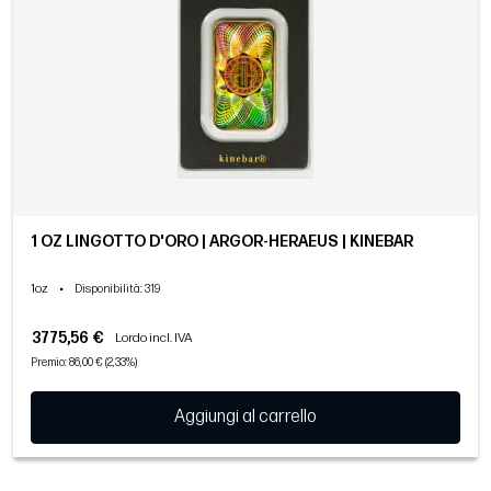
1 OZ LINGOTTO D'ORO | ARGOR-HERAEUS | KINEBAR
1oz
•
Disponibilità
: 319
3775,56 €
Lordo incl. IVA
Premio: 86,00 € (2,33%)
Aggiungi al carrello