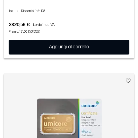
1oz
•
Disponibilità
: 103
3820,56 €
Lordo incl. IVA
Premio: 131,00 € (3,55%)
Aggiungi al carrello