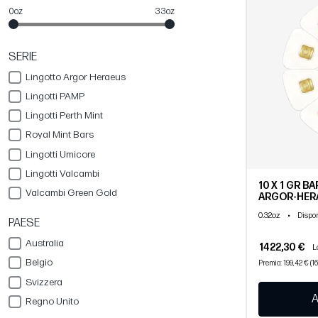
0oz
33oz
SERIE
Lingotto Argor Heraeus
Lingotti PAMP
Lingotti Perth Mint
Royal Mint Bars
Lingotti Umicore
Lingotti Valcambi
10 X 1 GR B
Valcambi Green Gold
ARGOR-HER
0.32oz
•
Dispon
PAESE
Australia
1422,30 €
L
Belgio
Premio: 199,42 € (16
Svizzera
A
Regno Unito