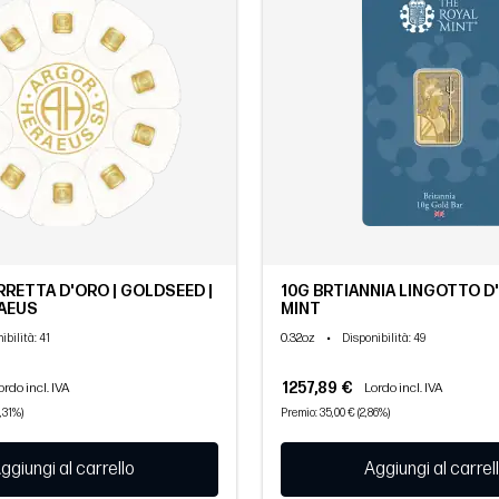
ARRETTA D'ORO | GOLDSEED |
10G BRTIANNIA LINGOTTO D'
AEUS
MINT
0.32oz
•
ibilità
: 41
Disponibilità
: 49
1257,89 €
ordo incl. IVA
Lordo incl. IVA
,31%)
Premio: 35,00 € (2,86%)
ggiungi al carrello
Aggiungi al carrel