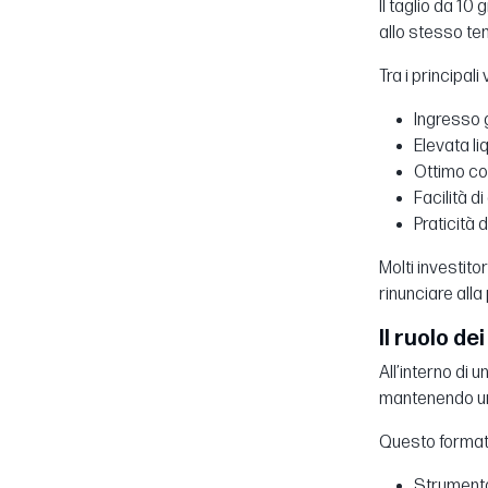
Il taglio da 1
allo stesso tem
Tra i principali
Ingresso g
Elevata li
Ottimo com
Facilità d
Praticità 
Molti investit
rinunciare alla
Il ruolo de
All’interno di 
mantenendo una 
Questo format
Strumento