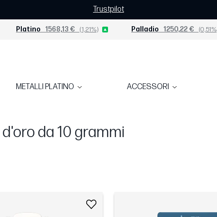
Trustpilot
Platino
1568,13 €
(1,21%)
Palladio
1250,22 €
(0,51%
METALLI PLATINO
ACCESSORI
i d'oro da 10 grammi