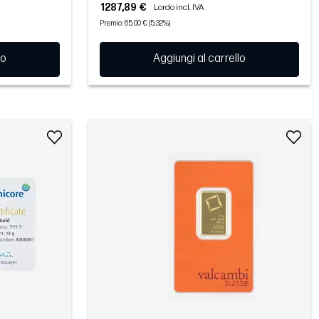
1287,89 €
Lordo incl. IVA
Premio: 65,00 € (5,32%)
lo
Aggiungi al carrello