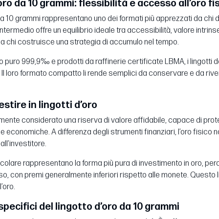
oro da 10 grammi: flessibilità e accesso all’oro fi
o da 10 grammi rappresentano uno dei formati più apprezzati da chi d
ntermedio offre un equilibrio ideale tra accessibilità, valore intrins
 a chi costruisce una strategia di accumulo nel tempo.
ro puro 999,9‰ e prodotti da raffinerie certificate LBMA, i lingotti 
 Il loro formato compatto li rende semplici da conservare e da riven
stire in lingotti d’oro
mente considerato una riserva di valore affidabile, capace di prote
e economiche. A differenza degli strumenti finanziari, l’oro fisico 
ll’investitore.
articolare rappresentano la forma più pura di investimento in oro, pe
so, con premi generalmente inferiori rispetto alle monete. Questo 
’oro.
specifici del lingotto d’oro da 10 grammi