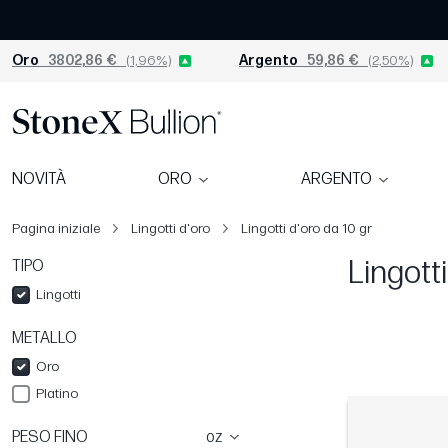
Oro
3802,86 €
(1,96%)
Argento
59,86 €
(2,50%)
NOVITÀ
ORO
ARGENTO
Pagina iniziale
Lingotti d'oro
Lingotti d'oro da 10 gr
Lingott
TIPO
Lingotti
METALLO
Oro
Platino
PESO FINO
oz