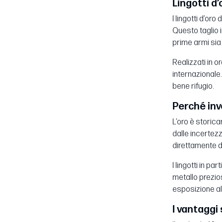
Lingotti d’
I lingotti d’or
Questo taglio i
prime armi sia
Realizzati in o
internazionale.
bene rifugio.
Perché inve
L’oro è storica
dalle incertezz
direttamente da
I lingotti in p
metallo prezio
esposizione all
I vantaggi 