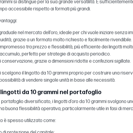
0 grammi si distingue per la sua grande versatilità. È sufficiente
po accessibile rispetto ai formati più grandi.
 vantaggi:
raduale nel mercato dell’oro, ideale per chi vuole iniziare senza im
quidità, grazie a un formato molto richiesto e facilmente rivendibile.
promesso tra prezzo e flessibilità, più efficiente dei lingotti molto 
i accumulo, perfetto per strategie di acquisto periodico.
di conservazione, grazie a dimensioni ridotte e confezioni sigillate.
ori scelgono il lingotto da 10 grammi proprio per costruire una ris
 possibilità di vendere singole unità in base alle necessità.
i lingotti da 10 grammi nel portafoglio
un portafoglio diversificato, i lingotti d’oro da 10 grammi svolgono 
buona flessibilità operativa, particolarmente utile in fasi di mercat
o è spesso utilizzato come:
 di protezione del capitale;