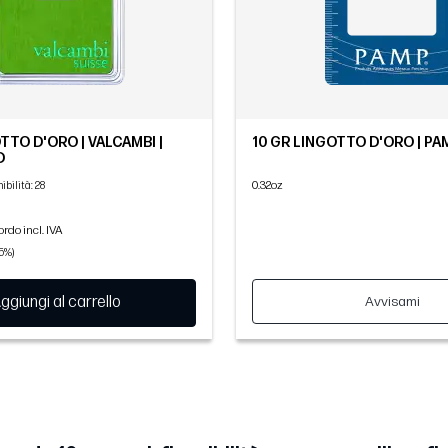
TTO D'ORO | VALCAMBI |
10 GR LINGOTTO D'ORO | P
D
0.32oz
ibilità
: 28
ordo incl. IVA
95%)
ggiungi al carrello
Avvisami