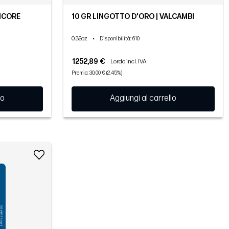
MICORE
10 GR LINGOTTO D'ORO | VALCAMBI
0.32oz
•
Disponibilità
: 610
1252,89 €
Lordo incl. IVA
Premio: 30,00 € (2,45%)
lo
Aggiungi al carrello