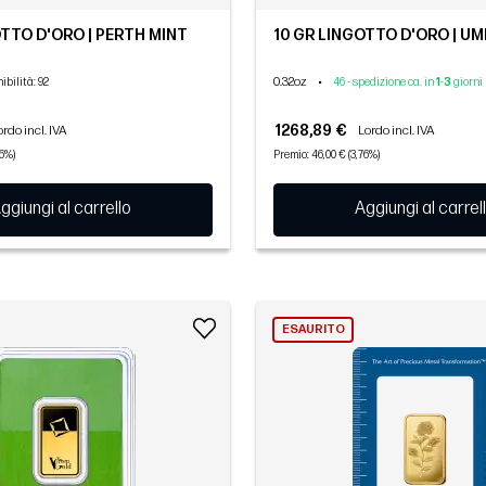
OTTO D'ORO | PERTH MINT
10 GR LINGOTTO D'ORO | U
0.32oz
•
ibilità
: 92
46 - spedizione ca. in
1
-
3
giorni
1268,89 €
ordo incl. IVA
Lordo incl. IVA
86%)
Premio: 46,00 € (3,76%)
ggiungi al carrello
Aggiungi al carrel
ESAURITO