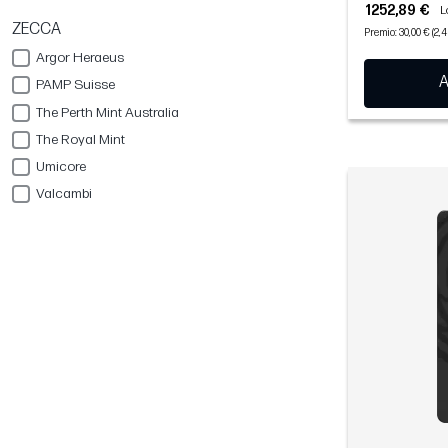
1252,89 €
L
ZECCA
Premio: 30,00 € (2,
Argor Heraeus
A
PAMP Suisse
The Perth Mint Australia
The Royal Mint
Umicore
Valcambi