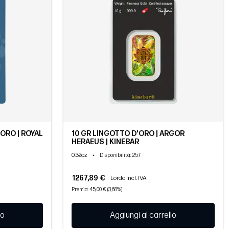
ORO | ROYAL
10 GR LINGOTTO D'ORO | ARGOR
HERAEUS | KINEBAR
0.32oz
•
Disponibilità
: 257
1267,89 €
Lordo incl. IVA
Premio: 45,00 € (3,68%)
lo
Aggiungi al carrello