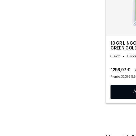
10 GR LINGO
GREEN GOL
0.32oz
•
Dispon
1258,97 €
L
Premio: 36,08 € (2,
A