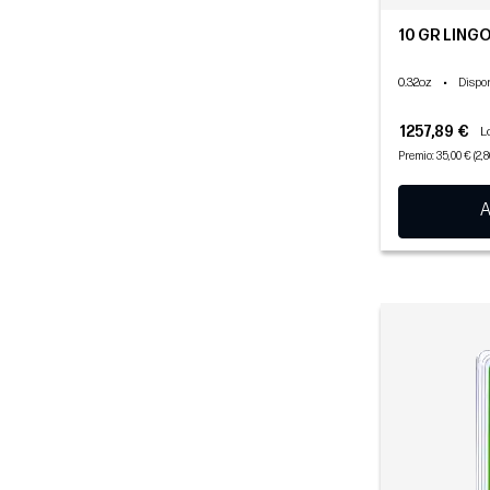
10 GR LING
0.32oz
•
Dispon
1257,89 €
L
Premio: 35,00 € (2,
A