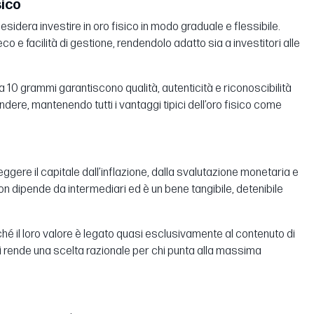
sico
esidera investire in oro fisico in modo graduale e flessibile.
eco e facilità di gestione, rendendolo adatto sia a investitori alle
da 10 grammi garantiscono qualità, autenticità e riconoscibilità
dere, mantenendo tutti i vantaggi tipici dell’oro fisico come
ggere il capitale dall’inflazione, dalla svalutazione monetaria e
non dipende da intermediari ed è un bene tangibile, detenibile
rché il loro valore è legato quasi esclusivamente al contenuto di
li rende una scelta razionale per chi punta alla massima