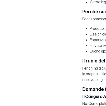
Corso lega
Perché com
Ecco i principa
Prodotto d
Design cl
Esposizio
Elevato li
Buona opzi
Il ruolo de
Per chi ha già
la propria col
rinnovato ogni
Domande fr
Il Canguro A
No. Come plati