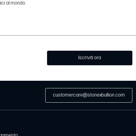
gici al mondo.
Iscriviti ora
customercare@stonexbullion.com
agamento