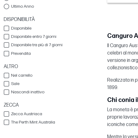
Ultimo Anno
DISPONIBILITÀ
Disponibile
Canguro Au
Disponibile entro 7 giorni
Disponibile tra più di 7 giorni
Il Canguro Aus
celebri al mond
Prevendita
versione in ar
ALTRO
collezionistico
Nel carrello
Realizzata in p
Sale
1899.
Nascondi inattivo
Chi conia 
ZECCA
La moneta è pro
Zecca Austriaca
proprie lavoraz
The Perth Mint Australia
iconiche come i
Mentre la versi