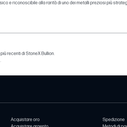
ico e riconoscibile alla rarità di uno dei metalli preziosi più strate
più recenti di StoneX Bullion.
.
Acquistare oro
Spedizione
Acquistare argento
Metodi di p