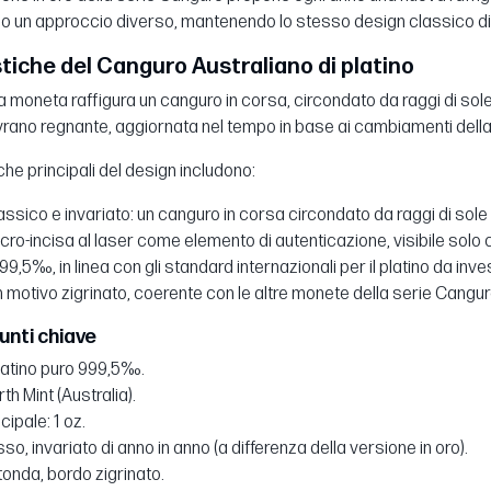
o un approccio diverso, mantenendo lo stesso design classico di an
tiche del Canguro Australiano di platino
la moneta raffigura un canguro in corsa, circondato da raggi di sole st
sovrano regnante, aggiornata nel tempo in base ai cambiamenti dell
che principali del design includono:
ssico e invariato: un canguro in corsa circondato da raggi di sole s
cro-incisa al laser come elemento di autenticazione, visibile solo 
9,5‰, in linea con gli standard internazionali per il platino da inv
 motivo zigrinato, coerente con le altre monete della serie Cangur
unti chiave
platino puro 999,5‰.
th Mint (Australia).
cipale: 1 oz.
sso, invariato di anno in anno (a differenza della versione in oro).
tonda, bordo zigrinato.