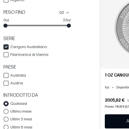
PESO FINO
oz
0oz
33oz
SERIE
Canguro Australiano
Filarmonica di Vienna
PAESE
1 OZ CANGUR
Australia
Austria
1oz
•
Disponibi
INTRODOTTO DA
2005,82 €
L
Qualsiasi
Premio: 149,18 € (9,
Ultimo mese
Ultimi 3 mesi
A
Ultimi 6 mesi