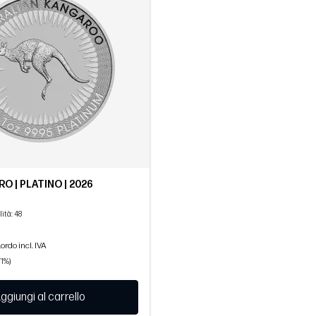
O | PLATINO | 2026
lità
: 48
ordo incl. IVA
71%)
ggiungi al carrello