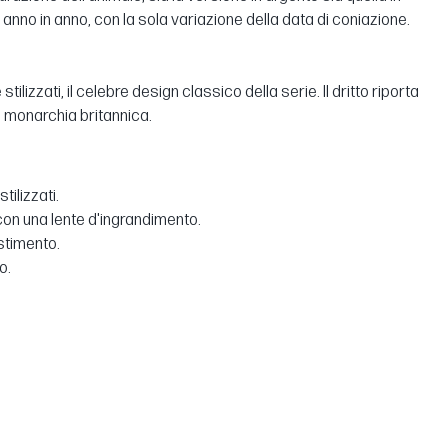
no in anno, con la sola variazione della data di coniazione.
ilizzati, il celebre design classico della serie. Il dritto riporta
a monarchia britannica.
tilizzati.
con una lente d'ingrandimento.
estimento.
o.