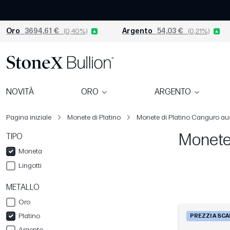
Oro
3694,61 €
(0,40%)
Argento
54,03 €
(0,21%)
NOVITÀ
ORO
ARGENTO
Pagina iniziale
Monete di Platino
Monete di Platino Canguro au
Monete 
TIPO
Moneta
Lingotti
METALLO
Oro
Platino
PREZZI A SC
Argento