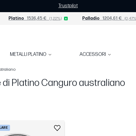
Trustpilot
Platino
1536,45 €
(1,22%)
Palladio
1204,61 €
(0,47%
METALLI PLATINO
ACCESSORI
straliano
di Platino Canguro australiano
ALARE