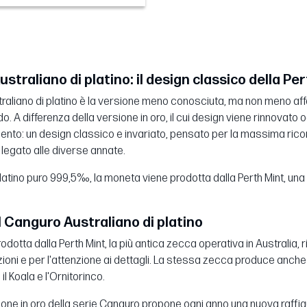
straliano di platino: il design classico della Per
traliano di platino è la versione meno conosciuta, ma non meno aff
o. A differenza della versione in oro, il cui design viene rinnovato 
gento: un design classico e invariato, pensato per la massima rico
 legato alle diverse annate.
latino puro 999,5‰, la moneta viene prodotta dalla Perth Mint, una 
il Canguro Australiano di platino
dotta dalla Perth Mint, la più antica zecca operativa in Australia, ri
ioni e per l'attenzione ai dettagli. La stessa zecca produce anche 
l Koala e l'Ornitorinco.
one in oro della serie Canguro propone ogni anno una nuova raffigur