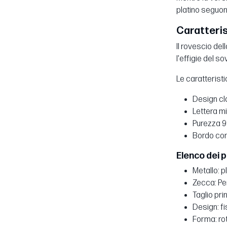
platino seguon
Caratteris
Il rovescio del
l'effigie del 
Le caratteristi
Design cla
Lettera mi
Purezza 99
Bordo con
Elenco dei p
Metallo: 
Zecca: Per
Taglio prin
Design: fi
Forma: ro