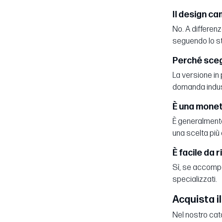
Il design ca
No. A differenz
seguendo lo st
Perché scegl
La versione in
domanda indust
È una monet
È generalmente 
una scelta più 
È facile da 
Sì, se accompa
specializzati.
Acquista i
Nel nostro cata