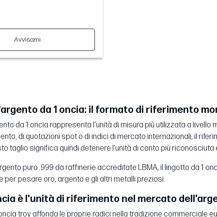
Avvisami
'argento da 1 oncia: il formato di riferimento mo
rgento da 1 oncia rappresenta l'unità di misura più utilizzata a livell
ento, di quotazioni spot o di indici di mercato internazionali, il 
sto taglio significa quindi detenere l'unità di conto più riconosciuta
rgento puro .999 da raffinerie accreditate LBMA, il lingotto da 1 onc
per pesare oro, argento e gli altri metalli preziosi.
ncia è l'unità di riferimento nel mercato dell'arg
'oncia troy affonda le proprie radici nella tradizione commerciale 