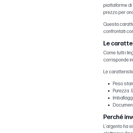
piattaforme di 
prezzo per onci
Questa caratter
confrontati con
Le caratte
Come tutti i li
corrisponde in
Le caratteristi
Peso stan
Purezza .9
Imballaggi
Documenta
Perché inv
L'argento ha si