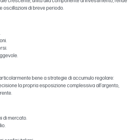
triale crescente, unita alla componente di investimento, rende
e oscillazioni di breve periodo.
.
oni.
rsi.
eggevole.
a particolarmente bene a strategie di accumulo regolare:
ecisione la propria esposizione complessiva all'argento,
rente.
i di mercato.
io.