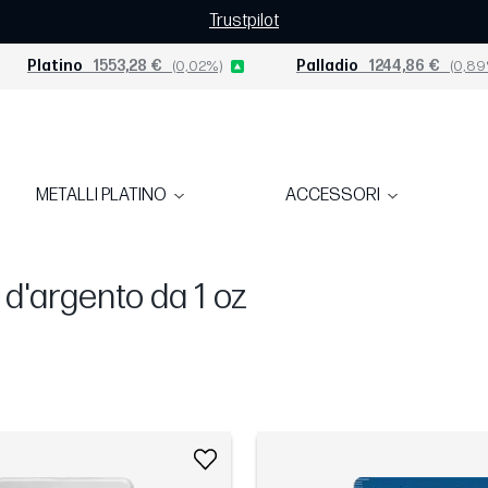
Trustpilot
Platino
1553,28 €
(0,02%)
Palladio
1244,86 €
(0,89
METALLI PLATINO
ACCESSORI
i d'argento da 1 oz