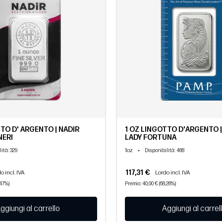
TO D' ARGENTO | NADIR
1 OZ LINGOTTO D'ARGENTO |
NERI
LADY FORTUNA
1oz
•
lità
: 329
Disponibilità
: 488
117,31 €
o incl. IVA
Lordo incl. IVA
,47%)
Premio: 40,00 € (68,28%)
ggiungi al carrello
Aggiungi al carrel