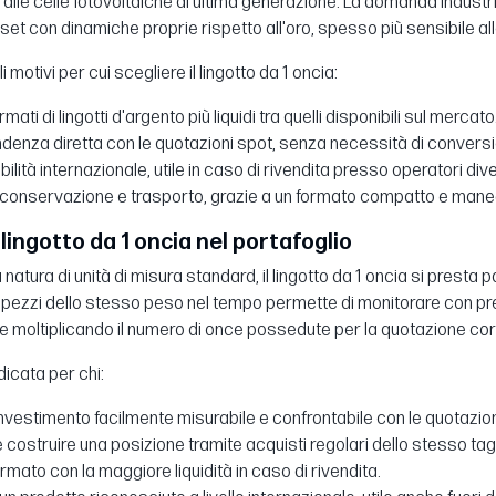
no alle celle fotovoltaiche di ultima generazione. La domanda indus
set con dinamiche proprie rispetto all'oro, spesso più sensibile all
i motivi per cui scegliere il lingotto da 1 oncia:
mati di lingotti d'argento più liquidi tra quelli disponibili sul mercato
denza diretta con le quotazioni spot, senza necessità di conversi
ilità internazionale, utile in caso di rivendita presso operatori dive
di conservazione e trasporto, grazie a un formato compatto e man
l lingotto da 1 oncia nel portafoglio
 natura di unità di misura standard, il lingotto da 1 oncia si prest
 pezzi dello stesso peso nel tempo permette di monitorare con pr
moltiplicando il numero di once possedute per la quotazione cor
dicata per chi:
nvestimento facilmente misurabile e confrontabile con le quotazion
 costruire una posizione tramite acquisti regolari dello stesso tagl
ormato con la maggiore liquidità in caso di rivendita.