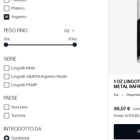
Platino
Argento
PESO FINO
oz
0oz
33oz
SERIE
Lingotti Misti
Lingotti d&#39;Argento Nadir
1 OZ LINGOT
Lingotti PAMP
METAL RAFI
1oz
•
Disponibi
PAESE
Svizzera
86,07 €
Lord
Turchia
Premio: 13,75 € (23
INTRODOTTO DA
A
Qualsiasi