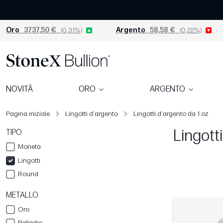
Oro
3737,50 €
(0,31%)
Argento
58,58 €
(0,22%)
NOVITÀ
ORO
ARGENTO
Pagina iniziale
Lingotti d'argento
Lingotti d'argento da 1 oz
Lingott
TIPO
Moneta
Lingotti
Round
METALLO
Oro
Palladio