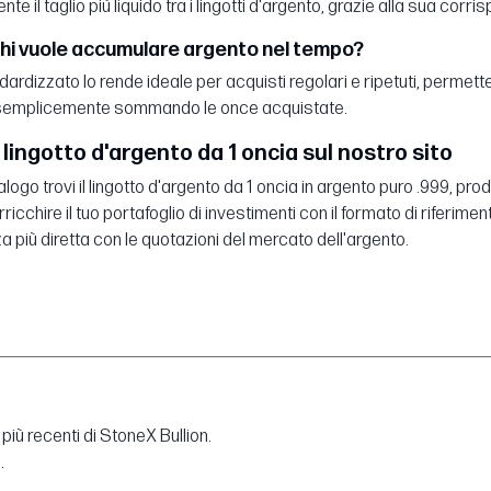
nte il taglio più liquido tra i lingotti d'argento, grazie alla sua co
chi vuole accumulare argento nel tempo?
ndardizzato lo rende ideale per acquisti regolari e ripetuti, perme
semplicemente sommando le once acquistate.
 lingotto d'argento da 1 oncia sul nostro sito
logo trovi il lingotto d'argento da 1 oncia in argento puro .999, p
ricchire il tuo portafoglio di investimenti con il formato di riferime
 più diretta con le quotazioni del mercato dell'argento.
più recenti di StoneX Bullion.
.