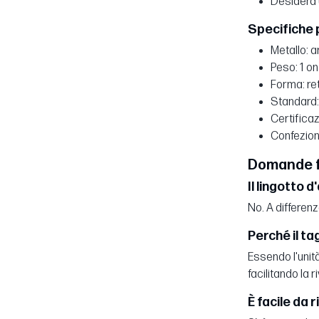
Desidera u
Specifiche p
Metallo: a
Peso: 1 on
Forma: re
Standard:
Certifica
Confezione:
Domande fr
Il lingotto 
No. A differenz
Perché il tag
Essendo l'unit
facilitando la 
È facile da 