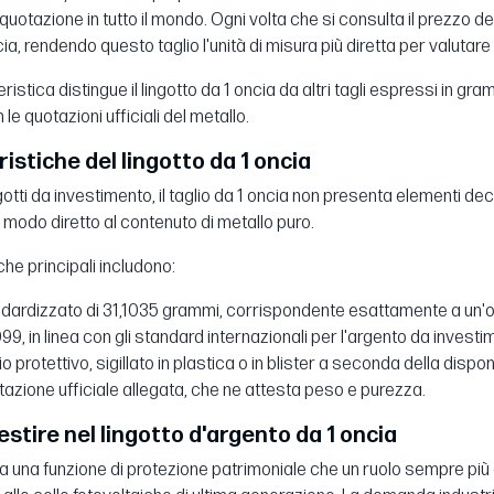
quotazione in tutto il mondo. Ogni volta che si consulta il prezzo del
a, rendendo questo taglio l'unità di misura più diretta per valutar
istica distingue il lingotto da 1 oncia da altri tagli espressi in 
 le quotazioni ufficiali del metallo.
ristiche del lingotto da 1 oncia
ngotti da investimento, il taglio da 1 oncia non presenta elementi dec
 modo diretto al contenuto di metallo puro.
che principali includono:
dardizzato di 31,1035 grammi, corrispondente esattamente a un'on
99, in linea con gli standard internazionali per l'argento da investi
o protettivo, sigillato in plastica o in blister a seconda della disponi
zione ufficiale allegata, che ne attesta peso e purezza.
estire nel lingotto d'argento da 1 oncia
a una funzione di protezione patrimoniale che un ruolo sempre più cen