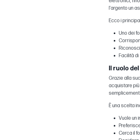
elettronici, fi
l'argento un as
Ecco i principal
Uno dei for
Corrispon
Riconoscib
Facilità 
Il ruolo de
Grazie alla sua
acquistare più
semplicemente 
È una scelta in
Vuole un i
Preferisce
Cerca il f