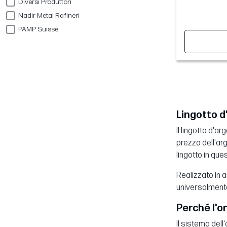
Diversi Produttori
Nadir Metal Rafineri
PAMP Suisse
Lingotto d
Il lingotto d'a
prezzo dell'arg
lingotto in que
Realizzato in a
universalmente 
Perché l'o
Il sistema dell