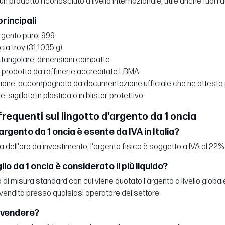
n prodotto riconosciuto a livello internazionale, utile anche fuori dai
rincipali
rgento puro .999.
cia troy (31,1035 g).
ttangolare, dimensioni compatte.
 prodotto da raffinerie accreditate LBMA.
zione: accompagnato da documentazione ufficiale che ne attesta
 sigillata in plastica o in blister protettivo.
equenti sul lingotto d'argento da 1 oncia
d'argento da 1 oncia è esente da IVA in Italia?
a dell'oro da investimento, l'argento fisico è soggetto a IVA al 22
lio da 1 oncia è considerato il più liquido?
à di misura standard con cui viene quotato l'argento a livello globa
rivendita presso qualsiasi operatore del settore.
rivendere?