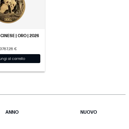
CINESE | ORO | 2026
3787,28 €
ngi al carrello
ANNO
NUOVO