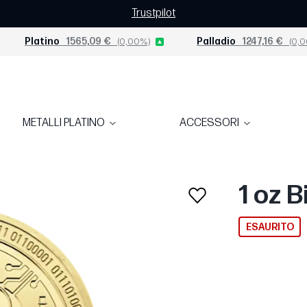
Trustpilot
Platino
1565,09 €
(0,00%)
Palladio
1247,16 €
(0,0
METALLI PLATINO
ACCESSORI
1 oz B
ESAURITO