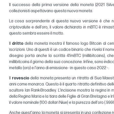
Il successo della prima versione della moneta (2021 Silver 
collezionisti aspettavano questa nuova moneta.
La cosa sorprendente di questa nuova versione è che non
criptovalute e dell'oro, il valore dichiarato in mBTC è rimas
questo sembra essere il motto.
Il
dritto
della moneta mostra il famoso logo Bitcoin al cen
iscrizioni. Uno di questi è un codice binario che rivela il nome
disegno porta anche la scritta 41mBTC (millibitcoins), che
millibitcoins il giorno della sua concezione. Infine, sono indica
metallo (oro) e l'anno di emissione - in questo caso 2022 -.
Il
rovescio
della moneta presenta un ritratto di Sua Maestà
anni come monarca. Questo è il quarto ritratto definitivo del
scultore Ian Rank-Broadley. L'incisione mostra la regina in 
della Regina Maria e la tiara delle Figlie di Gran Bretagna e 
il valore nominale (100 dollari Niue) e la purezza dell'oro (.999
Anche quest'anno la moneta si presenta in una confezione r