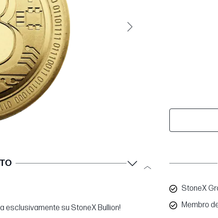
Avanti
TTO
StoneX Gro
Membro de
ta esclusivamente su StoneX Bullion!