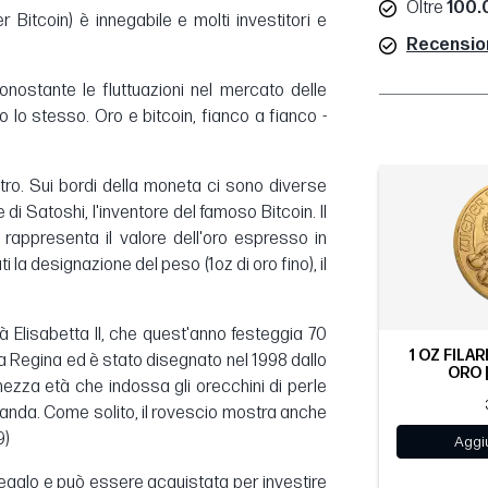
Oltre
100.0
Bitcoin) è innegabile e molti investitori e
Recensioni
ostante le fluttuazioni nel mercato delle
to lo stesso. Oro e bitcoin, fianco a fianco -
tro. Sui bordi della moneta ci sono diverse
 di Satoshi, l'inventore del famoso Bitcoin. Il
 rappresenta il valore dell'oro espresso in
ti la designazione del peso (1oz di oro fino), il
 Elisabetta II, che quest'anno festeggia 70
1 OZ FILAR
la Regina ed è stato disegnato nel 1998 dallo
ORO |
mezza età che indossa gli orecchini di perle
Irlanda. Come solito, il rovescio mostra anche
9)
Aggiu
egalo e può essere acquistata per investire