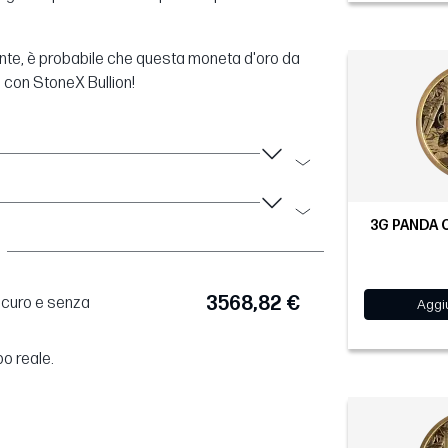
ente, è probabile che questa moneta d'oro da
 con StoneX Bullion!
3G PANDA C
3568,82 €
sicuro e senza
Aggiu
po reale.