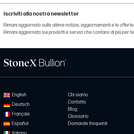
Iscriviti alla nostra newsletter
Rimani aggiornato sulle ultime notizie, aggiornamenti e le offerte 
Rimani aggiornato sui prodotti e servizi che contano di più per te
English
Chi siamo
Contatto
Deutsch
Blog
Français
Glossario
Español
Domande frequenti
Italiano