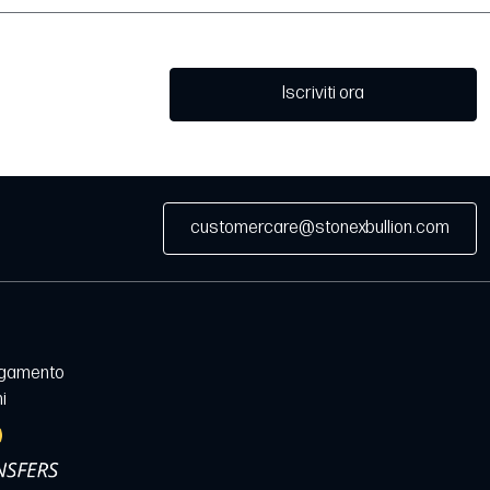
Iscriviti ora
customercare@stonexbullion.com
agamento
i