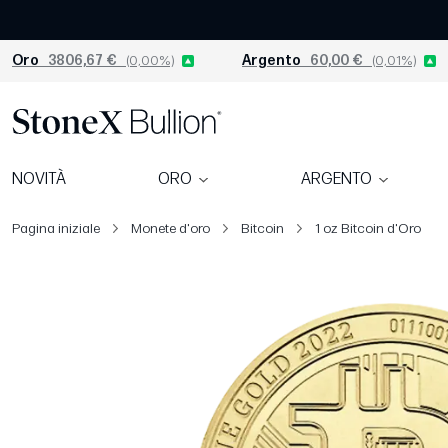
Oro
3806,67 €
(0,00%)
Argento
60,00 €
(0,01%)
NOVITÀ
ORO
ARGENTO
Pagina iniziale
Monete d'oro
Bitcoin
1 oz Bitcoin d'Oro