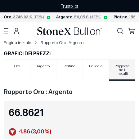
Trustpilot
Oro
3746,93 €
(1,72%)
Argento
56,05 €
(4,57%)
Platino
1560,
Pagina iniziale
Rapporto Oro : Argento
GRAFICI DEI PREZZI
Oro
Argento
Platino
Palladio
Rapporto
tra i
metalli
Rapporto Oro : Argento
66.8621
-1.86 (3,00%)