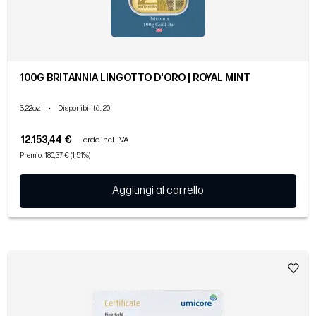
100G BRITANNIA LINGOTTO D'ORO | ROYAL MINT
3.22oz
•
Disponibilità
: 20
12.153,44 €
Lordo incl. IVA
Premio: 180,37 € (1,51%)
Aggiungi al carrello