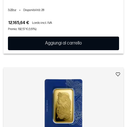
3.22oz
•
Disponibilità
: 28
12.165,64 €
Lordo incl. IVA
Premio: 192,57 € (1,61%)
Aggiungi al carrello