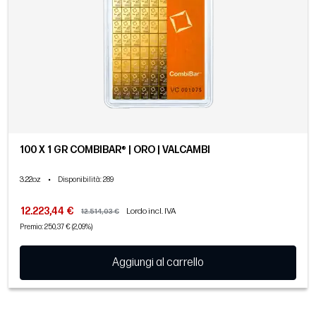
100 X 1 GR COMBIBAR® | ORO | VALCAMBI
3.22oz
•
Disponibilità
: 289
12.223,44 €
Lordo incl. IVA
12.514,03 €
Premio: 250,37 € (2,09%)
Aggiungi al carrello