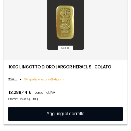
100G LINGOTTO D'ORO | ARGOR HERAEUS | COLATO
3.22oz
•
16 - spedizione ca. in
2
-
4
giorni
12.088,44 €
Lordo incl. IVA
Premio: 115,37 € (0,96%)
Aggiungi al carrello