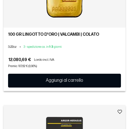
100 GR LINGOTTO D'ORO | VALCAMBI | COLATO
3.22oz
•
3 - spedizione ca. in
1
-
3
giorni
12.080,69 €
Lordo incl. IVA
Premio: 107,62 € (0,90%)
Aggiungi al carrello