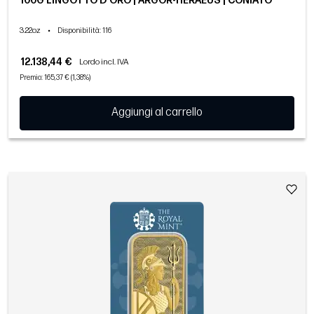
100G LINGOTTO D'ORO | ARGOR-HERAEUS | CONIATO
3.22oz
•
Disponibilità
: 116
12.138,44 €
Lordo incl. IVA
Premio: 165,37 € (1,38%)
Aggiungi al carrello