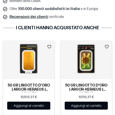
Membro della LBMA
Oltre
100.000 clienti soddisfatti in Italia
e in Europa
Recensioni dei clienti
verificate
I CLIENTI HANNO ACQUISTATO ANCHE
50 GR LINGOTTO D'ORO
50 GR LINGOTTO D'ORO
| ARGOR-HERAEUS |
| ARGOR-HERAEUS |
CONIATO
KINEBAR
6209,37 €
6219,37 €
Aggiungi al carrello
Aggiungi al carrello