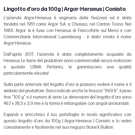
Lingotto d'oro da 100g | Argor-Heraeus | Coniato
L'azienda Argor-Heraeus è originaria della Svizzera ed è stata
fondata nel 1951 come Argor S.A. a Chiasso, nel Canton Ticino. Nel
1986, Argor si è fusa con Heraeus di Francoforte sul Meno e con
Commerzbank International Luxembourg - è stato creato il nome
Argor-Heraeus.
Dall'aprile 2017, l'azienda è stata completamente acquisita da
Heraeus. Le barre del produttore sono commerciabili senza restrizioni
e quotate LBMA. Pertanto, le garantiscono una qualità
particolarmente elevata!
Sulla parte anteriore del lingotto d'oro si possono vedere il nome e il
simbolo del produttore. Sono indicati anche la finezza "999.9", il peso
fine "100 g" e il numero di serie. Le dimensioni del lingotto d'oro sono
49,7 x 28,5 x 3,9 mm e la forma è rettangolare con angoli arrotondati.
Espandi e arricchisci il tuo portafoglio in modo significativo con
questo lingotto d'oro da 100g | Argor-Heraeus | Coniato e lo ordini
comodamente e facilmente nel suo negozio StoneX Bullion.