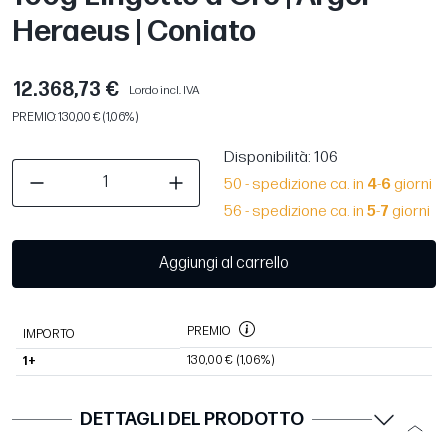
Heraeus | Coniato
12.368,73 €
Lordo incl. IVA
PREMIO: 130,00 € (1,06%)
Disponibilità
: 106
50 - spedizione ca. in
4
-
6
giorni
56 - spedizione ca. in
5
-
7
giorni
Aggiungi al carrello
PREMIO
IMPORTO
130,00 €
(1,06%)
1+
DETTAGLI DEL PRODOTTO