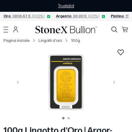
Trustpilot
Oro
3806,67 €
(0,00%)
Argento
60,00 €
(0,01%)
Platino
156
Pagina iniziale
Lingotti d'oro
100g
Precedente
Avanti
100g Lingotto d'Oro | Argor-