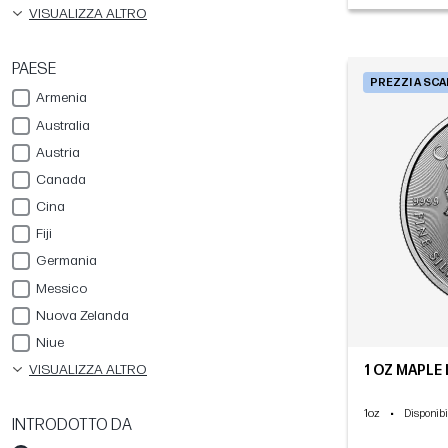
VISUALIZZA ALTRO
PAESE
PREZZI A SC
Armenia
Australia
Austria
Canada
Cina
Fiji
Germania
Messico
Nuova Zelanda
Niue
VISUALIZZA ALTRO
1 OZ MAPLE 
1oz
•
Disponibi
INTRODOTTO DA