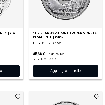
NTO | 2026
1 OZ STAR WARS DARTH VADER MONETA
IN ARGENTO | 2026
1oz
•
Disponibilità
: 596
85,68 €
Lordo incl. IVA
Premio: 12,00 € (20,00%)
lo
Aggiungi al carrello