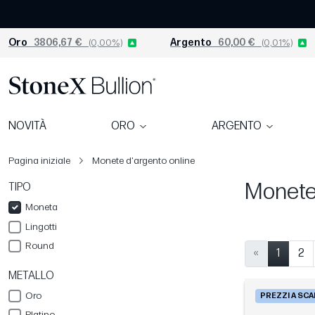
Oro
3806,67 €
(0,00%)
Argento
60,00 €
(0,01%)
NOVITÀ
ORO
ARGENTO
Pagina iniziale
Monete d'argento online
Monete
TIPO
Moneta
Lingotti
Round
«
1
2
METALLO
Oro
PREZZI A SC
Platino