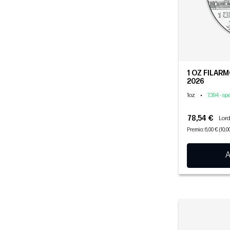
1 OZ FILARM
2026
1oz
•
7,394 - sp
78,54 €
Lord
Premio: 6,00 € (10,0
A