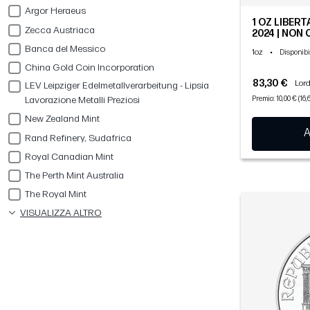
Argor Heraeus
1 OZ LIBER
Zecca Austriaca
2024 | NON
Banca del Messico
1oz
•
Disponibi
China Gold Coin Incorporation
83,30 €
Lord
LEV Leipziger Edelmetallverarbeitung - Lipsia
Lavorazione Metalli Preziosi
Premio: 10,00 € (16,
New Zealand Mint
A
Rand Refinery, Sudafrica
Royal Canadian Mint
The Perth Mint Australia
The Royal Mint
VISUALIZZA ALTRO