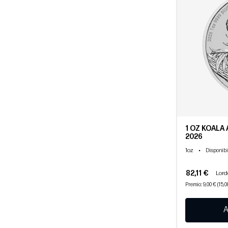
1 OZ KOALA
2026
1oz
•
Disponibi
82,11 €
Lordo
Premio: 9,00 € (15,
A