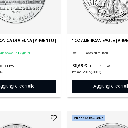
ONICA DI VIENNA | ARGENTO |
1 OZ AMERICAN EAGLE | ARGE
1oz
•
edizione ca. in
1
-
3
giorni
Disponibilità
: 1,068
85,68 €
o incl. IVA
Lordo incl. IVA
0%)
Premio: 12,00 € (20,00%)
ggiungi al carrello
Aggiungi al carrel
PREZZI A SCALARE