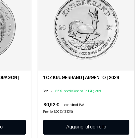
DRAGON |
1 OZ KRUGERRAND | ARGENTO | 2026
1oz
•
2,619 - spedizione ca. in
1
-
3
giorni
80,92 €
Lordo incl. IVA
Premio: 8,00 € (13,33%)
lo
Aggiungi al carrello