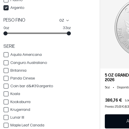
Argento
PESO FINO
oz
0oz
33oz
SERIE
Aquila Americana
Canguro Australiano
Britannia
5 OZ GRAND 
Panda Cinese
2026
Coin bar d&#39;argento
5oz
•
Disponibi
Koala
386,76 €
Lo
Kookaburra
Premio: 25,00 € (8,
Krugerrand
Lunar III
A
Maple Leaf Canada