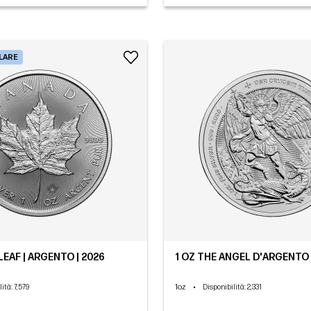
ALARE
LEAF | ARGENTO | 2026
1 OZ THE ANGEL D'ARGENTO 
1oz
•
lità
: 7,579
Disponibilità
: 2,331