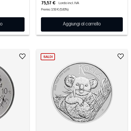
75,57 €
Lordo incl. IVA
Premio: 3,50 € (5,83%)
lo
Aggiungi al carrello
SALDI