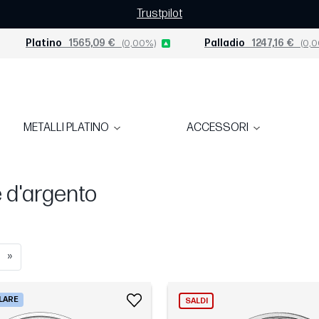
Trustpilot
Platino
1565,09 €
(0,00%)
Palladio
1247,16 €
(0,0
METALLI PLATINO
ACCESSORI
 d'argento
»
ALARE
SALDI