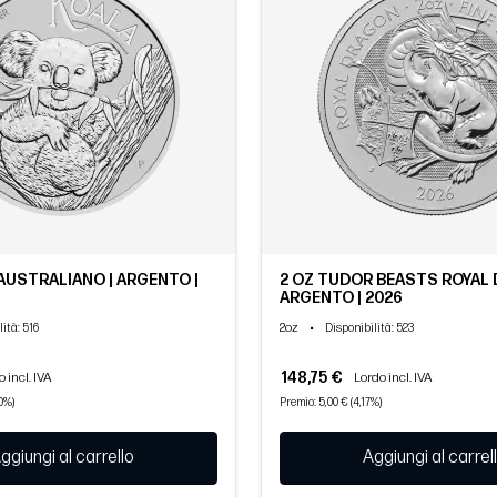
 AUSTRALIANO | ARGENTO |
2 OZ TUDOR BEASTS ROYAL 
ARGENTO | 2026
2oz
•
lità
: 516
Disponibilità
: 523
148,75 €
 incl. IVA
Lordo incl. IVA
00%)
Premio: 5,00 € (4,17%)
ggiungi al carrello
Aggiungi al carrel