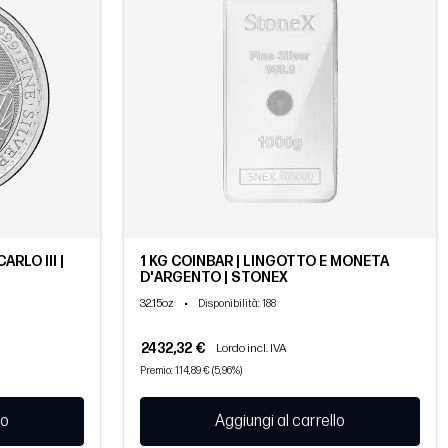
RLO III |
1 KG COINBAR | LINGOTTO E MONETA
D'ARGENTO | STONEX
32.15oz
•
Disponibilità
: 188
2432,32 €
Lordo incl. IVA
Premio: 114,89 € (5,96%)
lo
Aggiungi al carrello