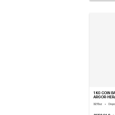
1 KG COIN B
ARGOR-HER
32.15oz
•
Dispo