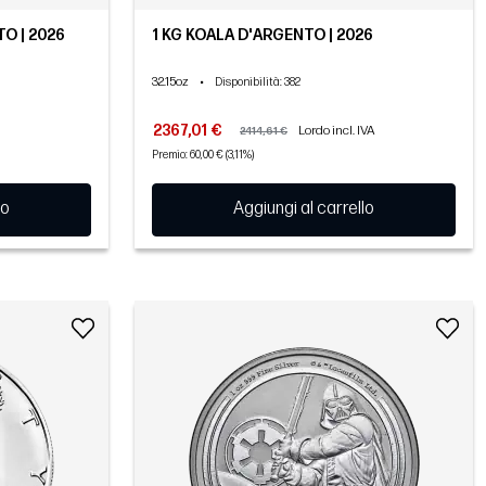
O | 2026
1 KG KOALA D'ARGENTO | 2026
32.15oz
•
Disponibilità
: 382
2367,01 €
Lordo incl. IVA
2414,61 €
Premio: 60,00 € (3,11%)
lo
Aggiungi al carrello