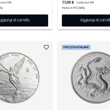
77,05 €
 incl. IVA
Lordo incl. IVA
3%)
Premio: 4,75 € (7,92%)
ggiungi al carrello
Aggiungi al carrel
PREZZI A SCALARE