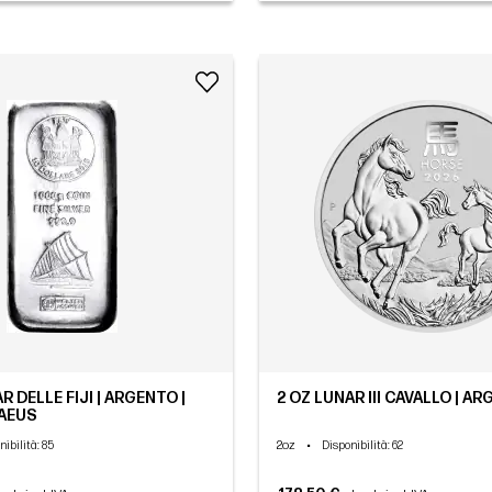
AR DELLE FIJI | ARGENTO |
2 OZ LUNAR III CAVALLO | AR
AEUS
2oz
•
nibilità
: 85
Disponibilità
: 62