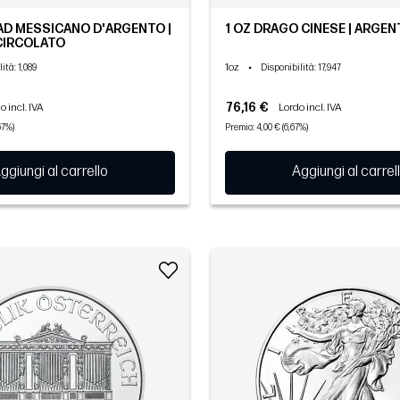
TAD MESSICANO D'ARGENTO |
1 OZ DRAGO CINESE | ARGENT
 CIRCOLATO
1oz
•
lità
: 1,089
Disponibilità
: 17,947
76,16 €
o incl. IVA
Lordo incl. IVA
67%)
Premio: 4,00 € (6,67%)
ggiungi al carrello
Aggiungi al carrel