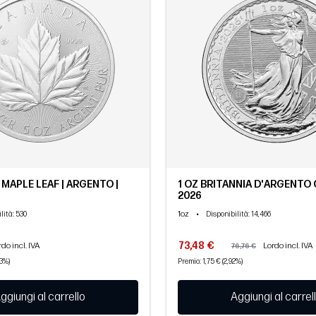
MAPLE LEAF | ARGENTO |
1 OZ BRITANNIA D'ARGENTO CA
2026
1oz
•
lità
: 530
Disponibilità
: 14,466
73,48 €
rdo incl. IVA
Lordo incl. IVA
76,76 €
33%)
Premio: 1,75 € (2,92%)
ggiungi al carrello
Aggiungi al carrel