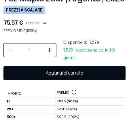
PREZZI A SCALARE
75,57 €
Lordo incl. IVA
PREMIO: 3,50 € (5,83%)
Disponibilità
: 7,579
7,579 - spedizione ca. in
1
-
3
giorni
Aggiungi al carrello
PREMIO
IMPORTO
3,50 €
(5,83%)
1+
25+
3,25 €
(5,42%)
500+
3,00 €
(5,00%)