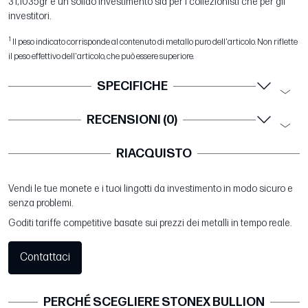
31,1035gr è un solido investimento sia per i collezionisti che per gli
investitori.
1
Il peso indicato corrisponde al contenuto di metallo puro dell'articolo. Non riflette
il peso effettivo dell'articolo, che può essere superiore.
SPECIFICHE
RECENSIONI (0)
RIACQUISTO
Vendi le tue monete e i tuoi lingotti da investimento in modo sicuro e
senza problemi.
Goditi tariffe competitive basate sui prezzi dei metalli in tempo reale.
Contattaci
PERCHÉ SCEGLIERE STONEX BULLION