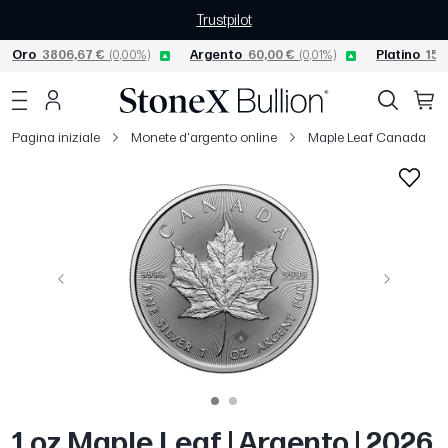
Trustpilot
Oro
3806,67 €
(0,00%)
Argento
60,00 €
(0,01%)
Platino
156
Pagina iniziale
Monete d'argento online
Maple Leaf Canada
Precedente
Avanti
1 oz Maple Leaf | Argento | 2026