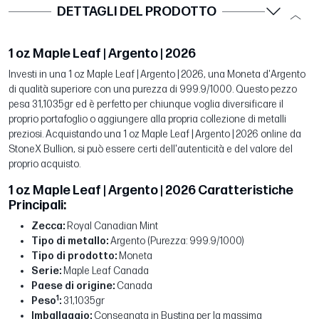
DETTAGLI DEL PRODOTTO
1 oz Maple Leaf | Argento | 2026
Investi in una 1 oz Maple Leaf | Argento | 2026, una Moneta d'Argento
di qualità superiore con una purezza di 999.9/1000. Questo pezzo
pesa 31,1035gr ed è perfetto per chiunque voglia diversificare il
proprio portafoglio o aggiungere alla propria collezione di metalli
preziosi. Acquistando una 1 oz Maple Leaf | Argento | 2026 online da
StoneX Bullion, si può essere certi dell'autenticità e del valore del
proprio acquisto.
1 oz Maple Leaf | Argento | 2026 Caratteristiche
Principali:
Zecca:
Royal Canadian Mint
Tipo di metallo:
Argento (Purezza: 999.9/1000)
Tipo di prodotto:
Moneta
Serie:
Maple Leaf Canada
Paese di origine:
Canada
1
Peso
:
31,1035gr
Imballaggio:
Consegnata in Bustina per la massima