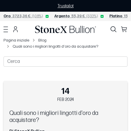
Trustpilot
Oro
3723,36 €
(1,08%)
Argento
55,39 €
(3,33%)
Platino
1542
Pagina iniziale
Blog
Quali sono i migliori lingotti d'oro da acquistare?
14
FEB 2024
Quali sono i migliori lingotti d'oro da
acquistare?