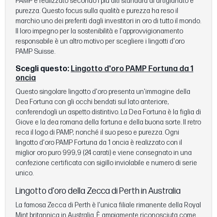
PAMP è realizzato secondo i più alti standard di artigianato e
purezza. Questo focus sulla qualità e purezza ha reso il
marchio uno dei preferiti dagli investitori in oro di tutto il mondo.
Il loro impegno per la sostenibilità e l'approvvigionamento
responsabile è un altro motivo per scegliere i lingotti d'oro
PAMP Suisse.
Scegli questo:
Lingotto d'oro PAMP Fortuna da 1
oncia
Questo singolare lingotto d'oro presenta un'immagine della
Dea Fortuna con gli occhi bendati sul lato anteriore,
conferendogli un aspetto distintivo. La Dea Fortuna è la figlia di
Giove e la dea romana della fortuna e della buona sorte. Il retro
reca il logo di PAMP, nonché il suo peso e purezza. Ogni
lingotto d'oro PAMP Fortuna da 1 oncia è realizzato con il
miglior oro puro 999,9 (24 carati) e viene consegnato in una
confezione certificata con sigillo inviolabile e numero di serie
unico.
Lingotto d'oro della Zecca di Perth in Australia
La famosa Zecca di Perth è l'unica filiale rimanente della Royal
Mint britannica in Australia. È ampiamente riconosciuta come