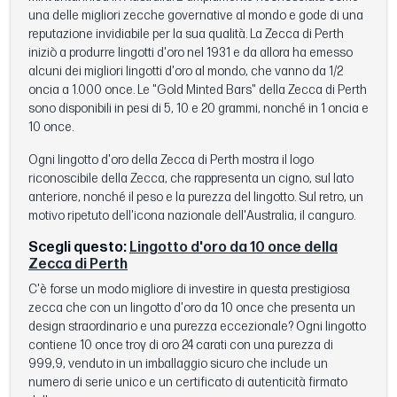
una delle migliori zecche governative al mondo e gode di una
reputazione invidiabile per la sua qualità. La Zecca di Perth
iniziò a produrre lingotti d'oro nel 1931 e da allora ha emesso
alcuni dei migliori lingotti d'oro al mondo, che vanno da 1/2
oncia a 1.000 once. Le "Gold Minted Bars" della Zecca di Perth
sono disponibili in pesi di 5, 10 e 20 grammi, nonché in 1 oncia e
10 once.
Ogni lingotto d'oro della Zecca di Perth mostra il logo
riconoscibile della Zecca, che rappresenta un cigno, sul lato
anteriore, nonché il peso e la purezza del lingotto. Sul retro, un
motivo ripetuto dell'icona nazionale dell'Australia, il canguro.
Scegli questo:
Lingotto d'oro da 10 once della
Zecca di Perth
C'è forse un modo migliore di investire in questa prestigiosa
zecca che con un lingotto d'oro da 10 once che presenta un
design straordinario e una purezza eccezionale? Ogni lingotto
contiene 10 once troy di oro 24 carati con una purezza di
999,9, venduto in un imballaggio sicuro che include un
numero di serie unico e un certificato di autenticità firmato