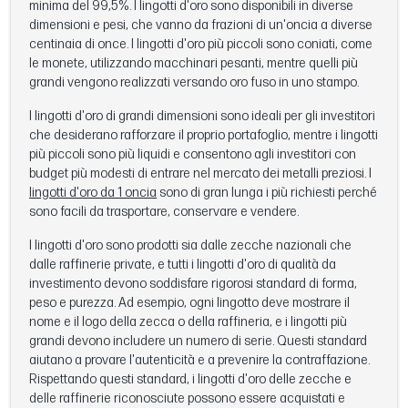
minima del 99,5%. I lingotti d'oro sono disponibili in diverse
dimensioni e pesi, che vanno da frazioni di un'oncia a diverse
centinaia di once. I lingotti d'oro più piccoli sono coniati, come
le monete, utilizzando macchinari pesanti, mentre quelli più
grandi vengono realizzati versando oro fuso in uno stampo.
I lingotti d'oro di grandi dimensioni sono ideali per gli investitori
che desiderano rafforzare il proprio portafoglio, mentre i lingotti
più piccoli sono più liquidi e consentono agli investitori con
budget più modesti di entrare nel mercato dei metalli preziosi. I
lingotti d'oro da 1 oncia
sono di gran lunga i più richiesti perché
sono facili da trasportare, conservare e vendere.
I lingotti d'oro sono prodotti sia dalle zecche nazionali che
dalle raffinerie private, e tutti i lingotti d'oro di qualità da
investimento devono soddisfare rigorosi standard di forma,
peso e purezza. Ad esempio, ogni lingotto deve mostrare il
nome e il logo della zecca o della raffineria, e i lingotti più
grandi devono includere un numero di serie. Questi standard
aiutano a provare l'autenticità e a prevenire la contraffazione.
Rispettando questi standard, i lingotti d'oro delle zecche e
delle raffinerie riconosciute possono essere acquistati e