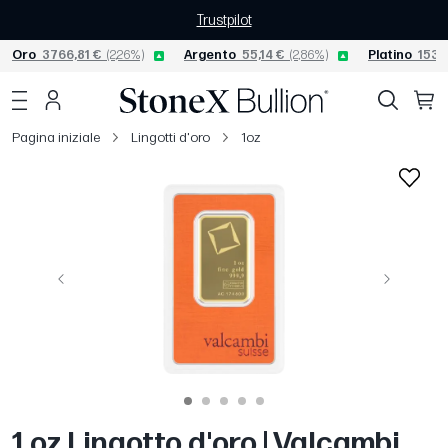
Trustpilot
Oro
3766,81 €
(2,26%)
Argento
55,14 €
(2,86%)
Platino
1530
Pagina iniziale
Lingotti d'oro
1oz
Precedente
Avanti
1 oz Lingotto d'oro | Valcambi