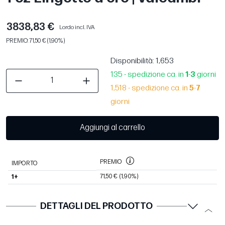
3838,83 €
Lordo incl. IVA
PREMIO: 71,50 € (1,90%)
Disponibilità
: 1,653
135 - spedizione ca. in
1
-
3
giorni
1,518 - spedizione ca. in
5
-
7
giorni
Aggiungi al carrello
PREMIO
IMPORTO
71,50 €
(1,90%)
1+
DETTAGLI DEL PRODOTTO