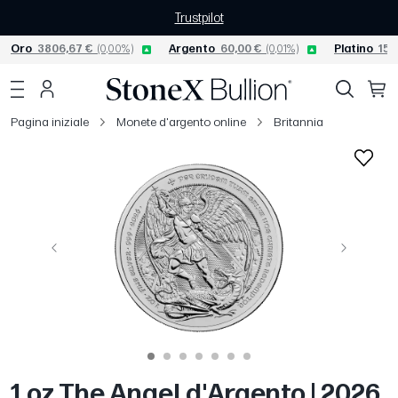
Trustpilot
Oro
3806,67 €
(0,00%)
Argento
60,00 €
(0,01%)
Platino
156
Pagina iniziale
Monete d'argento online
Britannia
Precedente
Avanti
1 oz The Angel d'Argento | 2026