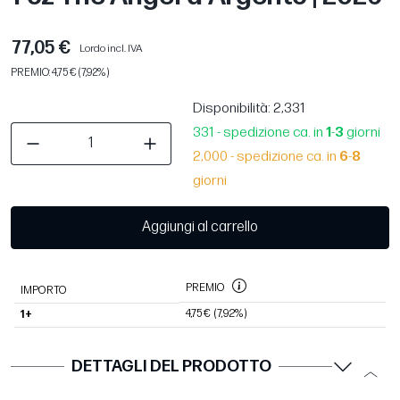
77,05 €
Lordo incl. IVA
PREMIO: 4,75 € (7,92%)
Disponibilità
: 2,331
331 - spedizione ca. in
1
-
3
giorni
2,000 - spedizione ca. in
6
-
8
giorni
Aggiungi al carrello
PREMIO
IMPORTO
4,75 €
(7,92%)
1+
DETTAGLI DEL PRODOTTO