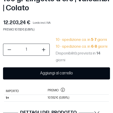
| Colato
12.203,24 €
Lordo incl. IVA
PREMIO: 107,62 € (0,89%)
10 - spedizione ca. in
5
-
7
giorni
10 - spedizione ca. in
6
-
8
giorni
Disponibilità prevista in
14
giorni
Aggiungi al carrello
PREMIO
IMPORTO
107,62 €
(0,89%)
1+
DETTAGLI DEL PRODOTTO