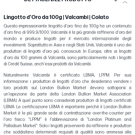
Lingotto d'Oro da 100g | Valcambi | Colato
Questo impressionante lingotto d'oro fino da 100g ha un contenuto
d'oro fino di 999,9/1000. Valcambi è la più grande raffineria d'oro del
mondo e produce lingotti per il mercato internazionale degli
investimenti. Soprattutto in Asia e negli Stati Uniti, Valcambi è uno dei
produttori di lingotti d'oro più conosciuti. In Europa, oltre ai lingotti
d'oro da 100 grammi di Valcambi, sono particolarmente noti i lingotti
di Credit Suisse, anch'essi prodotti da Valcambi.
Naturalmente Valcambi è certificato LBMA, LPPM. Per sua
informazione: i produttori di lingotti d'oro che desiderano vendere i
loro prodotti sul London Bullion Market devono sottoporsi a
un'ispezione da parte della London Bullion Market Association
(LBMA). A quel punto sono considerati produttori di lingotti certificati
LBMA. La certificazione LBMA è importante perché il London Bullion
Market è la più grande sede di contrattazione over-the-counter per
l'oro fisico. "LPPM" è l'abbreviazione di "London Platinum and
Palladium Market". Solo i lingotti provenienti da raffinerie e produttori
che soddisfano determinati requisiti di qualità sono ammessi alla