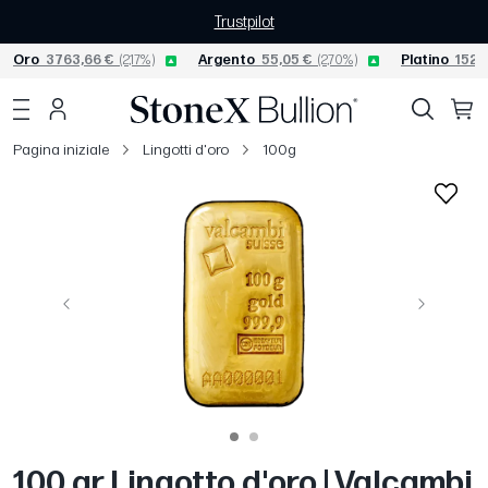
Trustpilot
Oro
3763,66 €
(2,17%)
Argento
55,05 €
(2,70%)
Platino
1528,
Pagina iniziale
Lingotti d'oro
100g
Precedente
Avanti
100 gr Lingotto d'oro | Valcambi