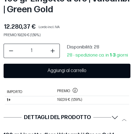
| Green Gold
12.280,37 €
Lordo incl. IVA
PREMIO: 192,39 € (1,59%)
Disponibilità
: 28
28 - spedizione ca. in
1
-
3
giorni
Aggiungi al carrello
PREMIO
IMPORTO
192,39 €
(1,59%)
1+
DETTAGLI DEL PRODOTTO