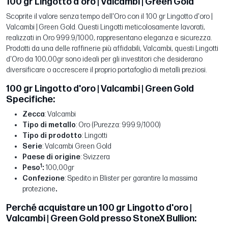
100 gr Lingotto d'oro | Valcambi | Green Gold
Scoprite il valore senza tempo dell'Oro con il 100 gr Lingotto d'oro |
Valcambi | Green Gold. Questi Lingotti meticolosamente lavorati,
realizzati in Oro 999.9/1000, rappresentano eleganza e sicurezza.
Prodotti da una delle raffinerie più affidabili, Valcambi, questi Lingotti
d'Oro da 100,00gr sono ideali per gli investitori che desiderano
diversificare o accrescere il proprio portafoglio di metalli preziosi.
100 gr Lingotto d'oro | Valcambi | Green Gold
Specifiche:
Zecca
: Valcambi
Tipo di metallo
: Oro (Purezza: 999.9/1000)
Tipo di prodotto
: Lingotti
Serie
: Valcambi Green Gold
Paese di origine
: Svizzera
1
Peso
:
100,00gr
Confezione
: Spedito in Blister per garantire la massima
protezione
.
Perché acquistare un 100 gr Lingotto d'oro |
Valcambi | Green Gold presso StoneX Bullion: