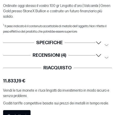
Ordinate oggi stesso il vostro 100 gr Lingotto d'oro | Valcambi | Green
Gold presso StoneX Bullion e costruite un futuro finanziario più
solido.
1
Il peso indicato è il contenuto accettabile di metallo dell'oggetto. Non riflette il
peso effettivo del prodotto, che potrebbe essere superiore.
SPECIFICHE
RECENSIONI (4)
RIACQUISTO
11.833,19 €
Vendi le tue monete e i tuoi lingotti da investimento in modo sicuro e
senza problemi.
Goditi tariffe competitive basate sui prezzi dei metalli in tempo reale.