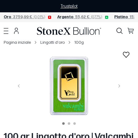
Trustpilot
Oro
3759,99 €
(0,01%)
Argento
55,62 €
(0,77%)
Platino
1523
Pagina iniziale
Lingotti d'oro
100g
Precedente
Avanti
100 gr Lingotto d'oro | Valcambi