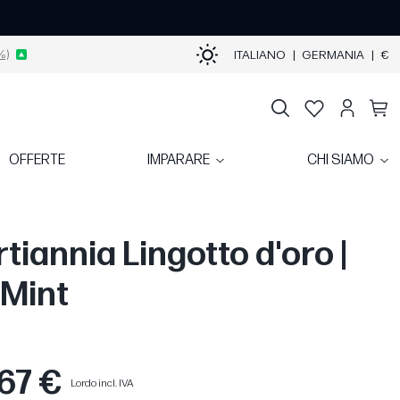
%)
ITALIANO
|
GERMANIA
|
€
OFFERTE
IMPARARE
CHI SIAMO
rtiannia Lingotto d'oro |
 Mint
67 €
Lordo incl. IVA