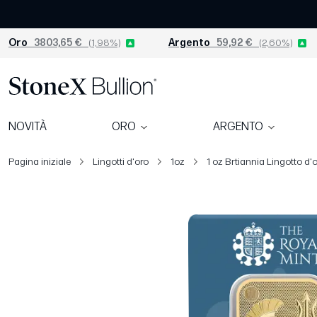
Oro
3803,65 €
(1,98%)
Argento
59,92 €
(2,60%)
NOVITÀ
ORO
ARGENTO
Pagina iniziale
Lingotti d'oro
1oz
1 oz Brtiannia Lingotto d'o