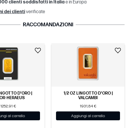
00 clienti soddisfatti in Italia
e in Europa
 dei clienti
verificate
RACCOMANDAZIONI
INGOTTO D'ORO |
1/2 OZ LINGOTTO D'ORO |
OR-HERAEUS
VALCAMBI
1252,91 €
1931,84 €
ngi al carrello
Aggiungi al carrello