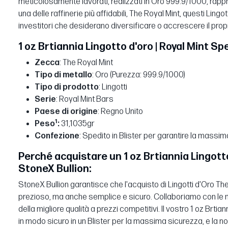
meticolosamente lavorati, realizzati in Oro 999.9/1000, rap
una delle raffinerie più affidabili, The Royal Mint, questi Lingo
investitori che desiderano diversificare o accrescere il propri
1 oz Brtiannia Lingotto d'oro | Royal Mint Sp
Zecca
: The Royal Mint
Tipo di metallo
: Oro (Purezza: 999.9/1000)
Tipo di prodotto
: Lingotti
Serie
: Royal Mint Bars
Paese di origine
: Regno Unito
1
Peso
:
31,1035gr
Confezione
: Spedito in Blister per garantire la massi
Perché acquistare un 1 oz Brtiannia Lingotto
StoneX Bullion:
StoneX Bullion garantisce che l'acquisto di Lingotti d'Oro Th
prezioso, ma anche semplice e sicuro. Collaboriamo con le mig
della migliore qualità a prezzi competitivi. Il vostro 1 oz Brtia
in modo sicuro in un Blister per la massima sicurezza, e la