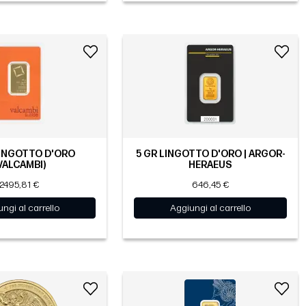
LINGOTTO D'ORO
5 GR LINGOTTO D'ORO | ARGOR-
VALCAMBI)
HERAEUS
2495,81 €
646,45 €
ngi al carrello
Aggiungi al carrello