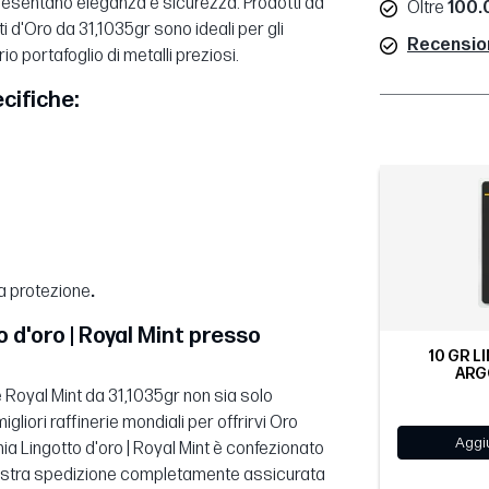
presentano eleganza e sicurezza. Prodotti da
Oltre
100.0
tti d'Oro da 31,1035gr sono ideali per gli
Recensioni
o portafoglio di metalli preziosi.
ecifiche:
ma protezione
.
 d'oro | Royal Mint presso
10 GR L
ARG
e Royal Mint da 31,1035gr non sia solo
liori raffinerie mondiali per offrirvi Oro
Aggiu
nnia Lingotto d'oro | Royal Mint è confezionato
 nostra spedizione completamente assicurata