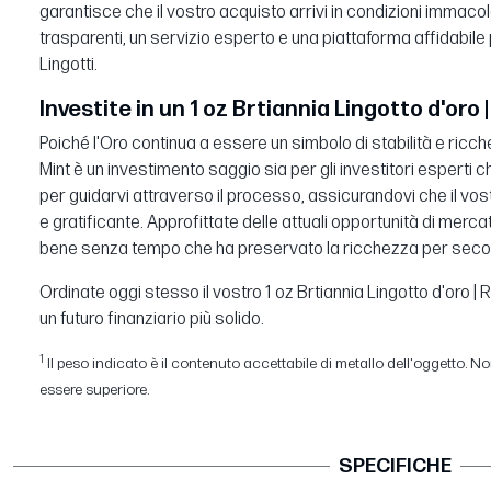
garantisce che il vostro acquisto arrivi in condizioni immacol
trasparenti, un servizio esperto e una piattaforma affidabile p
Lingotti.
Investite in un 1 oz Brtiannia Lingotto d'oro 
Poiché l'Oro continua a essere un simbolo di stabilità e ricchez
Mint è un investimento saggio sia per gli investitori esperti ch
per guidarvi attraverso il processo, assicurandovi che il vos
e gratificante. Approfittate delle attuali opportunità di mercat
bene senza tempo che ha preservato la ricchezza per secol
Ordinate oggi stesso il vostro 1 oz Brtiannia Lingotto d'oro |
un futuro finanziario più solido.
1
Il peso indicato è il contenuto accettabile di metallo dell'oggetto. Non
essere superiore.
SPECIFICHE