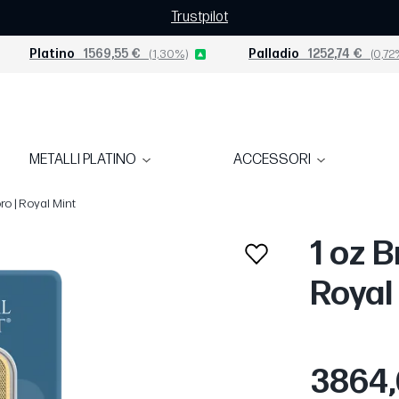
Trustpilot
Platino
1569,55 €
(1,30%)
Palladio
1252,74 €
(0,72
METALLI PLATINO
ACCESSORI
ro | Royal Mint
1 oz B
Royal
3864,