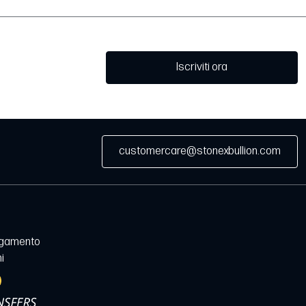
Iscriviti ora
customercare@stonexbullion.com
agamento
i