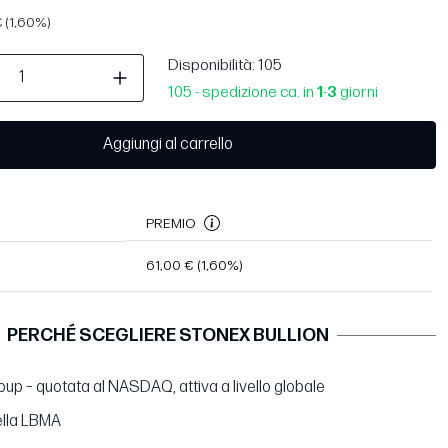
 (1,60%)
Disponibilità
: 105
105 - spedizione ca. in
1
-
3
giorni
Aggiungi al carrello
PREMIO
61,00 €
(1,60%)
PERCHÉ SCEGLIERE STONEX BULLION
up – quotata al NASDAQ, attiva a livello globale
lla LBMA