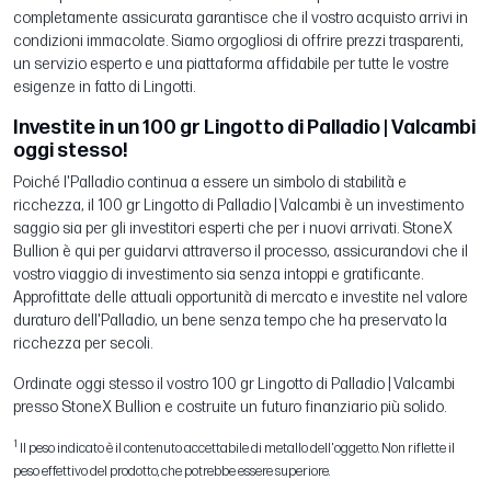
completamente assicurata garantisce che il vostro acquisto arrivi in
condizioni immacolate. Siamo orgogliosi di offrire prezzi trasparenti,
un servizio esperto e una piattaforma affidabile per tutte le vostre
esigenze in fatto di Lingotti.
Investite in un 100 gr Lingotto di Palladio | Valcambi
oggi stesso!
Poiché l'Palladio continua a essere un simbolo di stabilità e
ricchezza, il 100 gr Lingotto di Palladio | Valcambi è un investimento
saggio sia per gli investitori esperti che per i nuovi arrivati. StoneX
Bullion è qui per guidarvi attraverso il processo, assicurandovi che il
vostro viaggio di investimento sia senza intoppi e gratificante.
Approfittate delle attuali opportunità di mercato e investite nel valore
duraturo dell'Palladio, un bene senza tempo che ha preservato la
ricchezza per secoli.
Ordinate oggi stesso il vostro 100 gr Lingotto di Palladio | Valcambi
presso StoneX Bullion e costruite un futuro finanziario più solido.
1
Il peso indicato è il contenuto accettabile di metallo dell'oggetto. Non riflette il
peso effettivo del prodotto, che potrebbe essere superiore.