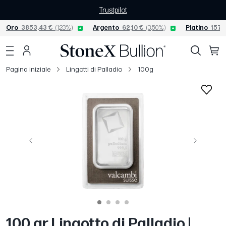
Trustpilot
Oro
3853,43 €
(1,23%)
Argento
62,10 €
(3,50%)
Platino
1574,
Pagina iniziale
Lingotti di Palladio
100g
Precedente
Avanti
100 gr Lingotto di Palladio |