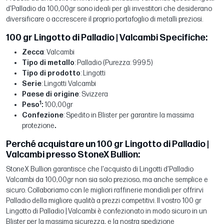
d'Palladio da 100,00gr sono ideali per gli investitori che desiderano
diversificare o accrescere il proprio portafoglio di metalli preziosi.
100 gr Lingotto di Palladio | Valcambi Specifiche:
Zecca
: Valcambi
Tipo di metallo
: Palladio (Purezza: 999.5)
Tipo di prodotto
: Lingotti
Serie
: Lingotti Valcambi
Paese di origine
: Svizzera
1
Peso
:
100,00gr
Confezione
: Spedito in Blister per garantire la massima
protezione
.
Perché acquistare un 100 gr Lingotto di Palladio |
Valcambi presso StoneX Bullion:
StoneX Bullion garantisce che l'acquisto di Lingotti d'Palladio
Valcambi da 100,00gr non sia solo prezioso, ma anche semplice e
sicuro. Collaboriamo con le migliori raffinerie mondiali per offrirvi
Palladio della migliore qualità a prezzi competitivi. Il vostro 100 gr
Lingotto di Palladio | Valcambi è confezionato in modo sicuro in un
Blister per la massima sicurezza, e la nostra spedizione