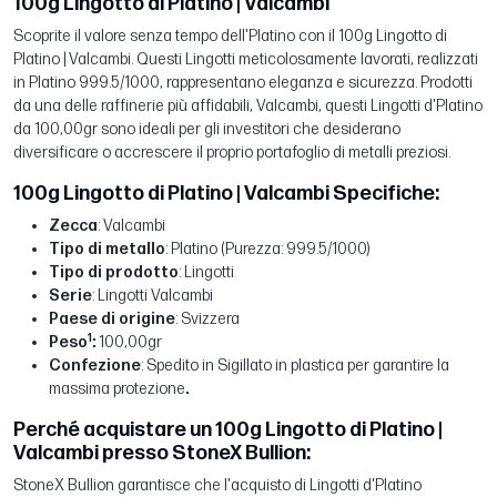
100g Lingotto di Platino | Valcambi
Scoprite il valore senza tempo dell'Platino con il 100g Lingotto di
Platino | Valcambi. Questi Lingotti meticolosamente lavorati, realizzati
in Platino 999.5/1000, rappresentano eleganza e sicurezza. Prodotti
da una delle raffinerie più affidabili, Valcambi, questi Lingotti d'Platino
da 100,00gr sono ideali per gli investitori che desiderano
diversificare o accrescere il proprio portafoglio di metalli preziosi.
100g Lingotto di Platino | Valcambi Specifiche:
Zecca
: Valcambi
Tipo di metallo
: Platino (Purezza: 999.5/1000)
Tipo di prodotto
: Lingotti
Serie
: Lingotti Valcambi
Paese di origine
: Svizzera
1
Peso
:
100,00gr
Confezione
: Spedito in Sigillato in plastica per garantire la
massima protezione
.
Perché acquistare un 100g Lingotto di Platino |
Valcambi presso StoneX Bullion:
StoneX Bullion garantisce che l'acquisto di Lingotti d'Platino