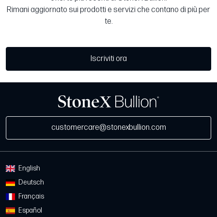
Rimani aggiornato sui prodotti e servizi che contano di più per
te.
Iscriviti ora
customercare@stonexbullion.com
English
Deutsch
Français
Español