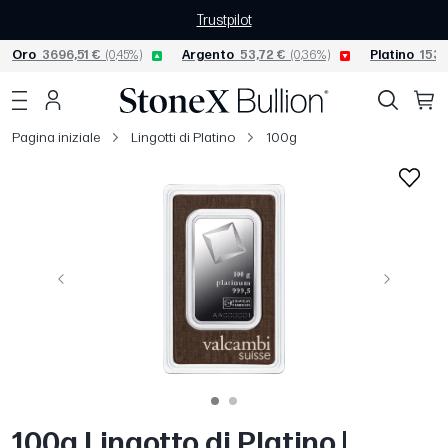
Trustpilot
Oro
3696,51 €
(0,45%)
Argento
53,72 €
(0,36%)
Platino
1536
Pagina iniziale
Lingotti di Platino
100g
Precedente
Avanti
100g Lingotto di Platino |