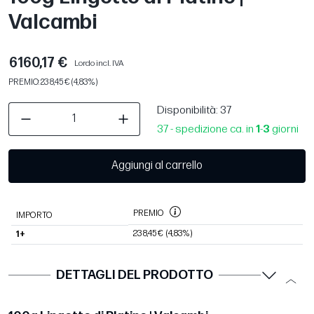
Valcambi
6160,17 €
Lordo incl. IVA
PREMIO: 238,45 € (4,83%)
Disponibilità
: 37
37 - spedizione ca. in
1
-
3
giorni
Aggiungi al carrello
PREMIO
IMPORTO
238,45 €
(4,83%)
1+
DETTAGLI DEL PRODOTTO