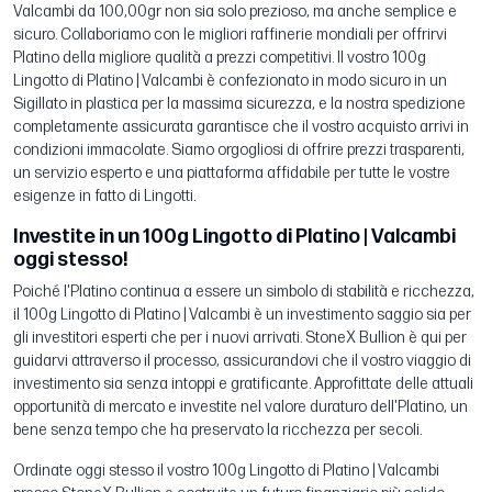
Valcambi da 100,00gr non sia solo prezioso, ma anche semplice e
sicuro. Collaboriamo con le migliori raffinerie mondiali per offrirvi
Platino della migliore qualità a prezzi competitivi. Il vostro 100g
Lingotto di Platino | Valcambi è confezionato in modo sicuro in un
Sigillato in plastica per la massima sicurezza, e la nostra spedizione
completamente assicurata garantisce che il vostro acquisto arrivi in
condizioni immacolate. Siamo orgogliosi di offrire prezzi trasparenti,
un servizio esperto e una piattaforma affidabile per tutte le vostre
esigenze in fatto di Lingotti.
Investite in un 100g Lingotto di Platino | Valcambi
oggi stesso!
Poiché l'Platino continua a essere un simbolo di stabilità e ricchezza,
il 100g Lingotto di Platino | Valcambi è un investimento saggio sia per
gli investitori esperti che per i nuovi arrivati. StoneX Bullion è qui per
guidarvi attraverso il processo, assicurandovi che il vostro viaggio di
investimento sia senza intoppi e gratificante. Approfittate delle attuali
opportunità di mercato e investite nel valore duraturo dell'Platino, un
bene senza tempo che ha preservato la ricchezza per secoli.
Ordinate oggi stesso il vostro 100g Lingotto di Platino | Valcambi