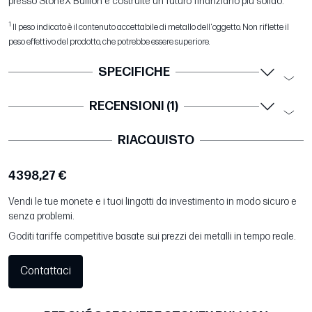
presso StoneX Bullion e costruite un futuro finanziario più solido.
1
Il peso indicato è il contenuto accettabile di metallo dell'oggetto. Non riflette il
peso effettivo del prodotto, che potrebbe essere superiore.
SPECIFICHE
RECENSIONI (1)
RIACQUISTO
4398,27 €
Vendi le tue monete e i tuoi lingotti da investimento in modo sicuro e
senza problemi.
Goditi tariffe competitive basate sui prezzi dei metalli in tempo reale.
Contattaci