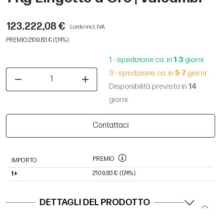
123.222,08 €
Lordo incl. IVA
PREMIO: 2109,83 € (1,74%)
1 - spedizione ca. in
1
-
3
giorni
3 - spedizione ca. in
5
-
7
giorni
Disponibilità prevista in
14
giorni
Contattaci
PREMIO
IMPORTO
2109,83 €
(1,74%)
1+
DETTAGLI DEL PRODOTTO