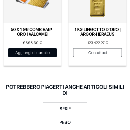
50 X 1 GR COMBIBAR® |
1 KG LINGOTTO D'ORO |
ORO | VALCAMBI
ARGOR-HERAEUS
6363,30 €
123.422,27 €
Aggiungi al carrello
Contattaci
POTREBBERO PIACERTI ANCHE ARTICOLI SIMILI
DI
SERIE
PESO