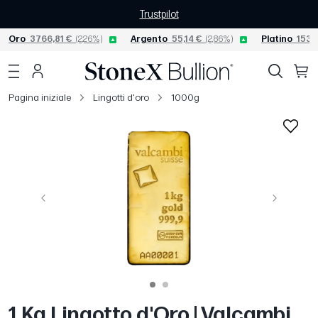
Trustpilot
Oro
3766,81 €
(2,26%)
Argento
55,14 €
(2,86%)
Platino
1530
Pagina iniziale
Lingotti d'oro
1000g
Precedente
Avanti
1 Kg Lingotto d'Oro | Valcambi