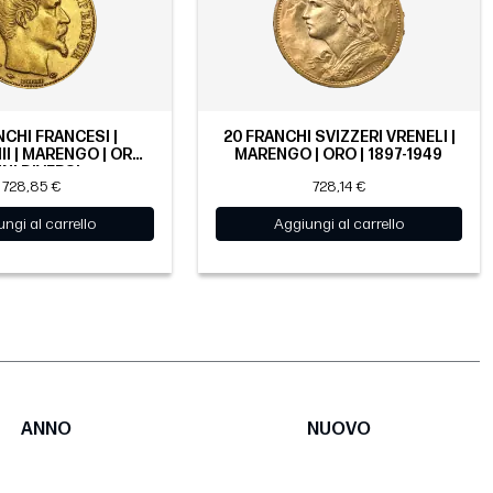
NCHI FRANCESI |
20 FRANCHI SVIZZERI VRENELI |
I | MARENGO | ORO |
MARENGO | ORO | 1897-1949
NI DIVERSI
728,85 €
728,14 €
ngi al carrello
Aggiungi al carrello
ANNO
NUOVO