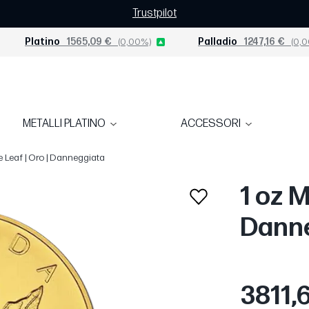
Trustpilot
Platino
1565,09 €
(0,00%)
Palladio
1247,16 €
(0,0
METALLI PLATINO
ACCESSORI
e Leaf | Oro | Danneggiata
1 oz M
Dann
3811,