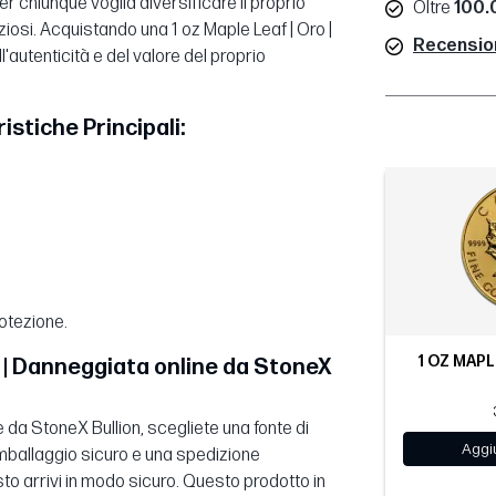
 chiunque voglia diversificare il proprio
Oltre
100.0
ziosi. Acquistando una 1 oz Maple Leaf | Oro |
Recensioni
'autenticità e del valore del proprio
istiche Principali:
otezione.
1 OZ MAPLE
o | Danneggiata online da StoneX
 da StoneX Bullion, scegliete una fonte di
Aggiu
 imballaggio sicuro e una spedizione
o arrivi in modo sicuro. Questo prodotto in