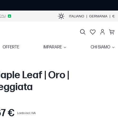
0%)
ITALIANO
|
GERMANIA
|
€
OFFERTE
IMPARARE
CHI SIAMO
aple Leaf | Oro |
eggiata
67 €
Lordo incl. IVA