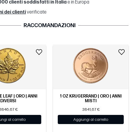
00 clienti soddisfatti in Italia
e in Europa
 dei clienti
verificate
RACCOMANDAZIONI
 LEAF | ORO | ANNI
1 OZ KRUGERRAND | ORO | ANNI
DIVERSI
MISTI
3846,67 €
3841,67 €
ngi al carrello
Aggiungi al carrello