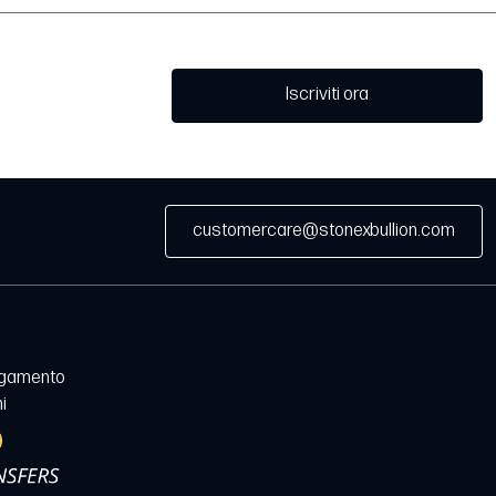
Iscriviti ora
customercare@stonexbullion.com
agamento
i