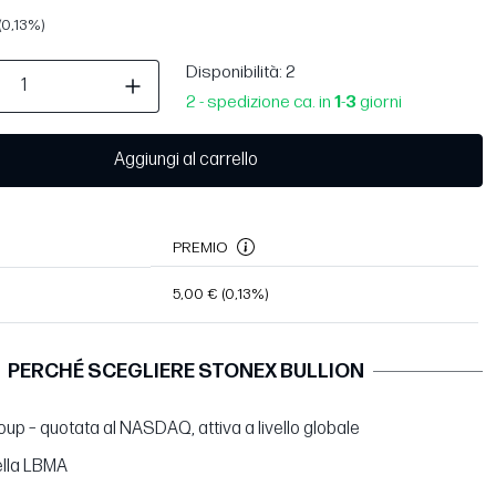
(0,13%)
Disponibilità
: 2
2 - spedizione ca. in
1
-
3
giorni
Aggiungi al carrello
PREMIO
5,00 €
(0,13%)
PERCHÉ SCEGLIERE STONEX BULLION
up – quotata al NASDAQ, attiva a livello globale
lla LBMA