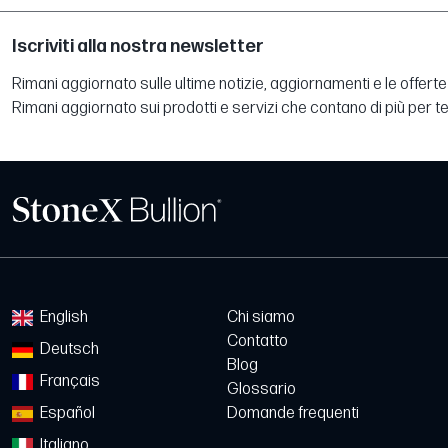
Iscriviti alla nostra newsletter
Rimani aggiornato sulle ultime notizie, aggiornamenti e le offerte 
Rimani aggiornato sui prodotti e servizi che contano di più per te
English
Chi siamo
Contatto
Deutsch
Blog
Français
Glossario
Español
Domande frequenti
Italiano