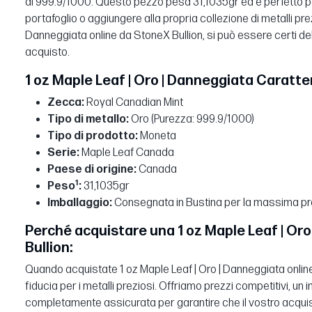
di 999.9/1000. Questo pezzo pesa 31,1035gr ed è perfetto per
portafoglio o aggiungere alla propria collezione di metalli pre
Danneggiata online da StoneX Bullion, si può essere certi dell
acquisto.
1 oz Maple Leaf | Oro | Danneggiata Caratter
Zecca:
Royal Canadian Mint
Tipo di metallo:
Oro (Purezza: 999.9/1000)
Tipo di prodotto:
Moneta
Serie:
Maple Leaf Canada
Paese di origine:
Canada
1
Peso
:
31,1035gr
Imballaggio:
Consegnata in Bustina per la massima pr
Perché acquistare una 1 oz Maple Leaf | Or
Bullion:
Quando acquistate 1 oz Maple Leaf | Oro | Danneggiata online
fiducia per i metalli preziosi. Offriamo prezzi competitivi, un
completamente assicurata per garantire che il vostro acquist