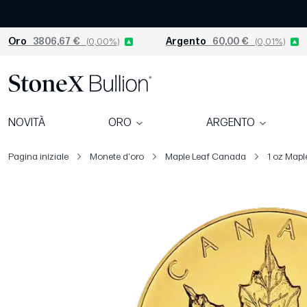
Oro
3806,67 €
(0,00%)
Argento
60,00 €
(0,01%)
NOVITÀ
ORO
ARGENTO
Pagina iniziale
Monete d'oro
Maple Leaf Canada
1 oz Mapl