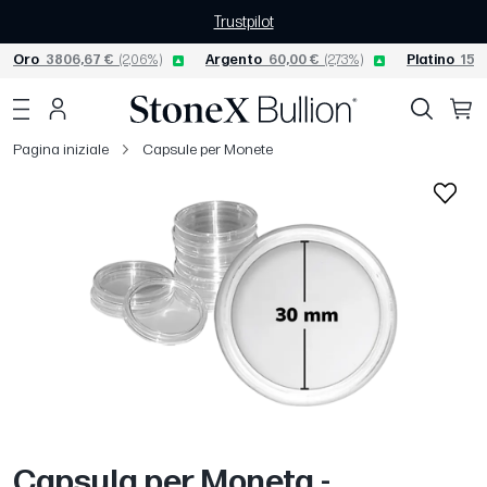
Trustpilot
Oro
3806,67 €
(2,06%)
Argento
60,00 €
(2,73%)
Platino
1565
Pagina iniziale
Capsule per Monete
Capsula per Moneta -