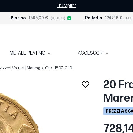
Trustpilot
Platino
1565,09 €
(0,00%)
Palladio
1247,16 €
(0,0
METALLI PLATINO
ACCESSORI
izzeri Vreneli | Marengo | Oro | 1897-1949
20 Fra
Maren
PREZZI A SC
728,1