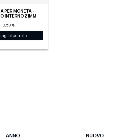
A PER MONETA -
O INTERNO 21MM
0,50 €
ngi al carrello
ANNO
NUOVO