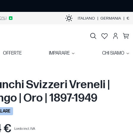
0%)
ITALIANO
|
GERMANIA
|
€
OFFERTE
IMPARARE
CHI SIAMO
nchi Svizzeri Vreneli |
go | Oro | 1897-1949
ALARE
4 €
Lordo incl. IVA