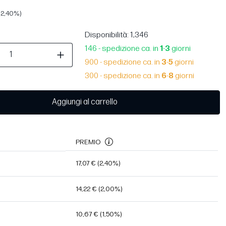
(2,40%)
Disponibilità
: 1,346
146 - spedizione ca. in
1
-
3
giorni
900 - spedizione ca. in
3
-
5
giorni
300 - spedizione ca. in
6
-
8
giorni
Aggiungi al carrello
PREMIO
17,07 €
(2,40%)
14,22 €
(2,00%)
10,67 €
(1,50%)