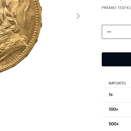
PREMIO: 17,07 € 
Avanti
IMPORTO
1+
100+
500+