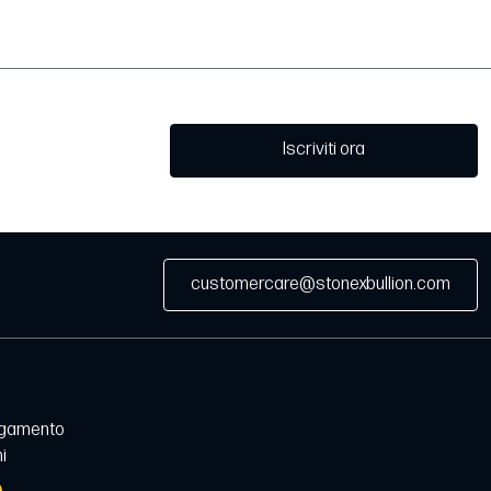
Iscriviti ora
customercare@stonexbullion.com
agamento
i