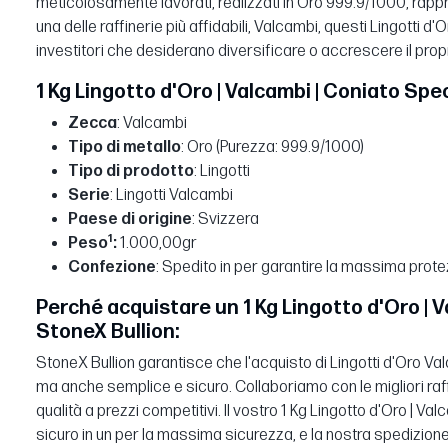
meticolosamente lavorati, realizzati in Oro 999.9/1000, rap
una delle raffinerie più affidabili, Valcambi, questi Lingotti d
investitori che desiderano diversificare o accrescere il propri
1 Kg Lingotto d'Oro | Valcambi | Coniato Spec
Zecca
: Valcambi
Tipo di metallo
: Oro (Purezza: 999.9/1000)
Tipo di prodotto
: Lingotti
Serie
: Lingotti Valcambi
Paese di origine
: Svizzera
1
Peso
:
1.000,00gr
Confezione
: Spedito in per garantire la massima prot
Perché acquistare un 1 Kg Lingotto d'Oro | 
StoneX Bullion:
StoneX Bullion garantisce che l'acquisto di Lingotti d'Oro V
ma anche semplice e sicuro. Collaboriamo con le migliori raffi
qualità a prezzi competitivi. Il vostro 1 Kg Lingotto d'Oro | V
sicuro in un per la massima sicurezza, e la nostra spedizi