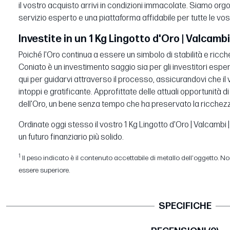
il vostro acquisto arrivi in condizioni immacolate. Siamo orgogl
servizio esperto e una piattaforma affidabile per tutte le vostr
Investite in un 1 Kg Lingotto d'Oro | Valcamb
Poiché l'Oro continua a essere un simbolo di stabilità e ricchez
Coniato è un investimento saggio sia per gli investitori espert
qui per guidarvi attraverso il processo, assicurandovi che il
intoppi e gratificante. Approfittate delle attuali opportunità 
dell'Oro, un bene senza tempo che ha preservato la ricchezz
Ordinate oggi stesso il vostro 1 Kg Lingotto d'Oro | Valcambi
un futuro finanziario più solido.
1
Il peso indicato è il contenuto accettabile di metallo dell'oggetto. Non
essere superiore.
SPECIFICHE