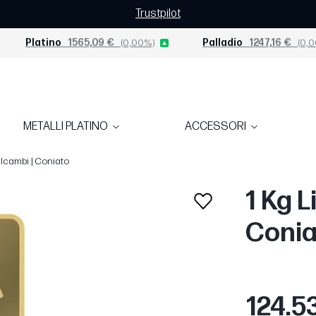
Trustpilot
Platino
1565,09 €
(0,00%)
Palladio
1247,16 €
(0,0
METALLI PLATINO
ACCESSORI
alcambi | Coniato
1 Kg L
Conia
124.5