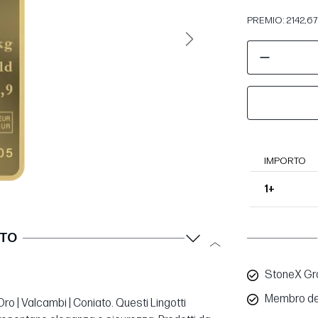
PREMIO: 2142,67 
Avanti
IMPORTO
1+
TTO
StoneX Gro
Membro de
Oro | Valcambi | Coniato. Questi Lingotti