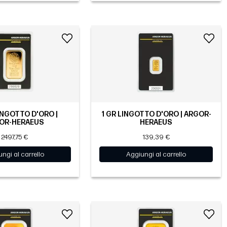
INGOTTO D'ORO |
1 GR LINGOTTO D'ORO | ARGOR-
OR-HERAEUS
HERAEUS
2497,75 €
139,39 €
ngi al carrello
Aggiungi al carrello