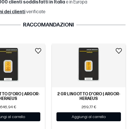
00 clienti soddisfatti in Italia
e in Europa
 dei clienti
verificate
RACCOMANDAZIONI
TTO D'ORO | ARGOR-
2 GR LINGOTTO D'ORO | ARGOR-
HERAEUS
HERAEUS
646,94 €
269,77 €
ngi al carrello
Aggiungi al carrello