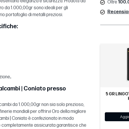
presentano eleganza e sicurezza. Prodotti da
Oltre
100.0
'Oro da 1.000,00gr sono ideali per gli
Recensioni
o portafoglio di metalli preziosi.
ifiche:
ezione
.
Valcambi | Coniato presso
5 GR LINGO
alcambi da 1.000,00gr non sia solo prezioso,
nerie mondiali per offrirvi Oro della migliore
Aggiu
alcambi | Coniato è confezionato in modo
one completamente assicurata garantisce che