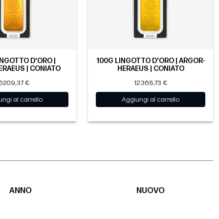
INGOTTO D'ORO |
100G LINGOTTO D'ORO | ARGOR-
RAEUS | CONIATO
HERAEUS | CONIATO
6209,37 €
12.368,73 €
ngi al carrello
Aggiungi al carrello
ANNO
NUOVO