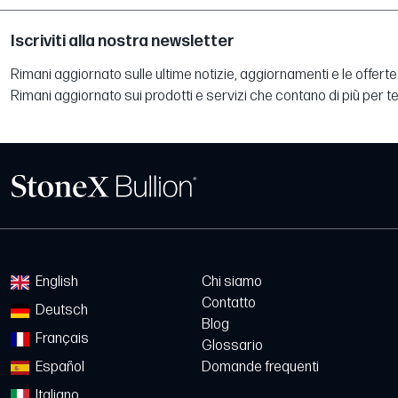
Iscriviti alla nostra newsletter
Rimani aggiornato sulle ultime notizie, aggiornamenti e le offerte 
Rimani aggiornato sui prodotti e servizi che contano di più per te
English
Chi siamo
Contatto
Deutsch
Blog
Français
Glossario
Español
Domande frequenti
Italiano