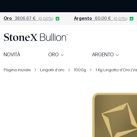
Oro
3806,67 €
(0,00%)
Argento
60,00 €
(0,01%)
NOVITÀ
ORO
ARGENTO
Pagina iniziale
Lingotti d'oro
1000g
1 Kg Lingotto d'Oro | V