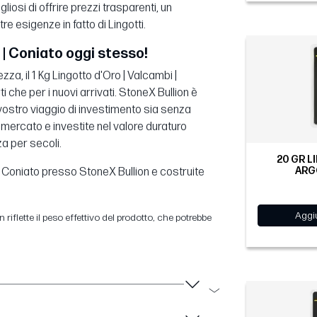
iosi di offrire prezzi trasparenti, un
e esigenze in fatto di Lingotti.
i | Coniato oggi stesso!
za, il 1 Kg Lingotto d'Oro | Valcambi |
i che per i nuovi arrivati. StoneX Bullion è
 vostro viaggio di investimento sia senza
di mercato e investite nel valore duraturo
a per secoli.
20 GR L
ARG
 | Coniato presso StoneX Bullion e costruite
Aggiu
 riflette il peso effettivo del prodotto, che potrebbe