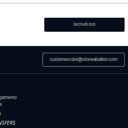
Iscriviti ora
customercare@stonexbullion.com
agamento
i