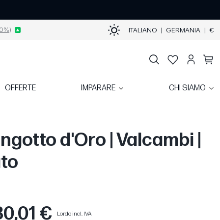
0%)
ITALIANO
|
GERMANIA
|
€
OFFERTE
IMPARARE
CHI SIAMO
ingotto d'Oro | Valcambi |
to
30,01 €
Lordo incl. IVA