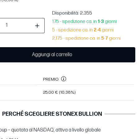
Disponibilità
: 2,355
175 - spedizione ca. in
1
-
3
giorni
5 - spedizione ca. in
2
-
4
giorni
2,175 - spedizione ca. in
5
-
7
giorni
Aggiungi al carrello
PREMIO
25,00 €
(10,38%)
PERCHÉ SCEGLIERE STONEX BULLION
up – quotata al NASDAQ, attiva a livello globale