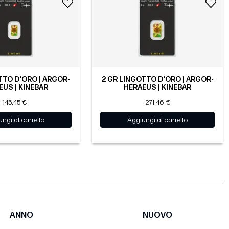
TTO D'ORO | ARGOR-
2 GR LINGOTTO D'ORO | ARGOR-
EUS | KINEBAR
HERAEUS | KINEBAR
145,45 €
271,46 €
ngi al carrello
Aggiungi al carrello
ANNO
NUOVO